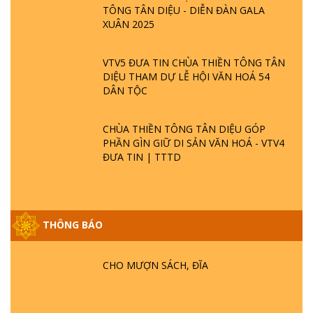
TÔNG TÂN DIỆU - DIỄN ĐÀN GALA
XUÂN 2025
VTV5 ĐƯA TIN CHÙA THIỀN TÔNG TÂN
DIỆU THAM DỰ LỄ HỘI VĂN HOÁ 54
DÂN TỘC
CHÙA THIỀN TÔNG TÂN DIỆU GÓP
PHẦN GÌN GIỮ DI SẢN VĂN HOÁ - VTV4
ĐƯA TIN | TTTD
THÔNG BÁO
GIẢI ĐÁP ĐẶC BIỆT P25 - SUỐT 49 NĂM
PHẬT KHÔNG NÓI? HỘI LONG HOA LÀ
HỘI GÌ? TỬ VÌ ĐẠO
CHO MƯỢN SÁCH, ĐĨA
GIẢI ĐÁP ĐẶC BIỆT P24 - TÁNH PHẬT
ĐƯỢC HÌNH THÀNH NHƯ THẾ NÀO?