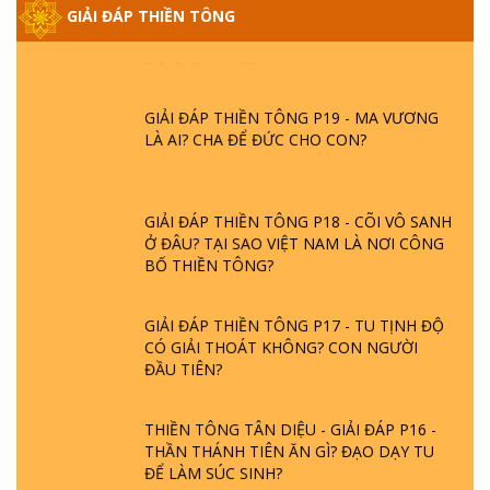
GIẢI ĐÁP THIỀN TÔNG ĐẶC BIỆT PHẦN 20
GIẢI ĐÁP THIỀN TÔNG
- BÁC NGUYỄN NHÂN LÀ AI? PHIỀN NÃO
DO ĐÂU MÀ CÓ?
GIẢI ĐÁP THIỀN TÔNG P19 - MA VƯƠNG
LÀ AI? CHA ĐỂ ĐỨC CHO CON?
GIẢI ĐÁP THIỀN TÔNG P18 - CÕI VÔ SANH
Ở ĐÂU? TẠI SAO VIỆT NAM LÀ NƠI CÔNG
BỐ THIỀN TÔNG?
GIẢI ĐÁP THIỀN TÔNG P17 - TU TỊNH ĐỘ
CÓ GIẢI THOÁT KHÔNG? CON NGƯỜI
ĐẦU TIÊN?
THIỀN TÔNG TÂN DIỆU - GIẢI ĐÁP P16 -
THẦN THÁNH TIÊN ĂN GÌ? ĐẠO DẠY TU
ĐỂ LÀM SÚC SINH?