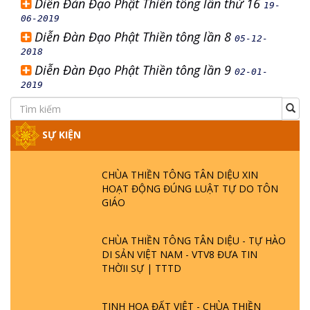
Diễn Đàn Đạo Phật Thiền tông lần thứ 16
19-
06-2019
Diễn Đàn Đạo Phật Thiền tông lần 8
05-12-
2018
Diễn Đàn Đạo Phật Thiền tông lần 9
02-01-
2019
SỰ KIỆN
CHÙA THIỀN TÔNG TÂN DIỆU XIN
HOẠT ĐỘNG ĐÚNG LUẬT TỰ DO TÔN
GIÁO
CHÙA THIỀN TÔNG TÂN DIỆU - TỰ HÀO
DI SẢN VIỆT NAM - VTV8 ĐƯA TIN
THỜII SỰ | TTTD
TINH HOA ĐẤT VIỆT - CHÙA THIỀN