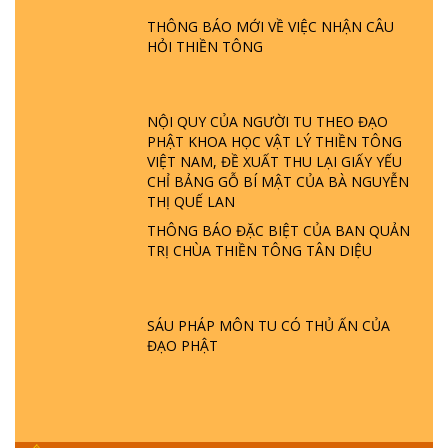
PHẬT GIỚI CÓ THỜI GIAN KHÔNG? |
THÔNG BÁO MỚI VỀ VIỆC NHẬN CÂU
TTTD
HỎI THIỀN TÔNG
GIẢI ĐÁP ĐẶC BIỆT P23 - THIÊN ĐÀNG Ở
ĐÂU? ĐỊA NGỤC Ở ĐÂU? ĐỨC CHÚA TRỜI
LÀ AI? QUỶ SA TĂNG? | TTTD
NỘI QUY CỦA NGƯỜI TU THEO ĐẠO
PHẬT KHOA HỌC VẬT LÝ THIỀN TÔNG
VIỆT NAM, ĐỀ XUẤT THU LẠI GIẤY YẾU
GIẢI ĐÁP THIỀN TÔNG ĐẶC BIỆT P22 - TẠI
CHỈ BẢNG GỖ BÍ MẬT CỦA BÀ NGUYỄN
SAO TRÁI ĐẤT NHIỀU THIÊN TAI - LŨ LỤT
THỊ QUẾ LAN
- HỎA HOẠN | TTTD
THÔNG BÁO ĐẶC BIỆT CỦA BAN QUẢN
TRỊ CHÙA THIỀN TÔNG TÂN DIỆU
GIẢI ĐÁP THIỀN TÔNG ĐẶC BIỆT P21 - TẠI
SAO ĐỨC PHẬT BƯỚC ĐI 7 BƯỚC TRÊN
HOA SEN ? | TTTD
SÁU PHÁP MÔN TU CÓ THỦ ẤN CỦA
ĐẠO PHẬT
GIẢI ĐÁP VỀ LỄ TIỄN THIỀN TÔNG SƯ
NGỌC LÂM VỀ PHẬT GIỚI