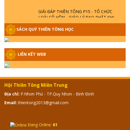
GIẢI ĐÁP THIỀN TÔNG P15 - TỔ CHỨC
LOÀI CÔ HỒN - GIÁO LÝ ĐẠO PHẬT KHI
NÀO XUẤT BẢN
SÁCH QUÝ THIỀN TÔNG HỌC
GIẢI ĐÁP THIỀN TÔNG ĐẶC BIỆT - P14 -
NGUỒN GỐC ÂM LỊCH DƯƠNG LỊCH -
TẦNG BÌNH LƯU LỚN ĐẾN ĐÂU
LIÊN KẾT WEB
GIẢI ĐÁP THIỀN TÔNG ĐẶC BIỆT - P13 -
CON NGƯỜI TU THÀNH PHẬT ĐƯỢC
KHÔNG? XÁ LỢI PHẬT THẬT - GIẢ | TTTD
Hội Thiền Tông Miền Trung
GIẢI ĐÁP THIỀN TÔNG ĐẶC BIỆT - P12 -
Địa chỉ:
P.Nhơn Phú - TP.Quy Nhơn - Bình Định
SỰ THẬT VỀ ĐẠI HỒNG THỦY? TRỜI ĐÁNH
Email:
thientong2013@gmail.com
THÁNH ĐÂM THẦN VẶN HỌNG?
GIẢI ĐÁP ĐẶC BIỆT 2024 - P11
Đang Online:
61