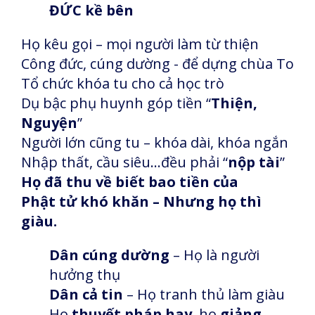
ĐỨC kề bên
Họ kêu gọi – mọi người làm từ thiện
Công đức, cúng dường - để dựng chùa To
Tổ chức khóa tu cho cả học trò
Dụ bậc phụ huynh góp tiền “
Thiện,
Nguyện
”
Người lớn cũng tu – khóa dài, khóa ngắn
Nhập thất, cầu siêu…đều phải “
nộp tài
”
Họ đã thu về biết bao tiền của
Phật tử khó khăn – Nhưng họ thì
giàu.
Dân cúng dường
– Họ là người
hưởng thụ
Dân cả tin
– Họ tranh thủ làm giàu
Họ
thuyết pháp hay
, họ
giảng