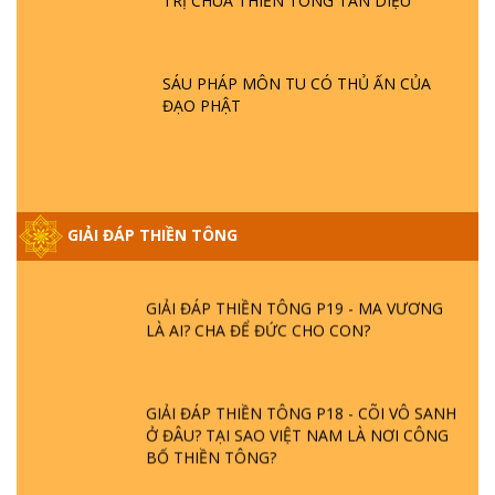
TRỊ CHÙA THIỀN TÔNG TÂN DIỆU
HOA SEN ? | TTTD
GIẢI ĐÁP VỀ LỄ TIỄN THIỀN TÔNG SƯ
SÁU PHÁP MÔN TU CÓ THỦ ẤN CỦA
NGỌC LÂM VỀ PHẬT GIỚI
ĐẠO PHẬT
GIẢI ĐÁP THIỀN TÔNG ĐẶC BIỆT PHẦN 20
- BÁC NGUYỄN NHÂN LÀ AI? PHIỀN NÃO
DO ĐÂU MÀ CÓ?
GIẢI ĐÁP THIỀN TÔNG
GIẢI ĐÁP THIỀN TÔNG P19 - MA VƯƠNG
LÀ AI? CHA ĐỂ ĐỨC CHO CON?
GIẢI ĐÁP THIỀN TÔNG P18 - CÕI VÔ SANH
Ở ĐÂU? TẠI SAO VIỆT NAM LÀ NƠI CÔNG
BỐ THIỀN TÔNG?
GIẢI ĐÁP THIỀN TÔNG P17 - TU TỊNH ĐỘ