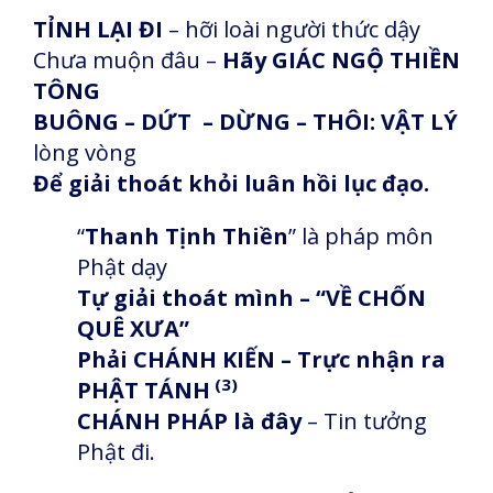
TỈNH LẠI ĐI
– hỡi loài người thức dậy
Chưa muộn đâu –
Hãy GIÁC NGỘ THIỀN
TÔNG
BUÔNG – DỨT – DỪNG – THÔI: VẬT LÝ
lòng vòng
Để giải thoát khỏi luân hồi lục đạo.
“
Thanh Tịnh Thiền
” là pháp môn
Phật dạy
Tự giải thoát mình – “VỀ CHỐN
QUÊ XƯA”
Phải CHÁNH KIẾN – Trực nhận ra
(3)
PHẬT TÁNH
CHÁNH PHÁP là đây
– Tin tưởng
Phật đi.