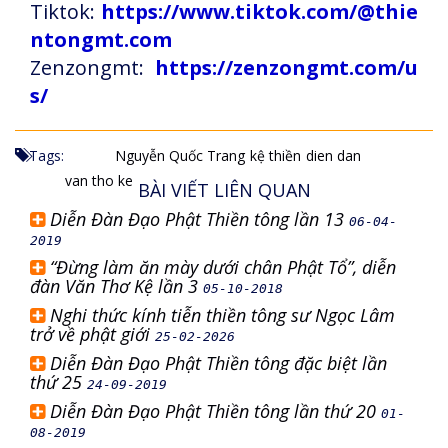
Tiktok:
https://www.tiktok.com/@thie
ntongmt.com
Zenzongmt:
https://zenzongmt.com/u
s/
Tags:
Nguyễn Quốc Trang
kệ thiền
dien dan
van tho ke
BÀI VIẾT LIÊN QUAN
Diễn Đàn Đạo Phật Thiền tông lần 13
06-04-
2019
“Đừng làm ăn mày dưới chân Phật Tổ”, diễn
đàn Văn Thơ Kệ lần 3
05-10-2018
Nghi thức kính tiễn thiền tông sư Ngọc Lâm
trở về phật giới
25-02-2026
Diễn Đàn Đạo Phật Thiền tông đặc biệt lần
thứ 25
24-09-2019
Diễn Đàn Đạo Phật Thiền tông lần thứ 20
01-
08-2019