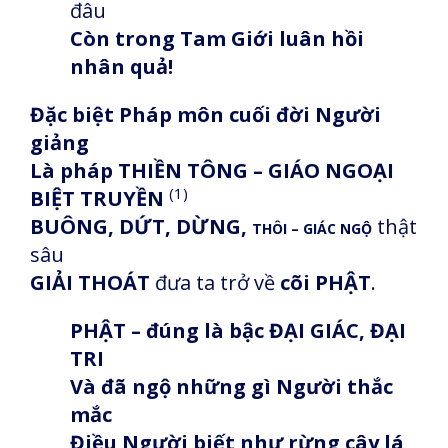
đâu
Còn trong Tam Giới luân hồi
nhân quả!
Đặc biệt Pháp môn cuối đời Người
giảng
Là pháp THIỀN TÔNG – GIÁO NGOẠI
(1)
BIỆT TRUYỀN
BUÔNG, DỨT, DỪNG,
thật
THÔI
– GIÁC NGỘ
sâu
GIẢI THOÁT
đưa ta trở về
cõi PHẬT
.
PHẬT – đúng là bậc ĐẠI GIÁC, ĐẠI
TRI
Và đã ngộ những gì Người thắc
mắc
Điều Người biết như rừng cây lá