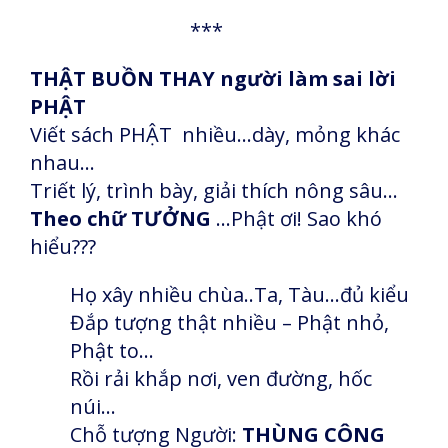
***
THẬT BUỒN THAY người làm sai lời
PHẬT
Viết sách PHẬT nhiều…dày, mỏng khác
nhau…
Triết lý, trình bày, giải thích nông sâu…
Theo chữ TƯỞNG
…Phật ơi! Sao khó
hiểu???
Họ xây nhiều chùa..Ta, Tàu…đủ kiểu
Đắp tượng thật nhiều – Phật nhỏ,
Phật to…
Rồi rải khắp nơi, ven đường, hốc
núi…
Chỗ tượng Người:
THÙNG CÔNG