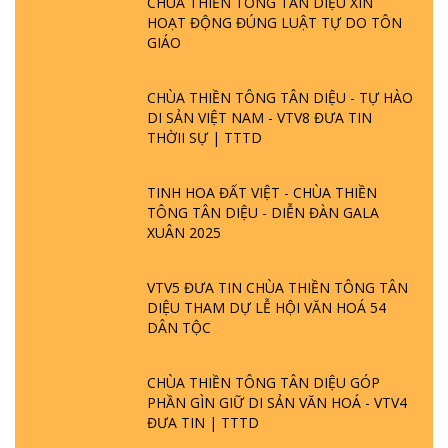
CHÙA THIỀN TÔNG TÂN DIỆU XIN
HOẠT ĐỘNG ĐÚNG LUẬT TỰ DO TÔN
GIÁO
CHÙA THIỀN TÔNG TÂN DIỆU - TỰ HÀO
DI SẢN VIỆT NAM - VTV8 ĐƯA TIN
THỜII SỰ | TTTD
TINH HOA ĐẤT VIỆT - CHÙA THIỀN
TÔNG TÂN DIỆU - DIỄN ĐÀN GALA
XUÂN 2025
VTV5 ĐƯA TIN CHÙA THIỀN TÔNG TÂN
DIỆU THAM DỰ LỄ HỘI VĂN HOÁ 54
DÂN TỘC
CHÙA THIỀN TÔNG TÂN DIỆU GÓP
PHẦN GÌN GIỮ DI SẢN VĂN HOÁ - VTV4
ĐƯA TIN | TTTD