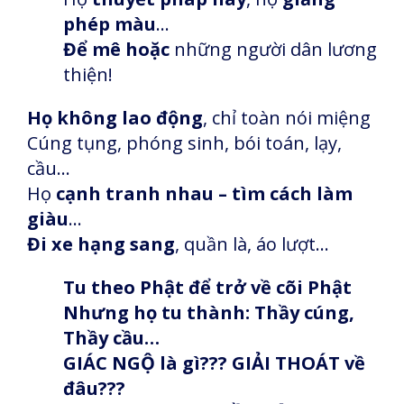
phép màu
…
Để mê hoặc
những người dân lương
thiện!
Họ không lao động
, chỉ toàn nói miệng
Cúng tụng, phóng sinh, bói toán, lạy,
cầu…
Họ
cạnh tranh nhau – tìm cách làm
giàu
…
Đi
xe hạng sang
, quần là, áo lượt…
Tu theo Phật để trở về cõi Phật
Nhưng họ tu thành: Thầy cúng,
Thầy cầu…
GIÁC NGỘ là gì??? GIẢI THOÁT về
đâu???