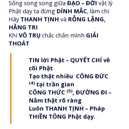
Sống song song giữa
ĐẠO – ĐỜI
vật lý
Phật dạy ta đừng
DÍNH MẮC
, làm chi
Hãy
THANH TỊNH
và
RỖNG LẶNG,
HẰNG TRI
Khi
VÔ TRỤ
chắc chắn mình
GIẢI
THOÁT
TIN lời Phật – QUYẾT CHÍ về
cõi Phật
Tạo thật nhiều CÔNG ĐỨC
(4)
tại trần gian
(5)
CÔNG THỨC
, ĐƯỜNG ĐI –
Nắm thật rõ ràng
Luôn THANH TỊNH – Pháp
THIỀN TÔNG Phật dạy.