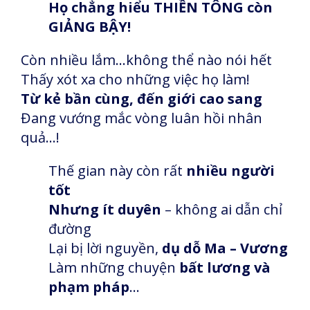
Họ chẳng hiểu THIỀN TÔNG còn
GIẢNG BẬY!
Còn nhiều lắm…không thể nào nói hết
Thấy xót xa cho những việc họ làm!
Từ kẻ bần cùng, đến giới cao sang
Đang vướng mắc vòng luân hồi nhân
quả…!
Thế gian này còn rất
nhiều người
tốt
Nhưng ít duyên
– không ai dẫn chỉ
đường
Lại bị lời nguyền,
dụ dỗ Ma – Vương
Làm những chuyện
bất lương và
phạm pháp
…