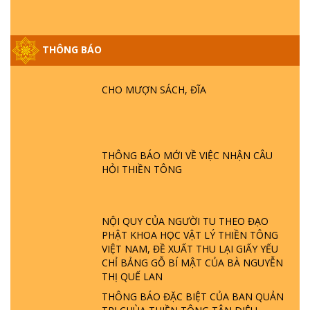
GIẢI ĐÁP ĐẶC BIỆT P25 - SUỐT 49 NĂM
PHẬT KHÔNG NÓI? HỘI LONG HOA LÀ
THÔNG BÁO
HỘI GÌ? TỬ VÌ ĐẠO
CHO MƯỢN SÁCH, ĐĨA
GIẢI ĐÁP ĐẶC BIỆT P24 - TÁNH PHẬT
ĐƯỢC HÌNH THÀNH NHƯ THẾ NÀO?
PHẬT GIỚI CÓ THỜI GIAN KHÔNG? |
TTTD
THÔNG BÁO MỚI VỀ VIỆC NHẬN CÂU
GIẢI ĐÁP ĐẶC BIỆT P23 - THIÊN ĐÀNG Ở
HỎI THIỀN TÔNG
ĐÂU? ĐỊA NGỤC Ở ĐÂU? ĐỨC CHÚA TRỜI
LÀ AI? QUỶ SA TĂNG? | TTTD
NỘI QUY CỦA NGƯỜI TU THEO ĐẠO
GIẢI ĐÁP THIỀN TÔNG ĐẶC BIỆT P22 - TẠI
PHẬT KHOA HỌC VẬT LÝ THIỀN TÔNG
SAO TRÁI ĐẤT NHIỀU THIÊN TAI - LŨ LỤT
VIỆT NAM, ĐỀ XUẤT THU LẠI GIẤY YẾU
- HỎA HOẠN | TTTD
CHỈ BẢNG GỖ BÍ MẬT CỦA BÀ NGUYỄN
THỊ QUẾ LAN
GIẢI ĐÁP THIỀN TÔNG ĐẶC BIỆT P21 - TẠI
THÔNG BÁO ĐẶC BIỆT CỦA BAN QUẢN
SAO ĐỨC PHẬT BƯỚC ĐI 7 BƯỚC TRÊN