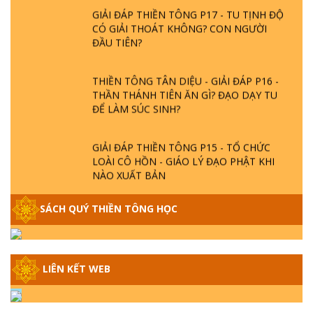
CÓ GIẢI THOÁT KHÔNG? CON NGƯỜI
ĐẦU TIÊN?
THIỀN TÔNG TÂN DIỆU - GIẢI ĐÁP P16 -
THẦN THÁNH TIÊN ĂN GÌ? ĐẠO DẠY TU
ĐỂ LÀM SÚC SINH?
GIẢI ĐÁP THIỀN TÔNG P15 - TỔ CHỨC
LOÀI CÔ HỒN - GIÁO LÝ ĐẠO PHẬT KHI
NÀO XUẤT BẢN
GIẢI ĐÁP THIỀN TÔNG ĐẶC BIỆT - P14 -
SÁCH QUÝ THIỀN TÔNG HỌC
NGUỒN GỐC ÂM LỊCH DƯƠNG LỊCH -
TẦNG BÌNH LƯU LỚN ĐẾN ĐÂU
GIẢI ĐÁP THIỀN TÔNG ĐẶC BIỆT - P13 -
LIÊN KẾT WEB
CON NGƯỜI TU THÀNH PHẬT ĐƯỢC
KHÔNG? XÁ LỢI PHẬT THẬT - GIẢ | TTTD