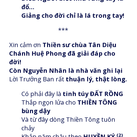
đổ…
Giảng cho đời chỉ là lá trong tay!
***
Xin cảm ơn
Thiền sư chùa Tân Diệu
Chánh Huệ Phong đã giải đáp cho
đời!
Còn Nguyễn Nhân là nhà văn ghi lại
Lời Trưởng Ban rất
thuận lý, thật lòng.
Có phải đây là
tinh túy ĐẤT RỒNG
Thắp ngọn lửa cho
THIỀN TÔNG
bùng dậy
Và từ đây dòng Thiền Tông tuôn
chảy
(2)
Khắp năm châu theo
HUYỀN KÝ