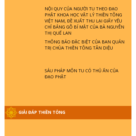
LÀ AI? QUỶ SA TĂNG? | TTTD
NỘI QUY CỦA NGƯỜI TU THEO ĐẠO
PHẬT KHOA HỌC VẬT LÝ THIỀN TÔNG
GIẢI ĐÁP THIỀN TÔNG ĐẶC BIỆT P22 - TẠI
VIỆT NAM, ĐỀ XUẤT THU LẠI GIẤY YẾU
SAO TRÁI ĐẤT NHIỀU THIÊN TAI - LŨ LỤT
CHỈ BẢNG GỖ BÍ MẬT CỦA BÀ NGUYỄN
- HỎA HOẠN | TTTD
THỊ QUẾ LAN
THÔNG BÁO ĐẶC BIỆT CỦA BAN QUẢN
TRỊ CHÙA THIỀN TÔNG TÂN DIỆU
GIẢI ĐÁP THIỀN TÔNG ĐẶC BIỆT P21 - TẠI
SAO ĐỨC PHẬT BƯỚC ĐI 7 BƯỚC TRÊN
HOA SEN ? | TTTD
SÁU PHÁP MÔN TU CÓ THỦ ẤN CỦA
ĐẠO PHẬT
GIẢI ĐÁP VỀ LỄ TIỄN THIỀN TÔNG SƯ
NGỌC LÂM VỀ PHẬT GIỚI
GIẢI ĐÁP THIỀN TÔNG ĐẶC BIỆT PHẦN 20
GIẢI ĐÁP THIỀN TÔNG
- BÁC NGUYỄN NHÂN LÀ AI? PHIỀN NÃO
DO ĐÂU MÀ CÓ?
GIẢI ĐÁP THIỀN TÔNG P19 - MA VƯƠNG