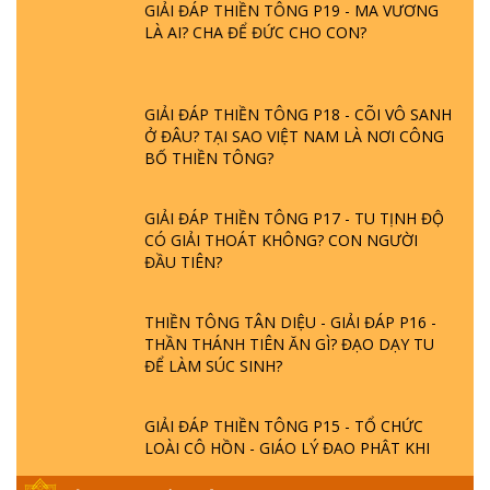
LÀ AI? CHA ĐỂ ĐỨC CHO CON?
GIẢI ĐÁP THIỀN TÔNG P18 - CÕI VÔ SANH
Ở ĐÂU? TẠI SAO VIỆT NAM LÀ NƠI CÔNG
BỐ THIỀN TÔNG?
GIẢI ĐÁP THIỀN TÔNG P17 - TU TỊNH ĐỘ
CÓ GIẢI THOÁT KHÔNG? CON NGƯỜI
ĐẦU TIÊN?
THIỀN TÔNG TÂN DIỆU - GIẢI ĐÁP P16 -
THẦN THÁNH TIÊN ĂN GÌ? ĐẠO DẠY TU
ĐỂ LÀM SÚC SINH?
GIẢI ĐÁP THIỀN TÔNG P15 - TỔ CHỨC
LOÀI CÔ HỒN - GIÁO LÝ ĐẠO PHẬT KHI
NÀO XUẤT BẢN