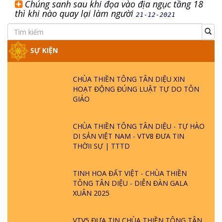
Chúng sanh sau khi đọa vào địa ngục tầng 18
thì khi nào quay lại làm người
21-12-2021
SỰ KIỆN
CHÙA THIỀN TÔNG TÂN DIỆU XIN
HOẠT ĐỘNG ĐÚNG LUẬT TỰ DO TÔN
GIÁO
CHÙA THIỀN TÔNG TÂN DIỆU - TỰ HÀO
DI SẢN VIỆT NAM - VTV8 ĐƯA TIN
THỜII SỰ | TTTD
TINH HOA ĐẤT VIỆT - CHÙA THIỀN
TÔNG TÂN DIỆU - DIỄN ĐÀN GALA
XUÂN 2025
VTV5 ĐƯA TIN CHÙA THIỀN TÔNG TÂN