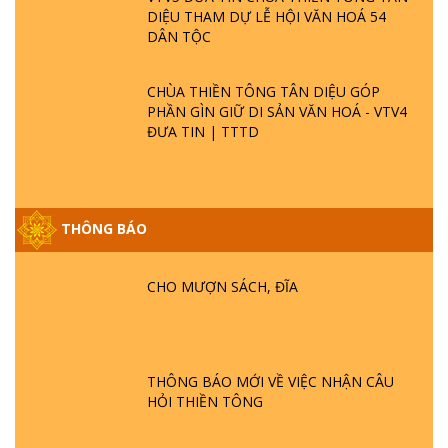
DIỆU THAM DỰ LỄ HỘI VĂN HOÁ 54
DÂN TỘC
CHÙA THIỀN TÔNG TÂN DIỆU GÓP
PHẦN GÌN GIỮ DI SẢN VĂN HOÁ - VTV4
ĐƯA TIN | TTTD
THÔNG BÁO
GIẢI ĐÁP ĐẶC BIỆT P25 - SUỐT 49 NĂM
PHẬT KHÔNG NÓI? HỘI LONG HOA LÀ
HỘI GÌ? TỬ VÌ ĐẠO
CHO MƯỢN SÁCH, ĐĨA
GIẢI ĐÁP ĐẶC BIỆT P24 - TÁNH PHẬT
ĐƯỢC HÌNH THÀNH NHƯ THẾ NÀO?
PHẬT GIỚI CÓ THỜI GIAN KHÔNG? |
THÔNG BÁO MỚI VỀ VIỆC NHẬN CÂU
TTTD
HỎI THIỀN TÔNG
GIẢI ĐÁP ĐẶC BIỆT P23 - THIÊN ĐÀNG Ở
ĐÂU? ĐỊA NGỤC Ở ĐÂU? ĐỨC CHÚA TRỜI