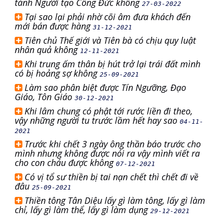
tánh Người tạo Công Đức không
27-03-2022
Tại sao lại phải nhờ cõi âm đưa khách đến
mới bán được hàng
31-12-2021
Tiên chủ Thế giới và Tiên bà có chịu quy luật
nhân quả không
12-11-2021
Khi trung ấm thân bị hút trở lại trái đất mình
có bị hoảng sợ không
25-09-2021
Làm sao phân biệt được Tín Ngưỡng, Đạo
Giáo, Tôn Giáo
30-12-2021
Khi lâm chung có phật tới rước liền đi theo,
vậy những người tu trước lầm hết hay sao
04-11-
2021
Trước khi chết 3 ngày ông thần báo trước cho
mình nhưng không được nói ra vậy mình viết ra
cho con cháu được không
07-12-2021
Có vị tổ sư thiền bị tai nạn chết thì chết đi về
đâu
25-09-2021
Thiền tông Tân Diệu lấy gì làm tông, lấy gì làm
chỉ, lấy gì làm thể, lấy gì làm dụng
29-12-2021