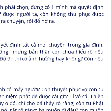
nh phải chọn, đừng có 1 mình mà quyết định
" được người ta, còn không thu phục được
 ra chuyện, rồi đổ nợ ra.
yết định tất cả mọi chuyện trong gia đình.
chồng, nhưng bản thân con chưa hiểu rõ nếu
Độ đi; thì có ảnh hưởng hay không? Còn nếu
nh có mấy người? Con thuyết phục vợ con tu
" niệm phật để được cái gì"? Tí vô cái Thiền
đây ở đó, chỉ cho bả thấy rõ ràng; còn tu Phật
a nói rất rõ ràng; bà muốn đi đâu? con muốn