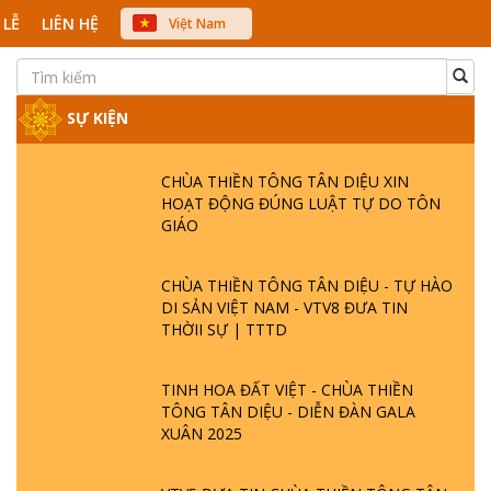
 LỄ
LIÊN HỆ
Việt Nam
中文
English
Japanese
SỰ KIỆN
CHÙA THIỀN TÔNG TÂN DIỆU XIN
HOẠT ĐỘNG ĐÚNG LUẬT TỰ DO TÔN
GIÁO
CHÙA THIỀN TÔNG TÂN DIỆU - TỰ HÀO
DI SẢN VIỆT NAM - VTV8 ĐƯA TIN
THỜII SỰ | TTTD
TINH HOA ĐẤT VIỆT - CHÙA THIỀN
TÔNG TÂN DIỆU - DIỄN ĐÀN GALA
XUÂN 2025