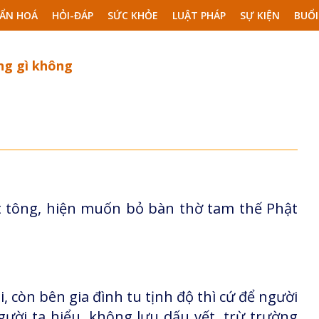
ẨN HOÁ
HỎI-ĐÁP
SỨC KHỎE
LUẬT PHÁP
SỰ KIỆN
BUỔI
ng gì không
t tông, hiện muốn bỏ bàn thờ tam thế Phật
, còn bên gia đình tu tịnh độ thì cứ để người
gười ta hiểu, không lưu dấu vết, trừ trường