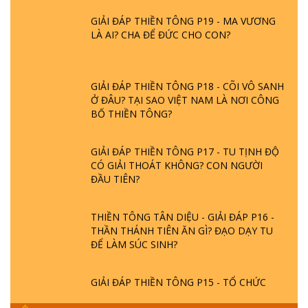
GIẢI ĐÁP THIỀN TÔNG P19 - MA VƯƠNG
LÀ AI? CHA ĐỂ ĐỨC CHO CON?
GIẢI ĐÁP THIỀN TÔNG P18 - CÕI VÔ SANH
Ở ĐÂU? TẠI SAO VIỆT NAM LÀ NƠI CÔNG
BỐ THIỀN TÔNG?
GIẢI ĐÁP THIỀN TÔNG P17 - TU TỊNH ĐỘ
CÓ GIẢI THOÁT KHÔNG? CON NGƯỜI
ĐẦU TIÊN?
THIỀN TÔNG TÂN DIỆU - GIẢI ĐÁP P16 -
THẦN THÁNH TIÊN ĂN GÌ? ĐẠO DẠY TU
ĐỂ LÀM SÚC SINH?
GIẢI ĐÁP THIỀN TÔNG P15 - TỔ CHỨC
LOÀI CÔ HỒN - GIÁO LÝ ĐẠO PHẬT KHI
NÀO XUẤT BẢN