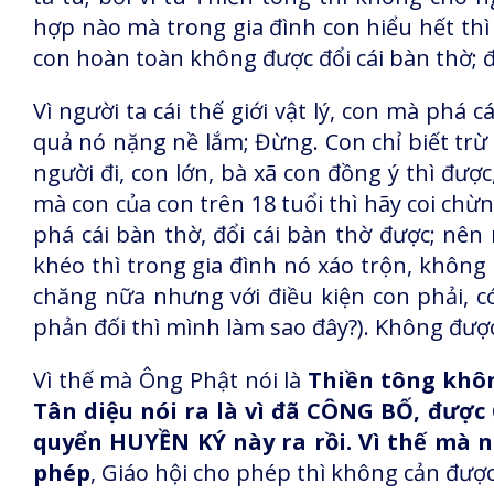
hợp nào mà trong gia đình con hiểu hết thì 
con hoàn toàn không được đổi cái bàn thờ; đổ
Vì người ta cái thế giới vật lý, con mà phá cá
quả nó nặng nề lắm; Đừng. Con chỉ biết trừ 
người đi, con lớn, bà xã con đồng ý thì đượ
mà con của con trên 18 tuổi thì hãy coi chừ
phá cái bàn thờ, đổi cái bàn thờ được; nê
khéo thì trong gia đình nó xáo trộn, không
chăng nữa nhưng với điều kiện con phải, c
phản đối thì mình làm sao đây?). Không đượ
Vì thế mà Ông Phật nói là
Thiền tông khôn
Tân diệu nói ra là vì đã CÔNG BỐ, được 
quyển HUYỀN KÝ này ra rồi. Vì thế mà 
phép
, Giáo hội cho phép thì không cản được