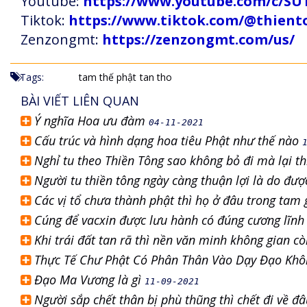
Youtube:
https://www.youtube.com/c
Tiktok:
https://www.tiktok.com/@thien
Zenzongmt:
https://zenzongmt.com/us/
Tags:
tam thế phật
tan tho
BÀI VIẾT LIÊN QUAN
Ý nghĩa Hoa ưu đàm
04-11-2021
Cấu trúc và hình dạng hoa tiêu Phật như thế nào
Nghỉ tu theo Thiền Tông sao không bỏ đi mà lại t
Người tu thiền tông ngày càng thuận lợi là do đ
Các vị tổ chưa thành phật thì họ ở đâu trong tam 
Cúng để vacxin được lưu hành có đúng cương lĩn
Khi trái đất tan rã thì nền văn minh không gian c
Thực Tế Chư Phật Có Phân Thân Vào Dạy Đạo Kh
Đạo Ma Vương là gì
11-09-2021
Người sắp chết thân bị phù thũng thì chết đi về đ