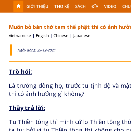
GIỚI THIỆU
THƠ KỆ
SÁCH
ĐĨA
VIDEO
CHU
Muốn bỏ bàn thờ tam thế phật thì có ảnh hưở
Vietnamese
|
English
|
Chinese
|
Japanese
Ngày đăng: 29-12-2021||
Trò hỏi:
Là trưởng dòng họ, trước tu tịnh độ và mậ
thì có ảnh hưởng gì không?
Thầy trả lời:
Tu Thiền tông thì mình cứ lo Thiền tông thôi
ta tu; bởi vì tu Thiền tông thì không cho n