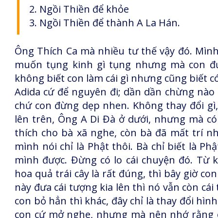
2. Ngồi Thiền để khỏe
3. Ngồi Thiền để thành A La Hán.
Ông Thích Ca mà nhiều tư thế vậy đó. Mình p
muốn tụng kinh gì tụng nhưng mà con được
không biết con làm cái gì nhưng cũng biết có
Adida cứ để nguyên đi; dần dần chừng nào m
chứ con đừng dẹp nhen. Không thay đổi gì
lên trên, Ông A Di Đà ở dưới, nhưng mà có 
thích cho bà xã nghe, còn bà đã mất trí nh
mình nói chỉ là Phật thôi. Bà chỉ biết là Ph
mình được. Đừng có lo cái chuyện đó. Từ k
hoa quả trái cây là rất đúng, thì bây giờ co
này đưa cái tượng kia lên thì nó vẫn còn cá
con bỏ hẳn thì khác, đây chỉ là thay đổi hình
con cứ mở nghe, nhưng mà nên nhớ rằng cá