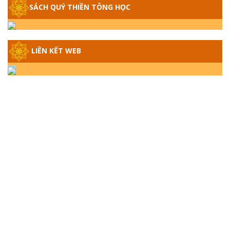
SÁCH QUÝ THIỀN TÔNG HỌC
GIẢI ĐÁP THIỀN TÔNG ĐẶC BIỆT - P14 -
NGUỒN GỐC ÂM LỊCH DƯƠNG LỊCH -
TẦNG BÌNH LƯU LỚN ĐẾN ĐÂU
LIÊN KẾT WEB
GIẢI ĐÁP THIỀN TÔNG ĐẶC BIỆT - P13 -
CON NGƯỜI TU THÀNH PHẬT ĐƯỢC
KHÔNG? XÁ LỢI PHẬT THẬT - GIẢ | TTTD
GIẢI ĐÁP THIỀN TÔNG ĐẶC BIỆT - P12 -
SỰ THẬT VỀ ĐẠI HỒNG THỦY? TRỜI ĐÁNH
THÁNH ĐÂM THẦN VẶN HỌNG?
GIẢI ĐÁP ĐẶC BIỆT 2024 - P11
GIẢI ĐÁP ĐẶC BIỆT 2024 – P10 – NGỒI
THIỀN BỊ CÔ HỒN NHẬP? TRƯỚC KHI TẮT