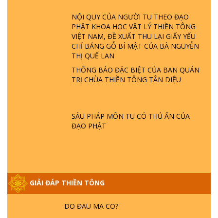
ĐÂU? ĐỊA NGỤC Ở ĐÂU? ĐỨC CHÚA TRỜI
LÀ AI? QUỶ SA TĂNG? | TTTD
NỘI QUY CỦA NGƯỜI TU THEO ĐẠO
PHẬT KHOA HỌC VẬT LÝ THIỀN TÔNG
VIỆT NAM, ĐỀ XUẤT THU LẠI GIẤY YẾU
GIẢI ĐÁP THIỀN TÔNG ĐẶC BIỆT P22 - TẠI
CHỈ BẢNG GỖ BÍ MẬT CỦA BÀ NGUYỄN
SAO TRÁI ĐẤT NHIỀU THIÊN TAI - LŨ LỤT
THỊ QUẾ LAN
- HỎA HOẠN | TTTD
THÔNG BÁO ĐẶC BIỆT CỦA BAN QUẢN
TRỊ CHÙA THIỀN TÔNG TÂN DIỆU
GIẢI ĐÁP THIỀN TÔNG ĐẶC BIỆT P21 - TẠI
SAO ĐỨC PHẬT BƯỚC ĐI 7 BƯỚC TRÊN
HOA SEN ? | TTTD
SÁU PHÁP MÔN TU CÓ THỦ ẤN CỦA
ĐẠO PHẬT
GIẢI ĐÁP VỀ LỄ TIỄN THIỀN TÔNG SƯ
NGỌC LÂM VỀ PHẬT GIỚI
GIẢI ĐÁP THIỀN TÔNG ĐẶC BIỆT PHẦN 20
GIẢI ĐÁP THIỀN TÔNG
- BÁC NGUYỄN NHÂN LÀ AI? PHIỀN NÃO
DO ĐÂU MÀ CÓ?