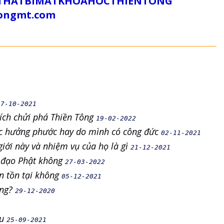
/SUTHATBIMATKHOAHOCTHIENTONG
tongmt.com
17-10-2021
hích chửi phá Thiền Tông
19-02-2022
ược hưởng phước hay do mình có công đức
02-11-2021
giới này và nhiệm vụ của họ là gì
21-12-2021
h đạo Phật không
27-03-2022
òn tồn tại không
05-12-2021
ông?
29-12-2020
âu
25-09-2021