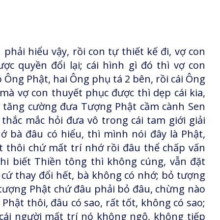
hải hiểu vậy, rồi con tự thiết kế đi, vợ con
 quyền đổi lại; cái hình gì đó thì vợ con
 Ông Phật, hai Ông phụ tá 2 bên, rồi cái Ông
à vợ con thuyết phục được thì dẹp cái kia,
, tăng cường đưa Tượng Phật cầm cành Sen
thắc mắc hỏi đưa vô trong cái tam giới giải
ớ bà đâu có hiểu, thì mình nói đây là Phật,
ật thôi chứ mất trí nhớ rồi đâu thể chấp vấn
hi biết Thiền tông thì không cúng, vẫn đặt
n cứ thay đổi hết, bà không có nhớ; bỏ tượng
i tượng Phật chứ đâu phải bỏ đâu, chừng nào
 Phật thôi, đâu có sao, rất tốt, không có sao;
i người mất trí nó không ngộ, không tiếp