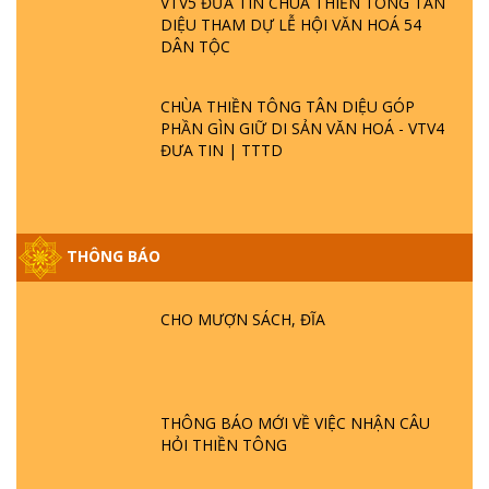
VTV5 ĐƯA TIN CHÙA THIỀN TÔNG TÂN
DIỆU THAM DỰ LỄ HỘI VĂN HOÁ 54
DÂN TỘC
CHÙA THIỀN TÔNG TÂN DIỆU GÓP
PHẦN GÌN GIỮ DI SẢN VĂN HOÁ - VTV4
ĐƯA TIN | TTTD
THÔNG BÁO
GIẢI ĐÁP ĐẶC BIỆT P25 - SUỐT 49 NĂM
PHẬT KHÔNG NÓI? HỘI LONG HOA LÀ
HỘI GÌ? TỬ VÌ ĐẠO
CHO MƯỢN SÁCH, ĐĨA
GIẢI ĐÁP ĐẶC BIỆT P24 - TÁNH PHẬT
ĐƯỢC HÌNH THÀNH NHƯ THẾ NÀO?
PHẬT GIỚI CÓ THỜI GIAN KHÔNG? |
THÔNG BÁO MỚI VỀ VIỆC NHẬN CÂU
TTTD
HỎI THIỀN TÔNG
GIẢI ĐÁP ĐẶC BIỆT P23 - THIÊN ĐÀNG Ở