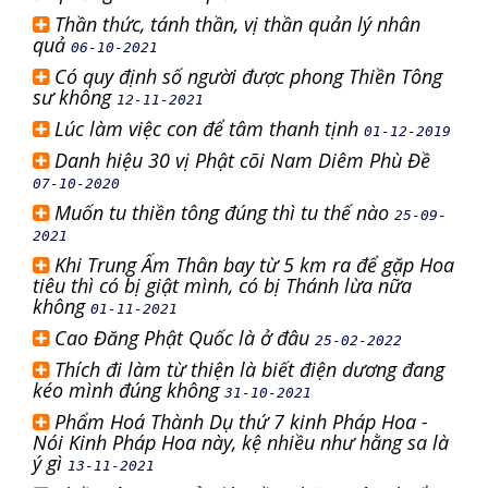
Thần thức, tánh thần, vị thần quản lý nhân
quả
06-10-2021
Có quy định số người được phong Thiền Tông
sư không
12-11-2021
Lúc làm việc con để tâm thanh tịnh
01-12-2019
Danh hiệu 30 vị Phật cõi Nam Diêm Phù Đề
07-10-2020
Muốn tu thiền tông đúng thì tu thế nào
25-09-
2021
Khi Trung Ấm Thân bay từ 5 km ra để gặp Hoa
tiêu thì có bị giật mình, có bị Thánh lừa nữa
không
01-11-2021
Cao Đăng Phật Quốc là ở đâu
25-02-2022
Thích đi làm từ thiện là biết điện dương đang
kéo mình đúng không
31-10-2021
Phẩm Hoá Thành Dụ thứ 7 kinh Pháp Hoa -
Nói Kinh Pháp Hoa này, kệ nhiều như hằng sa là
ý gì
13-11-2021