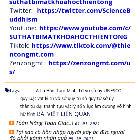
suthatbimatkhoahocthientong
Twitter:
https://twitter.com/ScienceB
uddhism
Youtube:
https://www.youtube.com/c/
SUTHATBIMATKHOAHOCTHIENTONG
Tiktok:
https://www.tiktok.com/@thie
ntongmt.com
Zenzongmt:
https://zenzongmt.com/u
s/
Tags:
A La Hán
Tam Minh
Tứ vô sở úy
UNESCO
quy luật vật lý
tứ vô sở quý
tứ sở quý
tứ sở úy
thân tứ đại
thành tựu vật lý
số 9
lực âm dương
vô hình
BÀI VIẾT LIÊN QUAN
hữ hình
Toàn Năng Toàn Giác..!
01-01-2021
Tại sao cô hồn nhập người gây ác đức người
đó phải gánh nhân quả
09-10-2021