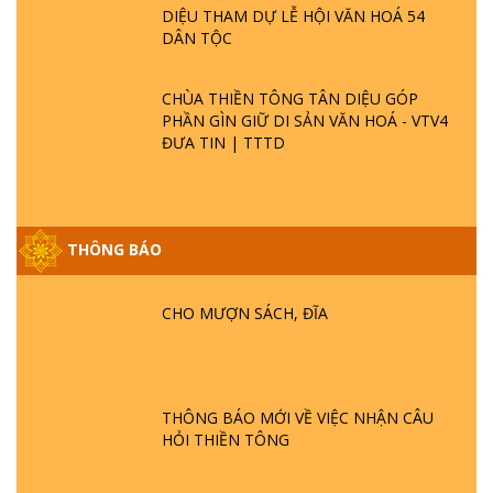
DIỆU THAM DỰ LỄ HỘI VĂN HOÁ 54
DÂN TỘC
CHÙA THIỀN TÔNG TÂN DIỆU GÓP
PHẦN GÌN GIỮ DI SẢN VĂN HOÁ - VTV4
ĐƯA TIN | TTTD
GIẢI ĐÁP ĐẶC BIỆT P25 - SUỐT 49 NĂM
PHẬT KHÔNG NÓI? HỘI LONG HOA LÀ
THÔNG BÁO
HỘI GÌ? TỬ VÌ ĐẠO
CHO MƯỢN SÁCH, ĐĨA
GIẢI ĐÁP ĐẶC BIỆT P24 - TÁNH PHẬT
ĐƯỢC HÌNH THÀNH NHƯ THẾ NÀO?
PHẬT GIỚI CÓ THỜI GIAN KHÔNG? |
TTTD
THÔNG BÁO MỚI VỀ VIỆC NHẬN CÂU
GIẢI ĐÁP ĐẶC BIỆT P23 - THIÊN ĐÀNG Ở
HỎI THIỀN TÔNG
ĐÂU? ĐỊA NGỤC Ở ĐÂU? ĐỨC CHÚA TRỜI
LÀ AI? QUỶ SA TĂNG? | TTTD