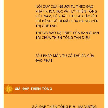
NỘI QUY CỦA NGƯỜI TU THEO ĐẠO
GIẢI ĐÁP THIỀN TÔNG ĐẶC BIỆT P22 - TẠI
PHẬT KHOA HỌC VẬT LÝ THIỀN TÔNG
SAO TRÁI ĐẤT NHIỀU THIÊN TAI - LŨ LỤT
VIỆT NAM, ĐỀ XUẤT THU LẠI GIẤY YẾU
- HỎA HOẠN | TTTD
CHỈ BẢNG GỖ BÍ MẬT CỦA BÀ NGUYỄN
THỊ QUẾ LAN
THÔNG BÁO ĐẶC BIỆT CỦA BAN QUẢN
GIẢI ĐÁP THIỀN TÔNG ĐẶC BIỆT P21 - TẠI
TRỊ CHÙA THIỀN TÔNG TÂN DIỆU
SAO ĐỨC PHẬT BƯỚC ĐI 7 BƯỚC TRÊN
HOA SEN ? | TTTD
SÁU PHÁP MÔN TU CÓ THỦ ẤN CỦA
GIẢI ĐÁP VỀ LỄ TIỄN THIỀN TÔNG SƯ
ĐẠO PHẬT
NGỌC LÂM VỀ PHẬT GIỚI
GIẢI ĐÁP THIỀN TÔNG ĐẶC BIỆT PHẦN 20
- BÁC NGUYỄN NHÂN LÀ AI? PHIỀN NÃO
DO ĐÂU MÀ CÓ?
GIẢI ĐÁP THIỀN TÔNG
GIẢI ĐÁP THIỀN TÔNG P19 - MA VƯƠNG
LÀ AI? CHA ĐỂ ĐỨC CHO CON?