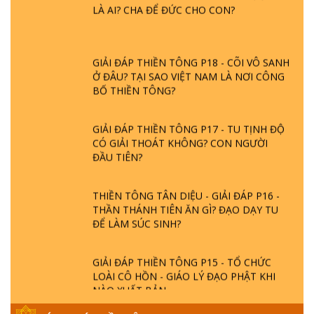
GIẢI ĐÁP THIỀN TÔNG P18 - CÕI VÔ SANH
Ở ĐÂU? TẠI SAO VIỆT NAM LÀ NƠI CÔNG
BỐ THIỀN TÔNG?
GIẢI ĐÁP THIỀN TÔNG P17 - TU TỊNH ĐỘ
CÓ GIẢI THOÁT KHÔNG? CON NGƯỜI
ĐẦU TIÊN?
THIỀN TÔNG TÂN DIỆU - GIẢI ĐÁP P16 -
THẦN THÁNH TIÊN ĂN GÌ? ĐẠO DẠY TU
ĐỂ LÀM SÚC SINH?
GIẢI ĐÁP THIỀN TÔNG P15 - TỔ CHỨC
LOÀI CÔ HỒN - GIÁO LÝ ĐẠO PHẬT KHI
NÀO XUẤT BẢN