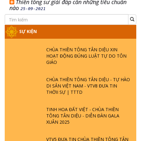
Thiền tông sư giải đáp cần những tiêu chuẩn
nào
25-09-2021
SỰ KIỆN
CHÙA THIỀN TÔNG TÂN DIỆU XIN
HOẠT ĐỘNG ĐÚNG LUẬT TỰ DO TÔN
GIÁO
CHÙA THIỀN TÔNG TÂN DIỆU - TỰ HÀO
DI SẢN VIỆT NAM - VTV8 ĐƯA TIN
THỜII SỰ | TTTD
TINH HOA ĐẤT VIỆT - CHÙA THIỀN
TÔNG TÂN DIỆU - DIỄN ĐÀN GALA
XUÂN 2025
VTV5 ĐƯA TIN CHÙA THIỀN TÔNG TÂN