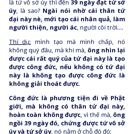
là tứ vô sở úy thì đến
39 ngày đạt tứ sở
úy
, là sao?
Ngài nói nhờ cái thân tứ
đại này nè, mới tạo cái nhân quả, làm
người thiện, người ác
, người cõi trời….
Thí dụ:
mình tạo mà mình chấp, nó
không quý đâu, mà khi mà,
ông nhìn lại
được cái rất quý của tứ đại này là tạo
được công đức, nếu không có tứ đại
này là không tạo được công đức là
không giải thoát được
.
Công đức là phương tiện đi về Phật
giới, mà không có thân tứ đại này,
hoàn toàn không được
, vì thế mà,
ông
ngồi 39 ngày đó, chứng được tứ vô sở
úy và tứ sở úy
, nó nằm ở chỗ đó đó;