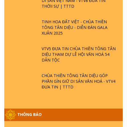
DI SẢN VIỆT NAM - VTV8 ĐƯA TIN
THỜII SỰ | TTTD
TINH HOA ĐẤT VIỆT - CHÙA THIỀN
TÔNG TÂN DIỆU - DIỄN ĐÀN GALA
XUÂN 2025
VTV5 ĐƯA TIN CHÙA THIỀN TÔNG TÂN
DIỆU THAM DỰ LỄ HỘI VĂN HOÁ 54
DÂN TỘC
CHÙA THIỀN TÔNG TÂN DIỆU GÓP
PHẦN GÌN GIỮ DI SẢN VĂN HOÁ - VTV4
ĐƯA TIN | TTTD
THÔNG BÁO
GIẢI ĐÁP ĐẶC BIỆT P25 - SUỐT 49 NĂM
PHẬT KHÔNG NÓI? HỘI LONG HOA LÀ