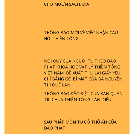
HỘI GÌ? TỬ VÌ ĐẠO
CHO MƯỢN SÁCH, ĐĨA
GIẢI ĐÁP ĐẶC BIỆT P24 - TÁNH PHẬT
ĐƯỢC HÌNH THÀNH NHƯ THẾ NÀO?
PHẬT GIỚI CÓ THỜI GIAN KHÔNG? |
THÔNG BÁO MỚI VỀ VIỆC NHẬN CÂU
TTTD
HỎI THIỀN TÔNG
GIẢI ĐÁP ĐẶC BIỆT P23 - THIÊN ĐÀNG Ở
ĐÂU? ĐỊA NGỤC Ở ĐÂU? ĐỨC CHÚA TRỜI
LÀ AI? QUỶ SA TĂNG? | TTTD
NỘI QUY CỦA NGƯỜI TU THEO ĐẠO
PHẬT KHOA HỌC VẬT LÝ THIỀN TÔNG
VIỆT NAM, ĐỀ XUẤT THU LẠI GIẤY YẾU
GIẢI ĐÁP THIỀN TÔNG ĐẶC BIỆT P22 - TẠI
CHỈ BẢNG GỖ BÍ MẬT CỦA BÀ NGUYỄN
SAO TRÁI ĐẤT NHIỀU THIÊN TAI - LŨ LỤT
THỊ QUẾ LAN
- HỎA HOẠN | TTTD
THÔNG BÁO ĐẶC BIỆT CỦA BAN QUẢN
TRỊ CHÙA THIỀN TÔNG TÂN DIỆU
GIẢI ĐÁP THIỀN TÔNG ĐẶC BIỆT P21 - TẠI
SAO ĐỨC PHẬT BƯỚC ĐI 7 BƯỚC TRÊN
HOA SEN ? | TTTD
SÁU PHÁP MÔN TU CÓ THỦ ẤN CỦA
ĐẠO PHẬT
GIẢI ĐÁP VỀ LỄ TIỄN THIỀN TÔNG SƯ