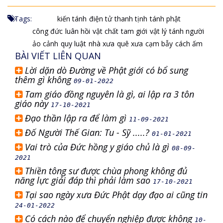
Tags:
kiến tánh
điện tử
thanh tịnh
tánh phật
công đức
luân hồi
vật chất
tam giới
vật lý
tánh người
ảo cảnh
quy luật
nhà xưa
quê xưa
cạm bẫy
cách ấm
BÀI VIẾT LIÊN QUAN
Lời dặn dò Đường về Phật giới có bổ sung
thêm gì không
09-01-2022
Tam giáo đồng nguyên là gì, ai lập ra 3 tôn
giáo này
17-10-2021
Đạo thần lập ra để làm gì
11-09-2021
Đố Người Thế Gian: Tu - Sỹ .....?
01-01-2021
Vai trò của Đức hồng y giáo chủ là gì
08-09-
2021
Thiền tông sư được chùa phong không đủ
năng lực giải đáp thì phải làm sao
17-10-2021
Tại sao ngày xưa Đức Phật dạy đạo ai cũng tin
24-01-2022
Có cách nào để chuyển nghiệp được không
10-