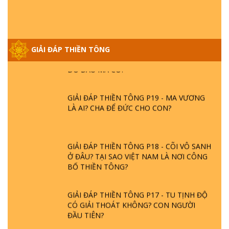
NGỌC LÂM VỀ PHẬT GIỚI
GIẢI ĐÁP THIỀN TÔNG ĐẶC BIỆT PHẦN 20
GIẢI ĐÁP THIỀN TÔNG
- BÁC NGUYỄN NHÂN LÀ AI? PHIỀN NÃO
DO ĐÂU MÀ CÓ?
GIẢI ĐÁP THIỀN TÔNG P19 - MA VƯƠNG
LÀ AI? CHA ĐỂ ĐỨC CHO CON?
GIẢI ĐÁP THIỀN TÔNG P18 - CÕI VÔ SANH
Ở ĐÂU? TẠI SAO VIỆT NAM LÀ NƠI CÔNG
BỐ THIỀN TÔNG?
GIẢI ĐÁP THIỀN TÔNG P17 - TU TỊNH ĐỘ
CÓ GIẢI THOÁT KHÔNG? CON NGƯỜI
ĐẦU TIÊN?