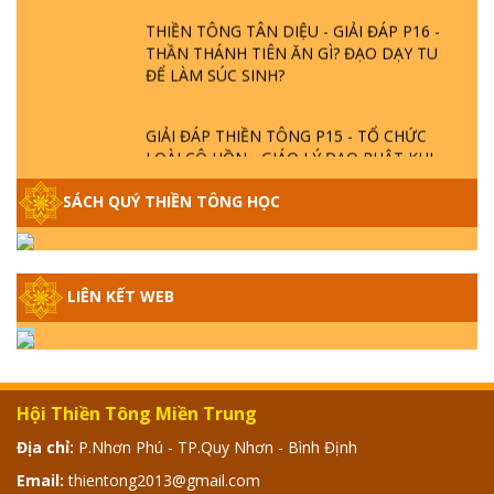
THIỀN TÔNG TÂN DIỆU - GIẢI ĐÁP P16 -
THẦN THÁNH TIÊN ĂN GÌ? ĐẠO DẠY TU
ĐỂ LÀM SÚC SINH?
GIẢI ĐÁP THIỀN TÔNG P15 - TỔ CHỨC
LOÀI CÔ HỒN - GIÁO LÝ ĐẠO PHẬT KHI
NÀO XUẤT BẢN
SÁCH QUÝ THIỀN TÔNG HỌC
GIẢI ĐÁP THIỀN TÔNG ĐẶC BIỆT - P14 -
NGUỒN GỐC ÂM LỊCH DƯƠNG LỊCH -
TẦNG BÌNH LƯU LỚN ĐẾN ĐÂU
LIÊN KẾT WEB
GIẢI ĐÁP THIỀN TÔNG ĐẶC BIỆT - P13 -
CON NGƯỜI TU THÀNH PHẬT ĐƯỢC
KHÔNG? XÁ LỢI PHẬT THẬT - GIẢ | TTTD
Hội Thiền Tông Miền Trung
GIẢI ĐÁP THIỀN TÔNG ĐẶC BIỆT - P12 -
Địa chỉ:
P.Nhơn Phú - TP.Quy Nhơn - Bình Định
SỰ THẬT VỀ ĐẠI HỒNG THỦY? TRỜI ĐÁNH
Email:
thientong2013@gmail.com
THÁNH ĐÂM THẦN VẶN HỌNG?