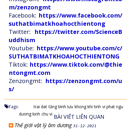
m/zenzongmt
Facebook:
https://www.facebook.com/
suthatbimatkhoahocthientong
Twitter:
https://twitter.com/ScienceB
uddhism
Youtube:
https://www.youtube.com/c/
SUTHATBIMATKHOAHOCTHIENTONG
Tiktok:
https://www.tiktok.com/@thie
ntongmt.com
Zenzongmt:
https://zenzongmt.com/u
s/
Tags:
trai dat
tầng bình lưu
khong khi tinh
vi phat ngu
dương kinh
chu vi
BÀI VIẾT LIÊN QUAN
Thế giới vật lý âm dương
31-12-2021