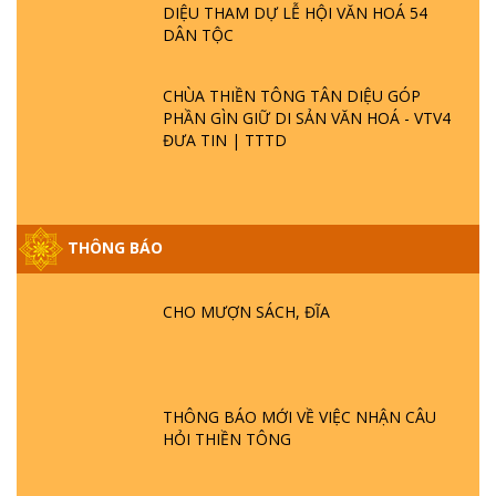
DIỆU THAM DỰ LỄ HỘI VĂN HOÁ 54
DÂN TỘC
CHÙA THIỀN TÔNG TÂN DIỆU GÓP
PHẦN GÌN GIỮ DI SẢN VĂN HOÁ - VTV4
ĐƯA TIN | TTTD
THÔNG BÁO
GIẢI ĐÁP ĐẶC BIỆT P25 - SUỐT 49 NĂM
PHẬT KHÔNG NÓI? HỘI LONG HOA LÀ
HỘI GÌ? TỬ VÌ ĐẠO
CHO MƯỢN SÁCH, ĐĨA
GIẢI ĐÁP ĐẶC BIỆT P24 - TÁNH PHẬT
ĐƯỢC HÌNH THÀNH NHƯ THẾ NÀO?
PHẬT GIỚI CÓ THỜI GIAN KHÔNG? |
THÔNG BÁO MỚI VỀ VIỆC NHẬN CÂU
TTTD
HỎI THIỀN TÔNG
GIẢI ĐÁP ĐẶC BIỆT P23 - THIÊN ĐÀNG Ở
ĐÂU? ĐỊA NGỤC Ở ĐÂU? ĐỨC CHÚA TRỜI