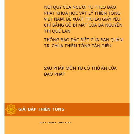
LÀ AI? QUỶ SA TĂNG? | TTTD
NỘI QUY CỦA NGƯỜI TU THEO ĐẠO
PHẬT KHOA HỌC VẬT LÝ THIỀN TÔNG
VIỆT NAM, ĐỀ XUẤT THU LẠI GIẤY YẾU
GIẢI ĐÁP THIỀN TÔNG ĐẶC BIỆT P22 - TẠI
CHỈ BẢNG GỖ BÍ MẬT CỦA BÀ NGUYỄN
SAO TRÁI ĐẤT NHIỀU THIÊN TAI - LŨ LỤT
THỊ QUẾ LAN
- HỎA HOẠN | TTTD
THÔNG BÁO ĐẶC BIỆT CỦA BAN QUẢN
TRỊ CHÙA THIỀN TÔNG TÂN DIỆU
GIẢI ĐÁP THIỀN TÔNG ĐẶC BIỆT P21 - TẠI
SAO ĐỨC PHẬT BƯỚC ĐI 7 BƯỚC TRÊN
HOA SEN ? | TTTD
SÁU PHÁP MÔN TU CÓ THỦ ẤN CỦA
ĐẠO PHẬT
GIẢI ĐÁP VỀ LỄ TIỄN THIỀN TÔNG SƯ
NGỌC LÂM VỀ PHẬT GIỚI
GIẢI ĐÁP THIỀN TÔNG ĐẶC BIỆT PHẦN 20
GIẢI ĐÁP THIỀN TÔNG
- BÁC NGUYỄN NHÂN LÀ AI? PHIỀN NÃO
DO ĐÂU MÀ CÓ?