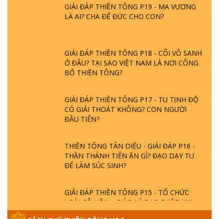
GIẢI ĐÁP THIỀN TÔNG P19 - MA VƯƠNG
LÀ AI? CHA ĐỂ ĐỨC CHO CON?
GIẢI ĐÁP THIỀN TÔNG P18 - CÕI VÔ SANH
Ở ĐÂU? TẠI SAO VIỆT NAM LÀ NƠI CÔNG
BỐ THIỀN TÔNG?
GIẢI ĐÁP THIỀN TÔNG P17 - TU TỊNH ĐỘ
CÓ GIẢI THOÁT KHÔNG? CON NGƯỜI
ĐẦU TIÊN?
THIỀN TÔNG TÂN DIỆU - GIẢI ĐÁP P16 -
THẦN THÁNH TIÊN ĂN GÌ? ĐẠO DẠY TU
ĐỂ LÀM SÚC SINH?
GIẢI ĐÁP THIỀN TÔNG P15 - TỔ CHỨC
LOÀI CÔ HỒN - GIÁO LÝ ĐẠO PHẬT KHI
NÀO XUẤT BẢN