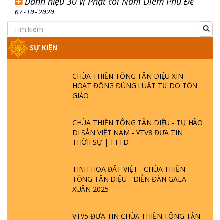
Danh hiệu 30 vị Phật cõi Nam Diêm Phù Đề
07-10-2020
SỰ KIỆN
CHÙA THIỀN TÔNG TÂN DIỆU XIN
HOẠT ĐỘNG ĐÚNG LUẬT TỰ DO TÔN
GIÁO
CHÙA THIỀN TÔNG TÂN DIỆU - TỰ HÀO
DI SẢN VIỆT NAM - VTV8 ĐƯA TIN
THỜII SỰ | TTTD
TINH HOA ĐẤT VIỆT - CHÙA THIỀN
TÔNG TÂN DIỆU - DIỄN ĐÀN GALA
XUÂN 2025
VTV5 ĐƯA TIN CHÙA THIỀN TÔNG TÂN