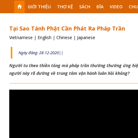
GIỚI THIỆU
THƠ KỆ
SÁCH
ĐĨA
VIDEO
CHU
Tại Sao Tánh Phật Cần Phát Ra Pháp Trần
Vietnamese
|
English
|
Chinese
|
Japanese
Ngày đăng: 28-12-2020||
Người tu theo thiền tông mà pháp trần thường thường ứng hiện
người này rõ đường về trung tâm vận hành luân hồi không?