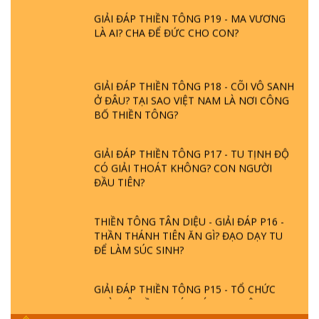
GIẢI ĐÁP THIỀN TÔNG P19 - MA VƯƠNG
LÀ AI? CHA ĐỂ ĐỨC CHO CON?
GIẢI ĐÁP THIỀN TÔNG P18 - CÕI VÔ SANH
Ở ĐÂU? TẠI SAO VIỆT NAM LÀ NƠI CÔNG
BỐ THIỀN TÔNG?
GIẢI ĐÁP THIỀN TÔNG P17 - TU TỊNH ĐỘ
CÓ GIẢI THOÁT KHÔNG? CON NGƯỜI
ĐẦU TIÊN?
THIỀN TÔNG TÂN DIỆU - GIẢI ĐÁP P16 -
THẦN THÁNH TIÊN ĂN GÌ? ĐẠO DẠY TU
ĐỂ LÀM SÚC SINH?
GIẢI ĐÁP THIỀN TÔNG P15 - TỔ CHỨC
LOÀI CÔ HỒN - GIÁO LÝ ĐẠO PHẬT KHI
NÀO XUẤT BẢN