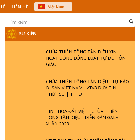
 LỄ
LIÊN HỆ
Việt Nam
中文
English
Japanese
SỰ KIỆN
CHÙA THIỀN TÔNG TÂN DIỆU XIN
HOẠT ĐỘNG ĐÚNG LUẬT TỰ DO TÔN
GIÁO
CHÙA THIỀN TÔNG TÂN DIỆU - TỰ HÀO
DI SẢN VIỆT NAM - VTV8 ĐƯA TIN
THỜII SỰ | TTTD
TINH HOA ĐẤT VIỆT - CHÙA THIỀN
TÔNG TÂN DIỆU - DIỄN ĐÀN GALA
XUÂN 2025