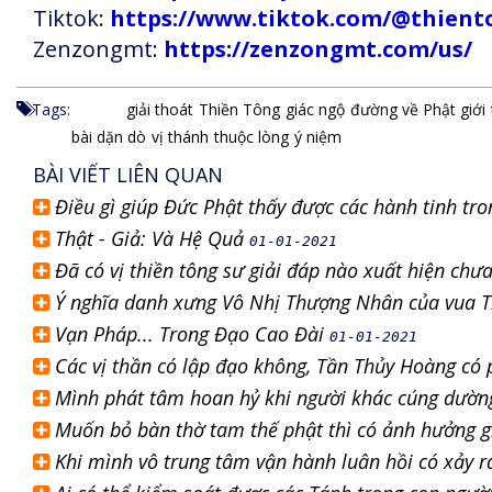
Tiktok:
https://www.tiktok.com/@thien
Zenzongmt:
https://zenzongmt.com/us/
Tags:
giải thoát
Thiền Tông
giác ngộ
đường về Phật giới
bài dặn dò
vị thánh
thuộc lòng
ý niệm
BÀI VIẾT LIÊN QUAN
Điều gì giúp Đức Phật thấy được các hành tinh tr
Thật - Giả: Và Hệ Quả
01-01-2021
Đã có vị thiền tông sư giải đáp nào xuất hiện chư
Ý nghĩa danh xưng Vô Nhị Thượng Nhân của vua 
Vạn Pháp... Trong Đạo Cao Đài
01-01-2021
Các vị thần có lập đạo không, Tần Thủy Hoàng có
Mình phát tâm hoan hỷ khi người khác cúng dườn
Muốn bỏ bàn thờ tam thế phật thì có ảnh hưởng 
Khi mình vô trung tâm vận hành luân hồi có xảy r