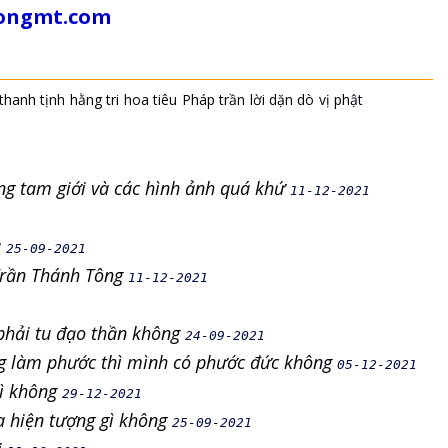
tongmt.com
thanh tịnh
hằng tri
hoa tiêu
Pháp trần
lời dặn dò
vị phật
ong tam giới và các hình ảnh quá khứ
11-12-2021
a
25-09-2021
Trần Thánh Tông
11-12-2021
 phải tu đạo thần không
24-09-2021
g làm phước thì mình có phước đức không
05-12-2021
gì không
29-12-2021
a hiện tượng gì không
25-09-2021