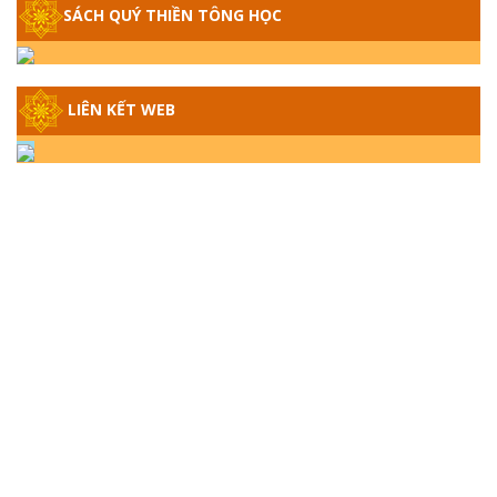
SÁCH QUÝ THIỀN TÔNG HỌC
GIẢI ĐÁP THIỀN TÔNG ĐẶC BIỆT - P14 -
NGUỒN GỐC ÂM LỊCH DƯƠNG LỊCH -
TẦNG BÌNH LƯU LỚN ĐẾN ĐÂU
LIÊN KẾT WEB
GIẢI ĐÁP THIỀN TÔNG ĐẶC BIỆT - P13 -
CON NGƯỜI TU THÀNH PHẬT ĐƯỢC
KHÔNG? XÁ LỢI PHẬT THẬT - GIẢ | TTTD
GIẢI ĐÁP THIỀN TÔNG ĐẶC BIỆT - P12 -
SỰ THẬT VỀ ĐẠI HỒNG THỦY? TRỜI ĐÁNH
THÁNH ĐÂM THẦN VẶN HỌNG?
GIẢI ĐÁP ĐẶC BIỆT 2024 - P11
GIẢI ĐÁP ĐẶC BIỆT 2024 – P10 – NGỒI
THIỀN BỊ CÔ HỒN NHẬP? TRƯỚC KHI TẮT