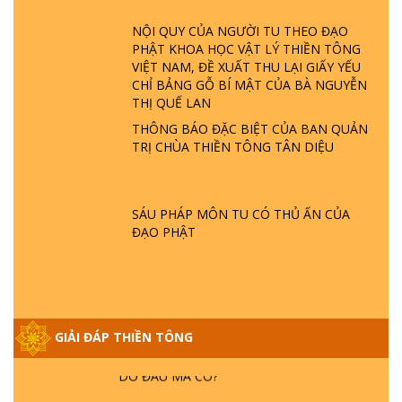
ĐÂU? ĐỊA NGỤC Ở ĐÂU? ĐỨC CHÚA TRỜI
LÀ AI? QUỶ SA TĂNG? | TTTD
NỘI QUY CỦA NGƯỜI TU THEO ĐẠO
PHẬT KHOA HỌC VẬT LÝ THIỀN TÔNG
VIỆT NAM, ĐỀ XUẤT THU LẠI GIẤY YẾU
GIẢI ĐÁP THIỀN TÔNG ĐẶC BIỆT P22 - TẠI
CHỈ BẢNG GỖ BÍ MẬT CỦA BÀ NGUYỄN
SAO TRÁI ĐẤT NHIỀU THIÊN TAI - LŨ LỤT
THỊ QUẾ LAN
- HỎA HOẠN | TTTD
THÔNG BÁO ĐẶC BIỆT CỦA BAN QUẢN
TRỊ CHÙA THIỀN TÔNG TÂN DIỆU
GIẢI ĐÁP THIỀN TÔNG ĐẶC BIỆT P21 - TẠI
SAO ĐỨC PHẬT BƯỚC ĐI 7 BƯỚC TRÊN
HOA SEN ? | TTTD
SÁU PHÁP MÔN TU CÓ THỦ ẤN CỦA
ĐẠO PHẬT
GIẢI ĐÁP VỀ LỄ TIỄN THIỀN TÔNG SƯ
NGỌC LÂM VỀ PHẬT GIỚI
GIẢI ĐÁP THIỀN TÔNG ĐẶC BIỆT PHẦN 20
GIẢI ĐÁP THIỀN TÔNG
- BÁC NGUYỄN NHÂN LÀ AI? PHIỀN NÃO
DO ĐÂU MÀ CÓ?