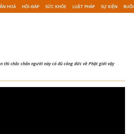
ẨN HOÁ
HỎI-ĐÁP
SỨC KHỎE
LUẬT PHÁP
SỰ KIỆN
BUỔI
 thì chắc chắn người này có đủ công đức về Phật giới vậy