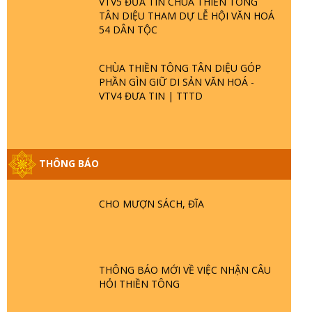
VTV5 ĐƯA TIN CHÙA THIỀN TÔNG
TÂN DIỆU THAM DỰ LỄ HỘI VĂN HOÁ
54 DÂN TỘC
CHÙA THIỀN TÔNG TÂN DIỆU GÓP
PHẦN GÌN GIỮ DI SẢN VĂN HOÁ -
VTV4 ĐƯA TIN | TTTD
GIẢI ĐÁP ĐẶC BIỆT P25 - SUỐT 49 NĂM
PHẬT KHÔNG NÓI? HỘI LONG HOA LÀ
THÔNG BÁO
HỘI GÌ? TỬ VÌ ĐẠO
CHO MƯỢN SÁCH, ĐĨA
GIẢI ĐÁP ĐẶC BIỆT P24 - TÁNH PHẬT
ĐƯỢC HÌNH THÀNH NHƯ THẾ NÀO?
PHẬT GIỚI CÓ THỜI GIAN KHÔNG? |
TTTD
THÔNG BÁO MỚI VỀ VIỆC NHẬN CÂU
GIẢI ĐÁP ĐẶC BIỆT P23 - THIÊN ĐÀNG Ở
HỎI THIỀN TÔNG
ĐÂU? ĐỊA NGỤC Ở ĐÂU? ĐỨC CHÚA
TRỜI LÀ AI? QUỶ SA TĂNG? | TTTD