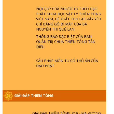
NỘI QUY CỦA NGƯỜI TU THEO ĐẠO
GIẢI ĐÁP THIỀN TÔNG ĐẶC BIỆT P22 -
PHẬT KHOA HỌC VẬT LÝ THIỀN TÔNG
TẠI SAO TRÁI ĐẤT NHIỀU THIÊN TAI - LŨ
VIỆT NAM, ĐỀ XUẤT THU LẠI GIẤY YẾU
LỤT - HỎA HOẠN | TTTD
CHỈ BẢNG GỖ BÍ MẬT CỦA BÀ
NGUYỄN THỊ QUẾ LAN
GIẢI ĐÁP THIỀN TÔNG ĐẶC BIỆT P21 -
THÔNG BÁO ĐẶC BIỆT CỦA BAN
TẠI SAO ĐỨC PHẬT BƯỚC ĐI 7 BƯỚC
QUẢN TRỊ CHÙA THIỀN TÔNG TÂN
TRÊN HOA SEN ? | TTTD
DIỆU
GIẢI ĐÁP VỀ LỄ TIỄN THIỀN TÔNG SƯ
SÁU PHÁP MÔN TU CÓ THỦ ẤN CỦA
NGỌC LÂM VỀ PHẬT GIỚI
ĐẠO PHẬT
GIẢI ĐÁP THIỀN TÔNG ĐẶC BIỆT PHẦN
20 - BÁC NGUYỄN NHÂN LÀ AI? PHIỀN
NÃO DO ĐÂU MÀ CÓ?
GIẢI ĐÁP THIỀN TÔNG
GIẢI ĐÁP THIỀN TÔNG P19 - MA VƯƠNG