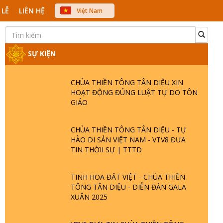
 LỄ
LIÊN HỆ
Việt Nam
中文
English
Japanese
SỰ KIỆN
CHÙA THIỀN TÔNG TÂN DIỆU XIN
HOẠT ĐỘNG ĐÚNG LUẬT TỰ DO TÔN
GIÁO
CHÙA THIỀN TÔNG TÂN DIỆU - TỰ
HÀO DI SẢN VIỆT NAM - VTV8 ĐƯA
TIN THỜII SỰ | TTTD
TINH HOA ĐẤT VIỆT - CHÙA THIỀN
TÔNG TÂN DIỆU - DIỄN ĐÀN GALA
XUÂN 2025