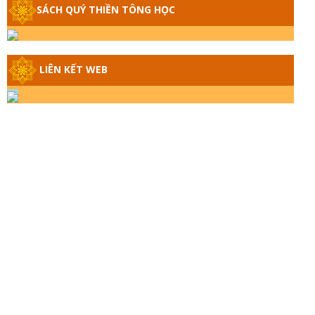
GIẢI ĐÁP THIỀN TÔNG ĐẶC BIỆT - P14 -
SÁCH QUÝ THIỀN TÔNG HỌC
NGUỒN GỐC ÂM LỊCH DƯƠNG LỊCH -
TẦNG BÌNH LƯU LỚN ĐẾN ĐÂU
LIÊN KẾT WEB
GIẢI ĐÁP THIỀN TÔNG ĐẶC BIỆT - P13 -
CON NGƯỜI TU THÀNH PHẬT ĐƯỢC
KHÔNG? XÁ LỢI PHẬT THẬT - GIẢ |
TTTD
GIẢI ĐÁP THIỀN TÔNG ĐẶC BIỆT - P12 -
SỰ THẬT VỀ ĐẠI HỒNG THỦY? TRỜI
ĐÁNH THÁNH ĐÂM THẦN VẶN HỌNG?
GIẢI ĐÁP ĐẶC BIỆT 2024 - P11
GIẢI ĐÁP ĐẶC BIỆT 2024 – P10 – NGỒI
THIỀN BỊ CÔ HỒN NHẬP? TRƯỚC KHI
TẮT THỞ NGÁP 3 CÁI?