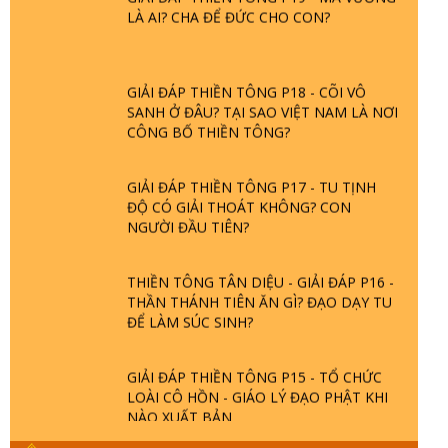
LÀ AI? CHA ĐỂ ĐỨC CHO CON?
GIẢI ĐÁP THIỀN TÔNG P18 - CÕI VÔ
SANH Ở ĐÂU? TẠI SAO VIỆT NAM LÀ NƠI
CÔNG BỐ THIỀN TÔNG?
GIẢI ĐÁP THIỀN TÔNG P17 - TU TỊNH
ĐỘ CÓ GIẢI THOÁT KHÔNG? CON
NGƯỜI ĐẦU TIÊN?
THIỀN TÔNG TÂN DIỆU - GIẢI ĐÁP P16 -
THẦN THÁNH TIÊN ĂN GÌ? ĐẠO DẠY TU
ĐỂ LÀM SÚC SINH?
GIẢI ĐÁP THIỀN TÔNG P15 - TỔ CHỨC
LOÀI CÔ HỒN - GIÁO LÝ ĐẠO PHẬT KHI
NÀO XUẤT BẢN