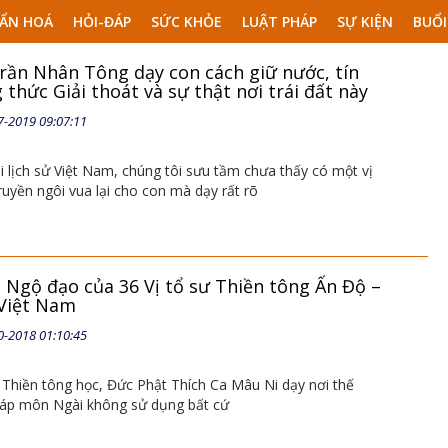
ẨN HOÁ
HỎI-ĐÁP
SỨC KHỎE
LUẬT PHÁP
SỰ KIỆN
BUỔI
Trần Nhân Tông dạy con cách giữ nước, tín
thức Giải thoát và sự thật nơi trái đất này
7-2019 09:07:11
i lịch sử Việt Nam, chúng tôi sưu tầm chưa thấy có một vị
ruyền ngôi vua lại cho con mà dạy rất rõ
à Ngộ đạo của 36 Vị tổ sư Thiền tông Ấn Độ –
Việt Nam
0-2018 01:10:45
Thiền tông học, Đức Phật Thích Ca Mâu Ni dạy nơi thế
pháp môn Ngài không sử dụng bất cứ