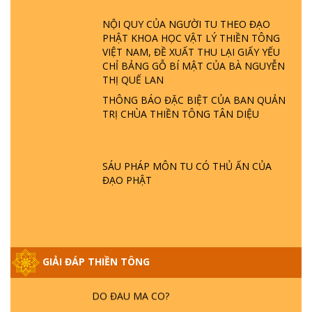
ĐÂU? ĐỊA NGỤC Ở ĐÂU? ĐỨC CHÚA TRỜI
LÀ AI? QUỶ SA TĂNG? | TTTD
NỘI QUY CỦA NGƯỜI TU THEO ĐẠO
PHẬT KHOA HỌC VẬT LÝ THIỀN TÔNG
VIỆT NAM, ĐỀ XUẤT THU LẠI GIẤY YẾU
GIẢI ĐÁP THIỀN TÔNG ĐẶC BIỆT P22 - TẠI
CHỈ BẢNG GỖ BÍ MẬT CỦA BÀ NGUYỄN
SAO TRÁI ĐẤT NHIỀU THIÊN TAI - LŨ LỤT
THỊ QUẾ LAN
- HỎA HOẠN | TTTD
THÔNG BÁO ĐẶC BIỆT CỦA BAN QUẢN
TRỊ CHÙA THIỀN TÔNG TÂN DIỆU
GIẢI ĐÁP THIỀN TÔNG ĐẶC BIỆT P21 - TẠI
SAO ĐỨC PHẬT BƯỚC ĐI 7 BƯỚC TRÊN
HOA SEN ? | TTTD
SÁU PHÁP MÔN TU CÓ THỦ ẤN CỦA
ĐẠO PHẬT
GIẢI ĐÁP VỀ LỄ TIỄN THIỀN TÔNG SƯ
NGỌC LÂM VỀ PHẬT GIỚI
GIẢI ĐÁP THIỀN TÔNG ĐẶC BIỆT PHẦN 20
GIẢI ĐÁP THIỀN TÔNG
- BÁC NGUYỄN NHÂN LÀ AI? PHIỀN NÃO
DO ĐÂU MÀ CÓ?