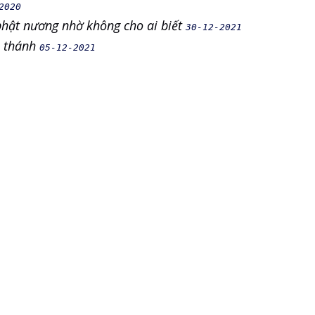
2020
phật nương nhờ không cho ai biết
30-12-2021
a thánh
05-12-2021