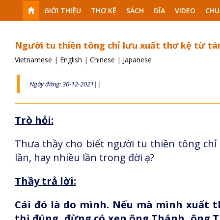
GIỚI THIỆU
THƠ KỆ
SÁCH
ĐĨA
VIDEO
CHU
Người tu thiền tông chỉ lưu xuất thơ kệ từ tá
Vietnamese
|
English
|
Chinese
|
Japanese
Ngày đăng: 30-12-2021||
Trò hỏi:
Thưa thầy cho biết người tu thiền tông chỉ
lần, hay nhiều lần trong đời ạ?
Thầy trả lời:
Cái đó là do mình. Nếu mà mình xuất th
thì đúng, đừng có xen ông Thánh, ông 