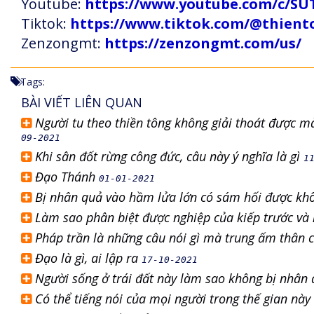
Youtube:
https://www.youtube.com/c
Tiktok:
https://www.tiktok.com/@thien
Zenzongmt:
https://zenzongmt.com/us/
Tags:
BÀI VIẾT LIÊN QUAN
Người tu theo thiền tông không giải thoát được mà
09-2021
Khi sân đốt rừng công đức, câu này ý nghĩa là gì
1
Đạo Thánh
01-01-2021
Bị nhân quả vào hầm lửa lớn có sám hối được k
Làm sao phân biệt được nghiệp của kiếp trước và n
Pháp trần là những câu nói gì mà trung ấm thân 
Đạo là gì, ai lập ra
17-10-2021
Người sống ở trái đất này làm sao không bị nhân
Có thể tiếng nói của mọi người trong thế gian nà