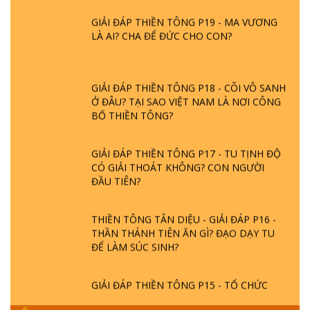
GIẢI ĐÁP THIỀN TÔNG P19 - MA VƯƠNG
LÀ AI? CHA ĐỂ ĐỨC CHO CON?
GIẢI ĐÁP THIỀN TÔNG P18 - CÕI VÔ SANH
Ở ĐÂU? TẠI SAO VIỆT NAM LÀ NƠI CÔNG
BỐ THIỀN TÔNG?
GIẢI ĐÁP THIỀN TÔNG P17 - TU TỊNH ĐỘ
CÓ GIẢI THOÁT KHÔNG? CON NGƯỜI
ĐẦU TIÊN?
THIỀN TÔNG TÂN DIỆU - GIẢI ĐÁP P16 -
THẦN THÁNH TIÊN ĂN GÌ? ĐẠO DẠY TU
ĐỂ LÀM SÚC SINH?
GIẢI ĐÁP THIỀN TÔNG P15 - TỔ CHỨC
LOÀI CÔ HỒN - GIÁO LÝ ĐẠO PHẬT KHI
NÀO XUẤT BẢN