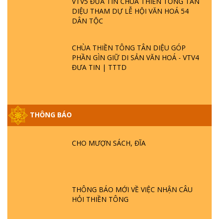
VTV5 ĐƯA TIN CHÙA THIỀN TÔNG TÂN
DIỆU THAM DỰ LỄ HỘI VĂN HOÁ 54
DÂN TỘC
CHÙA THIỀN TÔNG TÂN DIỆU GÓP
PHẦN GÌN GIỮ DI SẢN VĂN HOÁ - VTV4
ĐƯA TIN | TTTD
THÔNG BÁO
GIẢI ĐÁP ĐẶC BIỆT P25 - SUỐT 49 NĂM
PHẬT KHÔNG NÓI? HỘI LONG HOA LÀ
HỘI GÌ? TỬ VÌ ĐẠO
CHO MƯỢN SÁCH, ĐĨA
GIẢI ĐÁP ĐẶC BIỆT P24 - TÁNH PHẬT
ĐƯỢC HÌNH THÀNH NHƯ THẾ NÀO?
PHẬT GIỚI CÓ THỜI GIAN KHÔNG? |
THÔNG BÁO MỚI VỀ VIỆC NHẬN CÂU
TTTD
HỎI THIỀN TÔNG
GIẢI ĐÁP ĐẶC BIỆT P23 - THIÊN ĐÀNG Ở