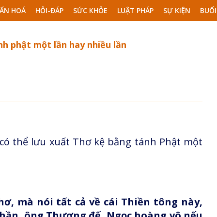
ẨN HOÁ
HỎI-ĐÁP
SỨC KHỎE
LUẬT PHÁP
SỰ KIỆN
BUỔI
nh phật một lần hay nhiều lần
 có thể lưu xuất Thơ kệ bằng tánh Phật một
ơ, mà nói tất cả về cái Thiền tông này,
Thần, ông Thượng đế, Ngọc hoàng vô nếu