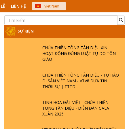
 LỄ
LIÊN HỆ
Việt Nam
中文
English
Japanese
SỰ KIỆN
CHÙA THIỀN TÔNG TÂN DIỆU XIN
HOẠT ĐỘNG ĐÚNG LUẬT TỰ DO TÔN
GIÁO
CHÙA THIỀN TÔNG TÂN DIỆU - TỰ HÀO
DI SẢN VIỆT NAM - VTV8 ĐƯA TIN
THỜII SỰ | TTTD
TINH HOA ĐẤT VIỆT - CHÙA THIỀN
TÔNG TÂN DIỆU - DIỄN ĐÀN GALA
XUÂN 2025