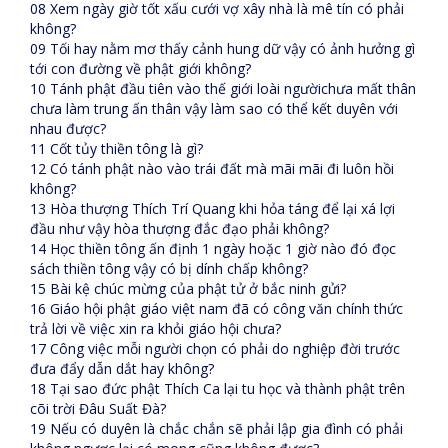
08 Xem ngày giờ tốt xấu cưới vợ xây nhà là mê tín có phải
không?
09 Tối hay nằm mơ thấy cảnh hung dữ vậy có ảnh hưởng gì
tới con đường về phật giới không?
10 Tánh phật đầu tiên vào thế giới loài ngườichưa mất thân
chưa làm trung ấn thân vậy làm sao có thể kết duyên với
nhau được?
11 Cốt tủy thiền tông là gì?
12 Có tánh phật nào vào trái đất mà mãi mãi đi luôn hồi
không?
13 Hòa thượng Thích Trí Quang khi hỏa táng để lại xá lợi
đầu như vậy hòa thượng đắc đạo phải không?
14 Học thiền tông ấn định 1 ngày hoặc 1 giờ nào đó đọc
sách thiền tông vậy có bị dính chấp không?
15 Bài kệ chúc mừng của phật tử ở bắc ninh gửi?
16 Giáo hội phật giáo việt nam đã có công văn chính thức
trả lời về việc xin ra khỏi giáo hội chưa?
17 Công việc mỗi người chọn có phải do nghiệp đời trước
đưa đẩy dẫn dắt hay không?
18 Tại sao đức phật Thích Ca lại tu học và thành phật trên
cõi trời Đâu Suất Đà?
19 Nếu có duyên là chắc chắn sẽ phải lập gia đình có phải