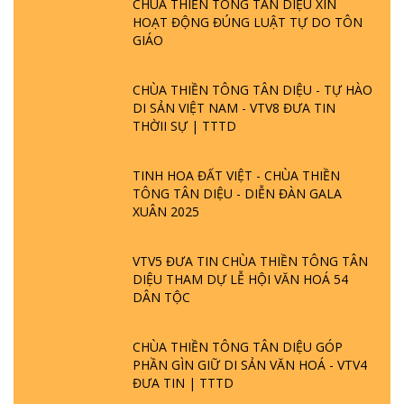
CHÙA THIỀN TÔNG TÂN DIỆU XIN
HOẠT ĐỘNG ĐÚNG LUẬT TỰ DO TÔN
GIÁO
CHÙA THIỀN TÔNG TÂN DIỆU - TỰ HÀO
DI SẢN VIỆT NAM - VTV8 ĐƯA TIN
THỜII SỰ | TTTD
TINH HOA ĐẤT VIỆT - CHÙA THIỀN
TÔNG TÂN DIỆU - DIỄN ĐÀN GALA
XUÂN 2025
VTV5 ĐƯA TIN CHÙA THIỀN TÔNG TÂN
DIỆU THAM DỰ LỄ HỘI VĂN HOÁ 54
DÂN TỘC
CHÙA THIỀN TÔNG TÂN DIỆU GÓP
PHẦN GÌN GIỮ DI SẢN VĂN HOÁ - VTV4
ĐƯA TIN | TTTD