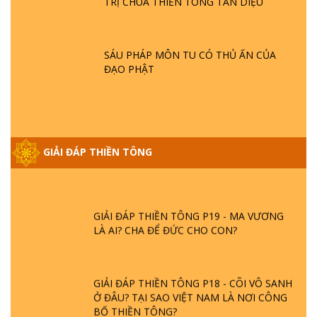
TRỊ CHÙA THIỀN TÔNG TÂN DIỆU
GIẢI ĐÁP THIỀN TÔNG ĐẶC BIỆT P21 - TẠI
SAO ĐỨC PHẬT BƯỚC ĐI 7 BƯỚC TRÊN
HOA SEN ? | TTTD
SÁU PHÁP MÔN TU CÓ THỦ ẤN CỦA
ĐẠO PHẬT
GIẢI ĐÁP VỀ LỄ TIỄN THIỀN TÔNG SƯ
NGỌC LÂM VỀ PHẬT GIỚI
GIẢI ĐÁP THIỀN TÔNG ĐẶC BIỆT PHẦN 20
GIẢI ĐÁP THIỀN TÔNG
- BÁC NGUYỄN NHÂN LÀ AI? PHIỀN NÃO
DO ĐÂU MÀ CÓ?
GIẢI ĐÁP THIỀN TÔNG P19 - MA VƯƠNG
LÀ AI? CHA ĐỂ ĐỨC CHO CON?
GIẢI ĐÁP THIỀN TÔNG P18 - CÕI VÔ SANH
Ở ĐÂU? TẠI SAO VIỆT NAM LÀ NƠI CÔNG
BỐ THIỀN TÔNG?