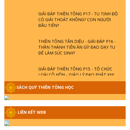
GIẢI ĐÁP THIỀN TÔNG P17 - TU TỊNH ĐỘ
CÓ GIẢI THOÁT KHÔNG? CON NGƯỜI
ĐẦU TIÊN?
THIỀN TÔNG TÂN DIỆU - GIẢI ĐÁP P16 -
THẦN THÁNH TIÊN ĂN GÌ? ĐẠO DẠY TU
ĐỂ LÀM SÚC SINH?
GIẢI ĐÁP THIỀN TÔNG P15 - TỔ CHỨC
LOÀI CÔ HỒN - GIÁO LÝ ĐẠO PHẬT KHI
NÀO XUẤT BẢN
SÁCH QUÝ THIỀN TÔNG HỌC
GIẢI ĐÁP THIỀN TÔNG ĐẶC BIỆT - P14 -
NGUỒN GỐC ÂM LỊCH DƯƠNG LỊCH -
TẦNG BÌNH LƯU LỚN ĐẾN ĐÂU
LIÊN KẾT WEB
GIẢI ĐÁP THIỀN TÔNG ĐẶC BIỆT - P13 -
CON NGƯỜI TU THÀNH PHẬT ĐƯỢC