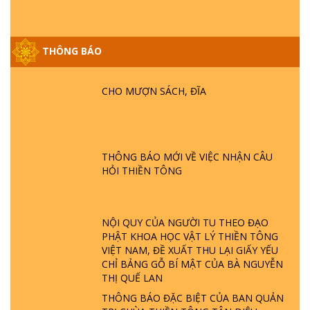
THÔNG BÁO
GIẢI ĐÁP ĐẶC BIỆT P25 - SUỐT 49 NĂM
PHẬT KHÔNG NÓI? HỘI LONG HOA LÀ
HỘI GÌ? TỬ VÌ ĐẠO
CHO MƯỢN SÁCH, ĐĨA
GIẢI ĐÁP ĐẶC BIỆT P24 - TÁNH PHẬT
ĐƯỢC HÌNH THÀNH NHƯ THẾ NÀO?
PHẬT GIỚI CÓ THỜI GIAN KHÔNG? |
THÔNG BÁO MỚI VỀ VIỆC NHẬN CÂU
TTTD
HỎI THIỀN TÔNG
GIẢI ĐÁP ĐẶC BIỆT P23 - THIÊN ĐÀNG Ở
ĐÂU? ĐỊA NGỤC Ở ĐÂU? ĐỨC CHÚA TRỜI
LÀ AI? QUỶ SA TĂNG? | TTTD
NỘI QUY CỦA NGƯỜI TU THEO ĐẠO
PHẬT KHOA HỌC VẬT LÝ THIỀN TÔNG
GIẢI ĐÁP THIỀN TÔNG ĐẶC BIỆT P22 - TẠI
VIỆT NAM, ĐỀ XUẤT THU LẠI GIẤY YẾU
SAO TRÁI ĐẤT NHIỀU THIÊN TAI - LŨ LỤT
CHỈ BẢNG GỖ BÍ MẬT CỦA BÀ NGUYỄN
- HỎA HOẠN | TTTD
THỊ QUẾ LAN
THÔNG BÁO ĐẶC BIỆT CỦA BAN QUẢN