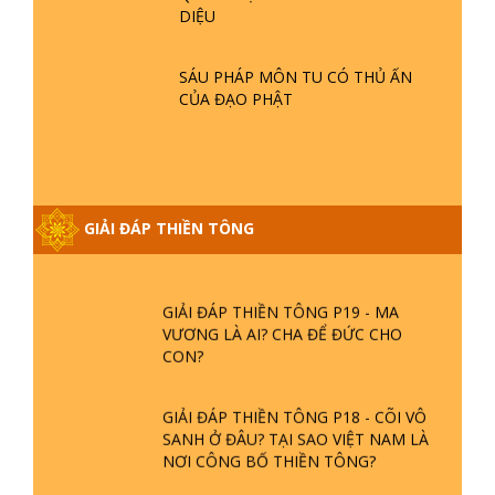
- TẠI SAO ĐỨC PHẬT BƯỚC ĐI 7
DIỆU
BƯỚC TRÊN HOA SEN ? | TTTD
SÁU PHÁP MÔN TU CÓ THỦ ẤN
GIẢI ĐÁP VỀ LỄ TIỄN THIỀN TÔNG SƯ
CỦA ĐẠO PHẬT
NGỌC LÂM VỀ PHẬT GIỚI
GIẢI ĐÁP THIỀN TÔNG ĐẶC BIỆT
PHẦN 20 - BÁC NGUYỄN NHÂN LÀ AI?
GIẢI ĐÁP THIỀN TÔNG
PHIỀN NÃO DO ĐÂU MÀ CÓ?
GIẢI ĐÁP THIỀN TÔNG P19 - MA
VƯƠNG LÀ AI? CHA ĐỂ ĐỨC CHO
CON?
GIẢI ĐÁP THIỀN TÔNG P18 - CÕI VÔ
SANH Ở ĐÂU? TẠI SAO VIỆT NAM LÀ
NƠI CÔNG BỐ THIỀN TÔNG?