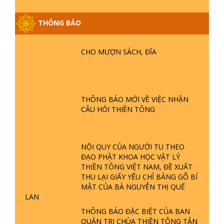
THÔNG BÁO
GIẢI ĐÁP ĐẶC BIỆT P25 - SUỐT 49
NĂM PHẬT KHÔNG NÓI? HỘI LONG
HOA LÀ HỘI GÌ? TỬ VÌ ĐẠO
CHO MƯỢN SÁCH, ĐĨA
GIẢI ĐÁP ĐẶC BIỆT P24 - TÁNH PHẬT
ĐƯỢC HÌNH THÀNH NHƯ THẾ NÀO?
PHẬT GIỚI CÓ THỜI GIAN KHÔNG? |
THÔNG BÁO MỚI VỀ VIỆC NHẬN
TTTD
CÂU HỎI THIỀN TÔNG
GIẢI ĐÁP ĐẶC BIỆT P23 - THIÊN
ĐÀNG Ở ĐÂU? ĐỊA NGỤC Ở ĐÂU?
ĐỨC CHÚA TRỜI LÀ AI? QUỶ SA
NỘI QUY CỦA NGƯỜI TU THEO
TĂNG? | TTTD
ĐẠO PHẬT KHOA HỌC VẬT LÝ
THIỀN TÔNG VIỆT NAM, ĐỀ XUẤT
GIẢI ĐÁP THIỀN TÔNG ĐẶC BIỆT P22
THU LẠI GIẤY YẾU CHỈ BẢNG GỖ BÍ
- TẠI SAO TRÁI ĐẤT NHIỀU THIÊN TAI
MẬT CỦA BÀ NGUYỄN THỊ QUẾ
- LŨ LỤT - HỎA HOẠN | TTTD
LAN
THÔNG BÁO ĐẶC BIỆT CỦA BAN
GIẢI ĐÁP THIỀN TÔNG ĐẶC BIỆT P21
QUẢN TRỊ CHÙA THIỀN TÔNG TÂN