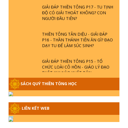
GIẢI ĐÁP THIỀN TÔNG P17 - TU TỊNH
ĐỘ CÓ GIẢI THOÁT KHÔNG? CON
NGƯỜI ĐẦU TIÊN?
THIỀN TÔNG TÂN DIỆU - GIẢI ĐÁP
P16 - THẦN THÁNH TIÊN ĂN GÌ? ĐẠO
DẠY TU ĐỂ LÀM SÚC SINH?
GIẢI ĐÁP THIỀN TÔNG P15 - TỔ
CHỨC LOÀI CÔ HỒN - GIÁO LÝ ĐẠO
PHẬT KHI NÀO XUẤT BẢN
SÁCH QUÝ THIỀN TÔNG HỌC
GIẢI ĐÁP THIỀN TÔNG ĐẶC BIỆT -
P14 - NGUỒN GỐC ÂM LỊCH DƯƠNG
LỊCH - TẦNG BÌNH LƯU LỚN ĐẾN
ĐÂU
LIÊN KẾT WEB
GIẢI ĐÁP THIỀN TÔNG ĐẶC BIỆT -
P13 - CON NGƯỜI TU THÀNH PHẬT
ĐƯỢC KHÔNG? XÁ LỢI PHẬT THẬT -