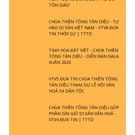
TÔN GIÁO
CHÙA THIỀN TÔNG TÂN DIỆU - TỰ
HÀO DI SẢN VIỆT NAM - VTV8 ĐƯA
TIN THỜII SỰ | TTTD
TINH HOA ĐẤT VIỆT - CHÙA THIỀN
TÔNG TÂN DIỆU - DIỄN ĐÀN GALA
XUÂN 2025
VTV5 ĐƯA TIN CHÙA THIỀN TÔNG
TÂN DIỆU THAM DỰ LỄ HỘI VĂN
HOÁ 54 DÂN TỘC
CHÙA THIỀN TÔNG TÂN DIỆU GÓP
PHẦN GÌN GIỮ DI SẢN VĂN HOÁ -
VTV4 ĐƯA TIN | TTTD