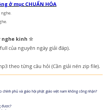
 Tông ở mục CHUẨN HÓA
 nghe.
ghe.
y nghe kinh
☆
e full của nguyên ngày giải đáp)
.
p3 theo từng câu hỏi (Cần giải nén zip file).
o chính phủ và giáo hội phật giáo việt nam không công nhận?
g được?