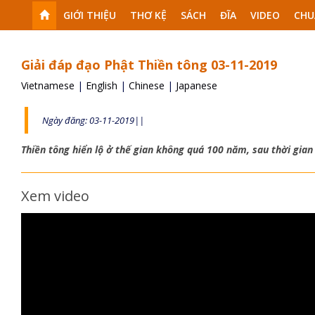
GIỚI THIỆU
THƠ KỆ
SÁCH
ĐĨA
VIDEO
CHU
Giải đáp đạo Phật Thiền tông 03-11-2019
Vietnamese
|
English
|
Chinese
|
Japanese
Ngày đăng: 03-11-2019||
Thiền tông hiển lộ ở thế gian không quá 100 năm, sau thời gian
Xem video