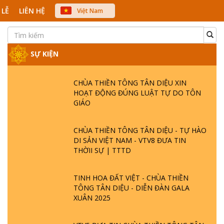
 LỄ
LIÊN HỆ
Việt Nam
中文
English
Japanese
SỰ KIỆN
CHÙA THIỀN TÔNG TÂN DIỆU XIN
HOẠT ĐỘNG ĐÚNG LUẬT TỰ DO TÔN
GIÁO
CHÙA THIỀN TÔNG TÂN DIỆU - TỰ HÀO
DI SẢN VIỆT NAM - VTV8 ĐƯA TIN
THỜII SỰ | TTTD
TINH HOA ĐẤT VIỆT - CHÙA THIỀN
TÔNG TÂN DIỆU - DIỄN ĐÀN GALA
XUÂN 2025