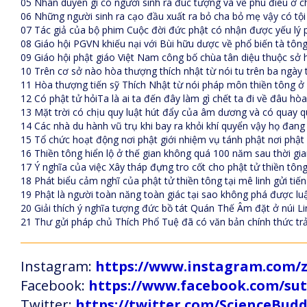
05 Nhân duyên gì có người sinh ra đúc tượng và vẽ phù điêu ở c
06 Những người sinh ra cạo đầu xuất ra bỏ cha bỏ mẹ vậy có tội
07 Tác giả của bộ phim Cuộc đời đức phật có nhận được yếu lý
08 Giáo hội PGVN khiếu nại với Bùi hữu dược về phổ biến tà tông
09 Giáo hội phật giáo Việt Nam công bố chùa tân diệu thuộc s
10 Trên cơ sở nào hòa thượng thích nhật từ nói tu trên ba ngày t
11 Hòa thượng tiến sỹ Thích Nhật từ nói pháp môn thiền tông ở c
12 Có phật tử hỏiTa là ai ta đến đây làm gì chết ta đi về đâu hò
13 Mặt trời có chịu quy luật hút đẩy của âm dương và có quay 
14 Các nhà du hành vũ trụ khi bay ra khỏi khí quyển vậy họ đang
15 Tổ chức hoạt động nơi phật giới nhiệm vụ tánh phật nơi phật 
16 Thiền tông hiển lộ ở thế gian không quá 100 năm sau thời gi
17 Ý nghĩa của việc Xây tháp đựng tro cốt cho phật tử thiền tôn
18 Phát biểu cảm nghĩ của phật tử thiền tông tại mê linh gửi tiế
19 Phật là người toàn năng toàn giác tại sao không phá được luậ
20 Giải thích ý nghĩa tượng đức bồ tát Quán Thế Âm đặt ở núi L
21 Thư gửi pháp chủ Thích Phổ Tuệ đã có văn bản chính thức trả
Instagram:
https://www.instagram.com
Facebook:
https://www.facebook.com/s
Twitter:
https://twitter.com/ScienceBud