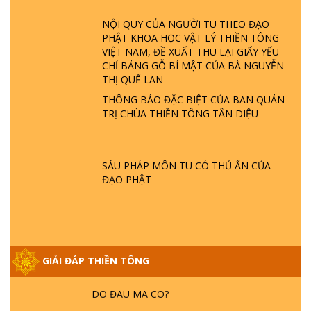
ĐÂU? ĐỊA NGỤC Ở ĐÂU? ĐỨC CHÚA TRỜI
LÀ AI? QUỶ SA TĂNG? | TTTD
NỘI QUY CỦA NGƯỜI TU THEO ĐẠO
PHẬT KHOA HỌC VẬT LÝ THIỀN TÔNG
VIỆT NAM, ĐỀ XUẤT THU LẠI GIẤY YẾU
GIẢI ĐÁP THIỀN TÔNG ĐẶC BIỆT P22 - TẠI
CHỈ BẢNG GỖ BÍ MẬT CỦA BÀ NGUYỄN
SAO TRÁI ĐẤT NHIỀU THIÊN TAI - LŨ LỤT
THỊ QUẾ LAN
- HỎA HOẠN | TTTD
THÔNG BÁO ĐẶC BIỆT CỦA BAN QUẢN
TRỊ CHÙA THIỀN TÔNG TÂN DIỆU
GIẢI ĐÁP THIỀN TÔNG ĐẶC BIỆT P21 - TẠI
SAO ĐỨC PHẬT BƯỚC ĐI 7 BƯỚC TRÊN
HOA SEN ? | TTTD
SÁU PHÁP MÔN TU CÓ THỦ ẤN CỦA
ĐẠO PHẬT
GIẢI ĐÁP VỀ LỄ TIỄN THIỀN TÔNG SƯ
NGỌC LÂM VỀ PHẬT GIỚI
GIẢI ĐÁP THIỀN TÔNG ĐẶC BIỆT PHẦN 20
GIẢI ĐÁP THIỀN TÔNG
- BÁC NGUYỄN NHÂN LÀ AI? PHIỀN NÃO
DO ĐÂU MÀ CÓ?