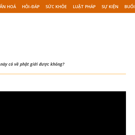
ẨN HOÁ
HỎI-ĐÁP
SỨC KHỎE
LUẬT PHÁP
SỰ KIỆN
BUỔI
 này có về phật giới được không?