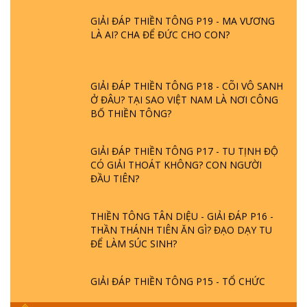
GIẢI ĐÁP THIỀN TÔNG P19 - MA VƯƠNG
LÀ AI? CHA ĐỂ ĐỨC CHO CON?
GIẢI ĐÁP THIỀN TÔNG P18 - CÕI VÔ SANH
Ở ĐÂU? TẠI SAO VIỆT NAM LÀ NƠI CÔNG
BỐ THIỀN TÔNG?
GIẢI ĐÁP THIỀN TÔNG P17 - TU TỊNH ĐỘ
CÓ GIẢI THOÁT KHÔNG? CON NGƯỜI
ĐẦU TIÊN?
THIỀN TÔNG TÂN DIỆU - GIẢI ĐÁP P16 -
THẦN THÁNH TIÊN ĂN GÌ? ĐẠO DẠY TU
ĐỂ LÀM SÚC SINH?
GIẢI ĐÁP THIỀN TÔNG P15 - TỔ CHỨC
LOÀI CÔ HỒN - GIÁO LÝ ĐẠO PHẬT KHI
NÀO XUẤT BẢN