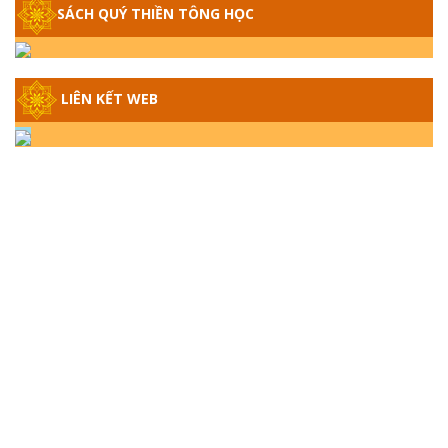
SÁCH QUÝ THIỀN TÔNG HỌC
GIẢI ĐÁP THIỀN TÔNG ĐẶC BIỆT - P14 -
NGUỒN GỐC ÂM LỊCH DƯƠNG LỊCH -
TẦNG BÌNH LƯU LỚN ĐẾN ĐÂU
LIÊN KẾT WEB
GIẢI ĐÁP THIỀN TÔNG ĐẶC BIỆT - P13 -
CON NGƯỜI TU THÀNH PHẬT ĐƯỢC
KHÔNG? XÁ LỢI PHẬT THẬT - GIẢ | TTTD
GIẢI ĐÁP THIỀN TÔNG ĐẶC BIỆT - P12 -
SỰ THẬT VỀ ĐẠI HỒNG THỦY? TRỜI ĐÁNH
THÁNH ĐÂM THẦN VẶN HỌNG?
GIẢI ĐÁP ĐẶC BIỆT 2024 - P11
GIẢI ĐÁP ĐẶC BIỆT 2024 – P10 – NGỒI
THIỀN BỊ CÔ HỒN NHẬP? TRƯỚC KHI TẮT