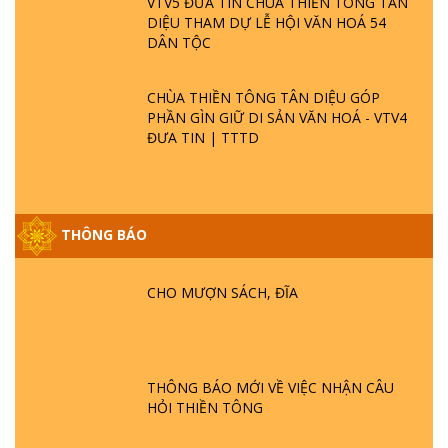
VTV5 ĐƯA TIN CHÙA THIỀN TÔNG TÂN
DIỆU THAM DỰ LỄ HỘI VĂN HOÁ 54
DÂN TỘC
CHÙA THIỀN TÔNG TÂN DIỆU GÓP
PHẦN GÌN GIỮ DI SẢN VĂN HOÁ - VTV4
ĐƯA TIN | TTTD
THÔNG BÁO
GIẢI ĐÁP ĐẶC BIỆT P25 - SUỐT 49 NĂM
PHẬT KHÔNG NÓI? HỘI LONG HOA LÀ
HỘI GÌ? TỬ VÌ ĐẠO
CHO MƯỢN SÁCH, ĐĨA
GIẢI ĐÁP ĐẶC BIỆT P24 - TÁNH PHẬT
ĐƯỢC HÌNH THÀNH NHƯ THẾ NÀO?
PHẬT GIỚI CÓ THỜI GIAN KHÔNG? |
THÔNG BÁO MỚI VỀ VIỆC NHẬN CÂU
TTTD
HỎI THIỀN TÔNG
GIẢI ĐÁP ĐẶC BIỆT P23 - THIÊN ĐÀNG Ở