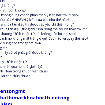
hùa?
 gì không?
 phật ngôn không?
 không đúng chánh pháp theo ý kiến bác trả lời sao?
ở hữu của GHPGVN ý kiến của bác như thế nào?
ại chùa tân diệu thì được cấp yếu chỉ thiền tông?
hùa tân diệu giống như sơn đông mãi võ xin thầy trả lời?
a thượng Thích Nhật Từ nói không nên hỏi, tại sao?
quanh nó không mặt trăng ở quỹ đạo nào và quay thế nào?
 ở vùng nào trong tam giới?
giới?
an này có về phật giới được không?
g?
n sỹ Thích Nhật Từ?
t nhân quả nơi thế giới này?
inh Thứu trong khuôn viên chùa?
 lời cho chùa chưa?
/zenzongmt
uthatbimatkhoahocthientong
dhism