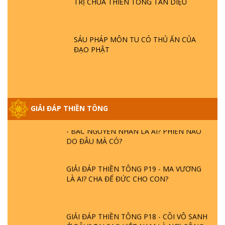
TRỊ CHÙA THIỀN TÔNG TÂN DIỆU
GIẢI ĐÁP THIỀN TÔNG ĐẶC BIỆT P21 - TẠI
SAO ĐỨC PHẬT BƯỚC ĐI 7 BƯỚC TRÊN
SÁU PHÁP MÔN TU CÓ THỦ ẤN CỦA
HOA SEN ? | TTTD
ĐẠO PHẬT
GIẢI ĐÁP VỀ LỄ TIỄN THIỀN TÔNG SƯ
NGỌC LÂM VỀ PHẬT GIỚI
GIẢI ĐÁP THIỀN TÔNG
GIẢI ĐÁP THIỀN TÔNG ĐẶC BIỆT PHẦN 20
- BÁC NGUYỄN NHÂN LÀ AI? PHIỀN NÃO
DO ĐÂU MÀ CÓ?
GIẢI ĐÁP THIỀN TÔNG P19 - MA VƯƠNG
LÀ AI? CHA ĐỂ ĐỨC CHO CON?
GIẢI ĐÁP THIỀN TÔNG P18 - CÕI VÔ SANH
Ở ĐÂU? TẠI SAO VIỆT NAM LÀ NƠI CÔNG