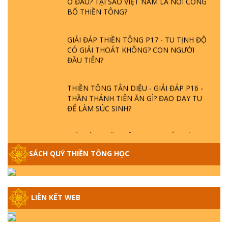
BỐ THIỀN TÔNG?
GIẢI ĐÁP THIỀN TÔNG P17 - TU TỊNH ĐỘ
CÓ GIẢI THOÁT KHÔNG? CON NGƯỜI
ĐẦU TIÊN?
THIỀN TÔNG TÂN DIỆU - GIẢI ĐÁP P16 -
THẦN THÁNH TIÊN ĂN GÌ? ĐẠO DẠY TU
ĐỂ LÀM SÚC SINH?
GIẢI ĐÁP THIỀN TÔNG P15 - TỔ CHỨC
LOÀI CÔ HỒN - GIÁO LÝ ĐẠO PHẬT KHI
NÀO XUẤT BẢN
SÁCH QUÝ THIỀN TÔNG HỌC
GIẢI ĐÁP THIỀN TÔNG ĐẶC BIỆT - P14 -
NGUỒN GỐC ÂM LỊCH DƯƠNG LỊCH -
LIÊN KẾT WEB
TẦNG BÌNH LƯU LỚN ĐẾN ĐÂU