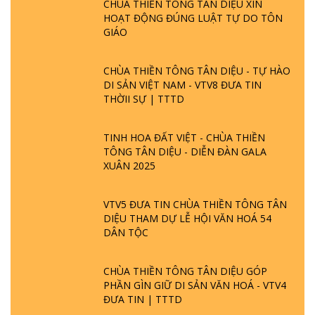
CHÙA THIỀN TÔNG TÂN DIỆU XIN
HOẠT ĐỘNG ĐÚNG LUẬT TỰ DO TÔN
GIÁO
CHÙA THIỀN TÔNG TÂN DIỆU - TỰ HÀO
DI SẢN VIỆT NAM - VTV8 ĐƯA TIN
THỜII SỰ | TTTD
TINH HOA ĐẤT VIỆT - CHÙA THIỀN
TÔNG TÂN DIỆU - DIỄN ĐÀN GALA
XUÂN 2025
VTV5 ĐƯA TIN CHÙA THIỀN TÔNG TÂN
DIỆU THAM DỰ LỄ HỘI VĂN HOÁ 54
DÂN TỘC
CHÙA THIỀN TÔNG TÂN DIỆU GÓP
PHẦN GÌN GIỮ DI SẢN VĂN HOÁ - VTV4
ĐƯA TIN | TTTD