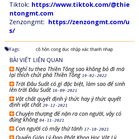
Tiktok:
https://www.tiktok.com/@thie
ntongmt.com
Zenzongmt:
https://zenzongmt.com/u
s/
Tags:
cô hồn
cong duc
nhập xác
thanh nhap
BÀI VIẾT LIÊN QUAN
Nghỉ tu theo Thiền Tông sao không bỏ đi mà
lại thích chửi phá Thiền Tông
19-02-2022
Trời Đâu Suất có gì đặc biệt, làm sao để sinh
lên trời Đâu Suất
16-09-2021
Vật chất quyết định ý thức hay ý thức quyết
định vật chất
29-12-2021
Chuyện thượng đế nặn ra con người, vậy có
đúng không
04-11-2021
Con người có mấy thứ tánh
17-10-2021
Quyển Giáo Lý Đạo Phật Khoa Học Vật Lý