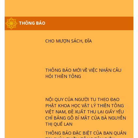
THÔNG BÁO
GIẢI ĐÁP ĐẶC BIỆT P25 - SUỐT 49 NĂM
PHẬT KHÔNG NÓI? HỘI LONG HOA LÀ
CHO MƯỢN SÁCH, ĐĨA
HỘI GÌ? TỬ VÌ ĐẠO
GIẢI ĐÁP ĐẶC BIỆT P24 - TÁNH PHẬT
ĐƯỢC HÌNH THÀNH NHƯ THẾ NÀO?
THÔNG BÁO MỚI VỀ VIỆC NHẬN CÂU
PHẬT GIỚI CÓ THỜI GIAN KHÔNG? |
HỎI THIỀN TÔNG
TTTD
GIẢI ĐÁP ĐẶC BIỆT P23 - THIÊN ĐÀNG Ở
ĐÂU? ĐỊA NGỤC Ở ĐÂU? ĐỨC CHÚA TRỜI
NỘI QUY CỦA NGƯỜI TU THEO ĐẠO
LÀ AI? QUỶ SA TĂNG? | TTTD
PHẬT KHOA HỌC VẬT LÝ THIỀN TÔNG
VIỆT NAM, ĐỀ XUẤT THU LẠI GIẤY YẾU
CHỈ BẢNG GỖ BÍ MẬT CỦA BÀ NGUYỄN
GIẢI ĐÁP THIỀN TÔNG ĐẶC BIỆT P22 - TẠI
THỊ QUẾ LAN
SAO TRÁI ĐẤT NHIỀU THIÊN TAI - LŨ LỤT
THÔNG BÁO ĐẶC BIỆT CỦA BAN QUẢN
- HỎA HOẠN | TTTD