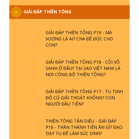
PHẦN 20 - BÁC NGUYỄN NHÂN LÀ AI?
GIẢI ĐÁP THIỀN TÔNG
PHIỀN NÃO DO ĐÂU MÀ CÓ?
GIẢI ĐÁP THIỀN TÔNG P19 - MA
VƯƠNG LÀ AI? CHA ĐỂ ĐỨC CHO
CON?
GIẢI ĐÁP THIỀN TÔNG P18 - CÕI VÔ
SANH Ở ĐÂU? TẠI SAO VIỆT NAM LÀ
NƠI CÔNG BỐ THIỀN TÔNG?
GIẢI ĐÁP THIỀN TÔNG P17 - TU TỊNH
ĐỘ CÓ GIẢI THOÁT KHÔNG? CON
NGƯỜI ĐẦU TIÊN?
THIỀN TÔNG TÂN DIỆU - GIẢI ĐÁP
P16 - THẦN THÁNH TIÊN ĂN GÌ? ĐẠO
DẠY TU ĐỂ LÀM SÚC SINH?