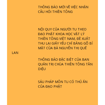
PHẬT GIỚI CÓ THỜI GIAN KHÔNG? |
THÔNG BÁO MỚI VỀ VIỆC NHẬN
TTTD
CÂU HỎI THIỀN TÔNG
GIẢI ĐÁP ĐẶC BIỆT P23 - THIÊN
ĐÀNG Ở ĐÂU? ĐỊA NGỤC Ở ĐÂU?
ĐỨC CHÚA TRỜI LÀ AI? QUỶ SA
NỘI QUY CỦA NGƯỜI TU THEO
TĂNG? | TTTD
ĐẠO PHẬT KHOA HỌC VẬT LÝ
GIẢI ĐÁP THIỀN TÔNG ĐẶC BIỆT P22
THIỀN TÔNG VIỆT NAM, ĐỀ XUẤT
- TẠI SAO TRÁI ĐẤT NHIỀU THIÊN TAI
THU LẠI GIẤY YẾU CHỈ BẢNG GỖ BÍ
- LŨ LỤT - HỎA HOẠN | TTTD
MẬT CỦA BÀ NGUYỄN THỊ QUẾ
LAN
THÔNG BÁO ĐẶC BIỆT CỦA BAN
GIẢI ĐÁP THIỀN TÔNG ĐẶC BIỆT P21
QUẢN TRỊ CHÙA THIỀN TÔNG TÂN
- TẠI SAO ĐỨC PHẬT BƯỚC ĐI 7
DIỆU
BƯỚC TRÊN HOA SEN ? | TTTD
SÁU PHÁP MÔN TU CÓ THỦ ẤN
GIẢI ĐÁP VỀ LỄ TIỄN THIỀN TÔNG SƯ
CỦA ĐẠO PHẬT
NGỌC LÂM VỀ PHẬT GIỚI
GIẢI ĐÁP THIỀN TÔNG ĐẶC BIỆT