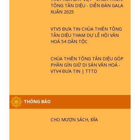
TÔNG TÂN DIỆU - DIỄN ĐÀN GALA
XUÂN 2025
VTV5 ĐƯA TIN CHÙA THIỀN TÔNG
TÂN DIỆU THAM DỰ LỄ HỘI VĂN
HOÁ 54 DÂN TỘC
CHÙA THIỀN TÔNG TÂN DIỆU GÓP
PHẦN GÌN GIỮ DI SẢN VĂN HOÁ -
VTV4 ĐƯA TIN | TTTD
THÔNG BÁO
GIẢI ĐÁP ĐẶC BIỆT P25 - SUỐT 49
NĂM PHẬT KHÔNG NÓI? HỘI LONG
HOA LÀ HỘI GÌ? TỬ VÌ ĐẠO
CHO MƯỢN SÁCH, ĐĨA
GIẢI ĐÁP ĐẶC BIỆT P24 - TÁNH PHẬT
ĐƯỢC HÌNH THÀNH NHƯ THẾ NÀO?