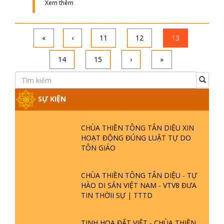
Xem thêm
«
‹
11
12
13
14
15
›
»
SỰ KIỆN
CHÙA THIỀN TÔNG TÂN DIỆU XIN
HOẠT ĐỘNG ĐÚNG LUẬT TỰ DO
TÔN GIÁO
CHÙA THIỀN TÔNG TÂN DIỆU - TỰ
HÀO DI SẢN VIỆT NAM - VTV8 ĐƯA
TIN THỜII SỰ | TTTD
TINH HOA ĐẤT VIỆT - CHÙA THIỀN