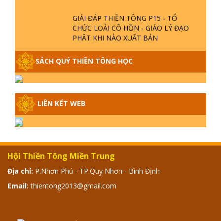
GIẢI ĐÁP THIỀN TÔNG P15 - TỔ
CHỨC LOÀI CÔ HỒN - GIÁO LÝ ĐẠO
PHẬT KHI NÀO XUẤT BẢN
GIẢI ĐÁP THIỀN TÔNG ĐẶC BIỆT -
SÁCH QUÝ THIỀN TÔNG HỌC
P14 - NGUỒN GỐC ÂM LỊCH DƯƠNG
LỊCH - TẦNG BÌNH LƯU LỚN ĐẾN
ĐÂU
LIÊN KẾT WEB
GIẢI ĐÁP THIỀN TÔNG ĐẶC BIỆT -
P13 - CON NGƯỜI TU THÀNH PHẬT
ĐƯỢC KHÔNG? XÁ LỢI PHẬT THẬT -
GIẢ | TTTD
GIẢI ĐÁP THIỀN TÔNG ĐẶC BIỆT -
Hội Thiền Tông Miền Trung
P12 - SỰ THẬT VỀ ĐẠI HỒNG THỦY?
Địa chỉ:
P.Nhơn Phú - TP.Quy Nhơn - Bình Định
TRỜI ĐÁNH THÁNH ĐÂM THẦN VẶN
HỌNG?
Email:
thientong2013@gmail.com
GIẢI ĐÁP ĐẶC BIỆT 2024 - P11