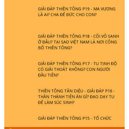
GIẢI ĐÁP THIỀN TÔNG P19 - MA VƯƠNG
LÀ AI? CHA ĐỂ ĐỨC CHO CON?
GIẢI ĐÁP THIỀN TÔNG P18 - CÕI VÔ SANH
Ở ĐÂU? TẠI SAO VIỆT NAM LÀ NƠI CÔNG
BỐ THIỀN TÔNG?
GIẢI ĐÁP THIỀN TÔNG P17 - TU TỊNH ĐỘ
CÓ GIẢI THOÁT KHÔNG? CON NGƯỜI
ĐẦU TIÊN?
THIỀN TÔNG TÂN DIỆU - GIẢI ĐÁP P16 -
THẦN THÁNH TIÊN ĂN GÌ? ĐẠO DẠY TU
ĐỂ LÀM SÚC SINH?
GIẢI ĐÁP THIỀN TÔNG P15 - TỔ CHỨC
LOÀI CÔ HỒN - GIÁO LÝ ĐẠO PHẬT KHI
NÀO XUẤT BẢN