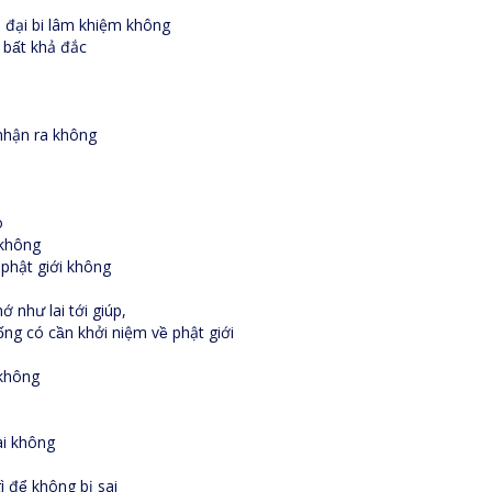
hú đại bi lâm khiệm không
bất khả đắc
 nhận ra không
o
i không
 phật giới không
 như lai tới giúp,
có cần khởi niệm về phật giới
c không
ai không
gì để không bị sai