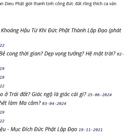
an Dieu
Phật giới
thanh tịnh
công đức
đất rồng
thích ca văn
n Khoáng Hậu Từ Khi Đức Phật Thành Lập Đạo (phát
22
 Bẻ cong thời gian? Dẹp vọng tưởng? Hệ mặt trời?
02-
19
19
22
o ở Trái đất? Giác ngộ là giác cái gì?
25-06-2024
 chết làm Ma câm?
03-04-2024
19
22
iệu - Mục Đích Đức Phật Lập Đạo
19-11-2021