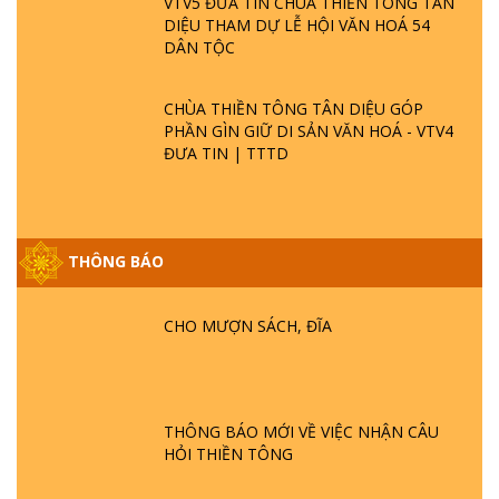
VTV5 ĐƯA TIN CHÙA THIỀN TÔNG TÂN
DIỆU THAM DỰ LỄ HỘI VĂN HOÁ 54
DÂN TỘC
CHÙA THIỀN TÔNG TÂN DIỆU GÓP
PHẦN GÌN GIỮ DI SẢN VĂN HOÁ - VTV4
ĐƯA TIN | TTTD
THÔNG BÁO
GIẢI ĐÁP ĐẶC BIỆT P25 - SUỐT 49 NĂM
PHẬT KHÔNG NÓI? HỘI LONG HOA LÀ
HỘI GÌ? TỬ VÌ ĐẠO
CHO MƯỢN SÁCH, ĐĨA
GIẢI ĐÁP ĐẶC BIỆT P24 - TÁNH PHẬT
ĐƯỢC HÌNH THÀNH NHƯ THẾ NÀO?
PHẬT GIỚI CÓ THỜI GIAN KHÔNG? |
THÔNG BÁO MỚI VỀ VIỆC NHẬN CÂU
TTTD
HỎI THIỀN TÔNG
GIẢI ĐÁP ĐẶC BIỆT P23 - THIÊN ĐÀNG Ở