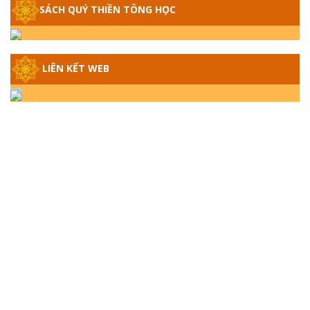
SÁCH QUÝ THIỀN TÔNG HỌC
GIẢI ĐÁP THIỀN TÔNG ĐẶC BIỆT - P14 -
NGUỒN GỐC ÂM LỊCH DƯƠNG LỊCH -
TẦNG BÌNH LƯU LỚN ĐẾN ĐÂU
LIÊN KẾT WEB
GIẢI ĐÁP THIỀN TÔNG ĐẶC BIỆT - P13 -
CON NGƯỜI TU THÀNH PHẬT ĐƯỢC
KHÔNG? XÁ LỢI PHẬT THẬT - GIẢ | TTTD
GIẢI ĐÁP THIỀN TÔNG ĐẶC BIỆT - P12 -
SỰ THẬT VỀ ĐẠI HỒNG THỦY? TRỜI ĐÁNH
THÁNH ĐÂM THẦN VẶN HỌNG?
GIẢI ĐÁP ĐẶC BIỆT 2024 - P11
GIẢI ĐÁP ĐẶC BIỆT 2024 – P10 – NGỒI
THIỀN BỊ CÔ HỒN NHẬP? TRƯỚC KHI TẮT