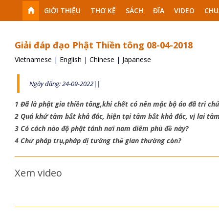
GIỚI THIỆU
THƠ KỆ
SÁCH
ĐĨA
VIDEO
CHU
Giải đáp đạo Phật Thiền tông 08-04-2018
Vietnamese
|
English
|
Chinese
|
Japanese
Ngày đăng: 24-09-2022||
1 Đã là phật gia thiền tông,khi chết có nên mặc bộ áo đã trì c
2 Quá khứ tâm bất khả đắc, hiện tại tâm bất khả đắc, vị lai tâm
3 Có cách nào độ phật tánh nơi nam diêm phù đề này?
4 Chư pháp trụ,pháp dị tướng thế gian thường còn?
Xem video