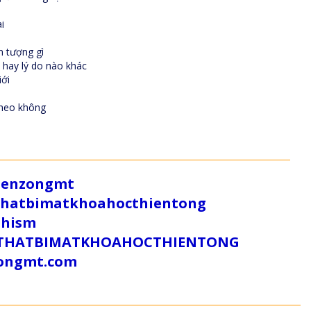
i
 tượng gì
yện hay lý do nào khác
̛́i
o theo không
/zenzongmt
uthatbimatkhoahocthientong
dhism
/SUTHATBIMATKHOAHOCTHIENTONG
tongmt.com