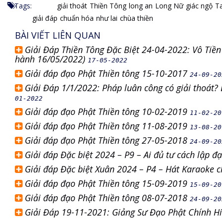
Tags:
giải thoát
Thiền Tông
long an
Long Nữ
giác ngộ
T
giải đáp
chuẩn hóa
như lai
chùa thiền
BÀI VIẾT LIÊN QUAN
Giải Đáp Thiền Tông Đặc Biệt 24-04-2022: Vô Tiề
hành 16/05/2022)
17-05-2022
Giải đáp đạo Phật Thiền tông 15-10-2017
24-09-20
Giải Đáp 1/1/2022: Pháp luân công có giải thoát?
01-2022
Giải đáp đạo Phật Thiền tông 10-02-2019
11-02-20
Giải đáp đạo Phật Thiền tông 11-08-2019
13-08-20
Giải đáp đạo Phật Thiền tông 27-05-2018
24-09-20
Giải đáp Đặc biệt 2024 – P9 – Ai đủ tư cách lập đạ
Giải đáp Đặc biệt Xuân 2024 – P4 – Hát Karaoke
Giải đáp đạo Phật Thiền tông 15-09-2019
15-09-20
Giải đáp đạo Phật Thiền tông 08-07-2018
24-09-20
Giải Đáp 19-11-2021: Giảng Sư Đạo Phật Chính H