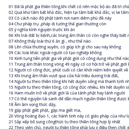
01 Đã là phật gia thiền tông,khi chết có nên mặc bộ áo đã trì c
02 Quá khứ tâm bất khả đắc, hiện tại tâm bất khả đắc, vị lai tâm 
03 Có cách nào độ phật tánh nơi nam diêm phù đề này
04 Chư pháp trụ ,pháp dị tướng thế gian thường còn
05 ý nghĩa kỉnh nguyện trước khi ăn
06 Khi trái đất bị bệnh,các trung ấm thân có còn nghe thấy biết
07 Không thấy loài thứ 6 ăn gì , như thế nào
08 Lên chùa thường xuyên, có giúp ích gì cho sau này không
09 Các loài khác ngoài người có tạo nghiệp không
10 Kinh tụng tiễn phật gia về phật giới có công dụng như thế nà
11 Trung ấm thân trong vòng 49 ngày có cơ hội trở về phật giớ
12 Người có công đức, phút cuối có cần khởi niệm kiên quyết về
13 Khi trung ấm thân vượt qua cửa hải triều dương trái đất,
14 Người tu theo thiền tông khi hết duyên sống mà thanh tịnh nhớ
15 Người tu theo thiền tông, có công đức nhiều, khi hết duyên sống 
16 Ham muốn trở về phật giới là của tánh phật hay tánh người
17 Có thể nguyện tái sanh để dẫn mạch nguồn thiền tông đượ
18 Ầm ầm vọng thức dậy,
19 gặp phật giết phật, gặp ma giết ma,
20 Vòng hoàng đạo 1, các hành tinh này có giáo pháp của như l
21 Sắp xếp bổ sung côngthức tu theo thiền tông hợp lý nhất
22 Theo viện chủ, người tu thiền tông phải lưu ý điều then chốt 