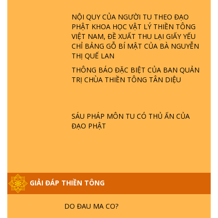
ĐÂU? ĐỊA NGỤC Ở ĐÂU? ĐỨC CHÚA TRỜI
LÀ AI? QUỶ SA TĂNG? | TTTD
NỘI QUY CỦA NGƯỜI TU THEO ĐẠO
PHẬT KHOA HỌC VẬT LÝ THIỀN TÔNG
VIỆT NAM, ĐỀ XUẤT THU LẠI GIẤY YẾU
GIẢI ĐÁP THIỀN TÔNG ĐẶC BIỆT P22 - TẠI
CHỈ BẢNG GỖ BÍ MẬT CỦA BÀ NGUYỄN
SAO TRÁI ĐẤT NHIỀU THIÊN TAI - LŨ LỤT
THỊ QUẾ LAN
- HỎA HOẠN | TTTD
THÔNG BÁO ĐẶC BIỆT CỦA BAN QUẢN
TRỊ CHÙA THIỀN TÔNG TÂN DIỆU
GIẢI ĐÁP THIỀN TÔNG ĐẶC BIỆT P21 - TẠI
SAO ĐỨC PHẬT BƯỚC ĐI 7 BƯỚC TRÊN
HOA SEN ? | TTTD
SÁU PHÁP MÔN TU CÓ THỦ ẤN CỦA
ĐẠO PHẬT
GIẢI ĐÁP VỀ LỄ TIỄN THIỀN TÔNG SƯ
NGỌC LÂM VỀ PHẬT GIỚI
GIẢI ĐÁP THIỀN TÔNG ĐẶC BIỆT PHẦN 20
GIẢI ĐÁP THIỀN TÔNG
- BÁC NGUYỄN NHÂN LÀ AI? PHIỀN NÃO
DO ĐÂU MÀ CÓ?