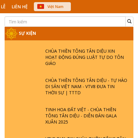
 LỄ
LIÊN HỆ
Việt Nam
中文
English
Japanese
SỰ KIỆN
CHÙA THIỀN TÔNG TÂN DIỆU XIN
HOẠT ĐỘNG ĐÚNG LUẬT TỰ DO TÔN
GIÁO
CHÙA THIỀN TÔNG TÂN DIỆU - TỰ HÀO
DI SẢN VIỆT NAM - VTV8 ĐƯA TIN
THỜII SỰ | TTTD
TINH HOA ĐẤT VIỆT - CHÙA THIỀN
TÔNG TÂN DIỆU - DIỄN ĐÀN GALA
XUÂN 2025