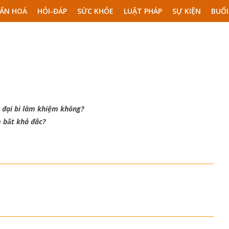
ẨN HOÁ
HỎI-ĐÁP
SỨC KHỎE
LUẬT PHÁP
SỰ KIỆN
BUỔI
hú đại bi lâm khiệm không?
 bất khả đắc?