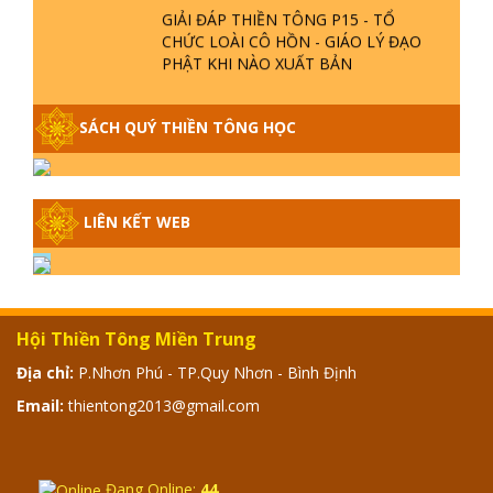
GIẢI ĐÁP THIỀN TÔNG P15 - TỔ
CHỨC LOÀI CÔ HỒN - GIÁO LÝ ĐẠO
PHẬT KHI NÀO XUẤT BẢN
GIẢI ĐÁP THIỀN TÔNG ĐẶC BIỆT -
SÁCH QUÝ THIỀN TÔNG HỌC
P14 - NGUỒN GỐC ÂM LỊCH DƯƠNG
LỊCH - TẦNG BÌNH LƯU LỚN ĐẾN
ĐÂU
GIẢI ĐÁP THIỀN TÔNG ĐẶC BIỆT -
LIÊN KẾT WEB
P13 - CON NGƯỜI TU THÀNH PHẬT
ĐƯỢC KHÔNG? XÁ LỢI PHẬT THẬT -
GIẢ | TTTD
GIẢI ĐÁP THIỀN TÔNG ĐẶC BIỆT -
Hội Thiền Tông Miền Trung
P12 - SỰ THẬT VỀ ĐẠI HỒNG THỦY?
TRỜI ĐÁNH THÁNH ĐÂM THẦN VẶN
Địa chỉ:
P.Nhơn Phú - TP.Quy Nhơn - Bình Định
HỌNG?
Email:
thientong2013@gmail.com
GIẢI ĐÁP ĐẶC BIỆT 2024 - P11
Đang Online:
44