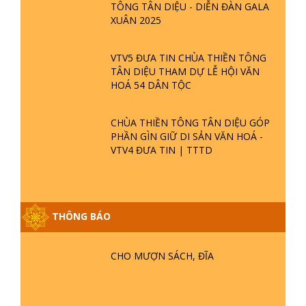
TÔNG TÂN DIỆU - DIỄN ĐÀN GALA
XUÂN 2025
VTV5 ĐƯA TIN CHÙA THIỀN TÔNG
TÂN DIỆU THAM DỰ LỄ HỘI VĂN
HOÁ 54 DÂN TỘC
CHÙA THIỀN TÔNG TÂN DIỆU GÓP
PHẦN GÌN GIỮ DI SẢN VĂN HOÁ -
VTV4 ĐƯA TIN | TTTD
GIẢI ĐÁP ĐẶC BIỆT P25 - SUỐT 49
THÔNG BÁO
NĂM PHẬT KHÔNG NÓI? HỘI LONG
HOA LÀ HỘI GÌ? TỬ VÌ ĐẠO
CHO MƯỢN SÁCH, ĐĨA
GIẢI ĐÁP ĐẶC BIỆT P24 - TÁNH PHẬT
ĐƯỢC HÌNH THÀNH NHƯ THẾ NÀO?
PHẬT GIỚI CÓ THỜI GIAN KHÔNG? |