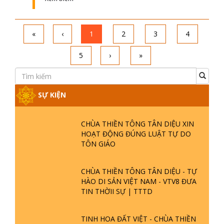
«
‹
1
2
3
4
5
›
»
SỰ KIỆN
CHÙA THIỀN TÔNG TÂN DIỆU XIN
HOẠT ĐỘNG ĐÚNG LUẬT TỰ DO
TÔN GIÁO
CHÙA THIỀN TÔNG TÂN DIỆU - TỰ
HÀO DI SẢN VIỆT NAM - VTV8 ĐƯA
TIN THỜII SỰ | TTTD
TINH HOA ĐẤT VIỆT - CHÙA THIỀN