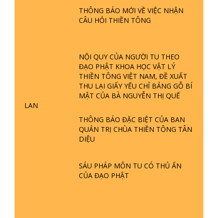
TTTD
THÔNG BÁO MỚI VỀ VIỆC NHẬN
CÂU HỎI THIỀN TÔNG
GIẢI ĐÁP ĐẶC BIỆT P23 - THIÊN
ĐÀNG Ở ĐÂU? ĐỊA NGỤC Ở ĐÂU?
ĐỨC CHÚA TRỜI LÀ AI? QUỶ SA
TĂNG? | TTTD
NỘI QUY CỦA NGƯỜI TU THEO
ĐẠO PHẬT KHOA HỌC VẬT LÝ
GIẢI ĐÁP THIỀN TÔNG ĐẶC BIỆT P22
THIỀN TÔNG VIỆT NAM, ĐỀ XUẤT
- TẠI SAO TRÁI ĐẤT NHIỀU THIÊN TAI
THU LẠI GIẤY YẾU CHỈ BẢNG GỖ BÍ
- LŨ LỤT - HỎA HOẠN | TTTD
MẬT CỦA BÀ NGUYỄN THỊ QUẾ
LAN
GIẢI ĐÁP THIỀN TÔNG ĐẶC BIỆT P21
THÔNG BÁO ĐẶC BIỆT CỦA BAN
- TẠI SAO ĐỨC PHẬT BƯỚC ĐI 7
QUẢN TRỊ CHÙA THIỀN TÔNG TÂN
BƯỚC TRÊN HOA SEN ? | TTTD
DIỆU
GIẢI ĐÁP VỀ LỄ TIỄN THIỀN TÔNG SƯ
SÁU PHÁP MÔN TU CÓ THỦ ẤN
NGỌC LÂM VỀ PHẬT GIỚI
CỦA ĐẠO PHẬT
GIẢI ĐÁP THIỀN TÔNG ĐẶC BIỆT