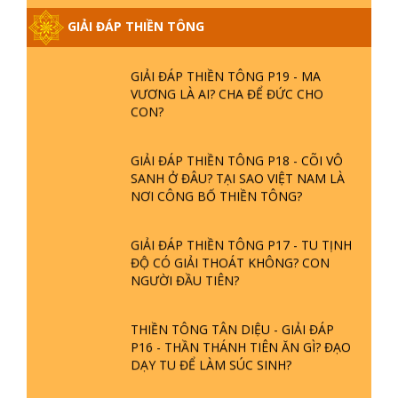
PHẦN 20 - BÁC NGUYỄN NHÂN LÀ AI?
PHIỀN NÃO DO ĐÂU MÀ CÓ?
GIẢI ĐÁP THIỀN TÔNG
GIẢI ĐÁP THIỀN TÔNG P19 - MA
VƯƠNG LÀ AI? CHA ĐỂ ĐỨC CHO
CON?
GIẢI ĐÁP THIỀN TÔNG P18 - CÕI VÔ
SANH Ở ĐÂU? TẠI SAO VIỆT NAM LÀ
NƠI CÔNG BỐ THIỀN TÔNG?
GIẢI ĐÁP THIỀN TÔNG P17 - TU TỊNH
ĐỘ CÓ GIẢI THOÁT KHÔNG? CON
NGƯỜI ĐẦU TIÊN?
THIỀN TÔNG TÂN DIỆU - GIẢI ĐÁP
P16 - THẦN THÁNH TIÊN ĂN GÌ? ĐẠO
DẠY TU ĐỂ LÀM SÚC SINH?