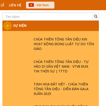
 LỄ
LIÊN HỆ
Việt Nam
中文
English
Japanese
SỰ KIỆN
CHÙA THIỀN TÔNG TÂN DIỆU XIN
HOẠT ĐỘNG ĐÚNG LUẬT TỰ DO TÔN
GIÁO
CHÙA THIỀN TÔNG TÂN DIỆU - TỰ
HÀO DI SẢN VIỆT NAM - VTV8 ĐƯA
TIN THỜII SỰ | TTTD
TINH HOA ĐẤT VIỆT - CHÙA THIỀN
TÔNG TÂN DIỆU - DIỄN ĐÀN GALA
XUÂN 2025