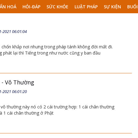
ẨN HOÁ
HỎI-ĐÁP
SỨC KHỎE
LUẬT PHÁP
SỰ KIỆN
BUỔI
1-2021 06:01:04
p chốn khắp nơi nhưng trong pháp tánh không đời mất đi.
g phát lại thì Tiếng trong như nước cũng y ban đầu
 - Vô Thường
1-2021 06:01:20
vô thường này nó có 2 cái trường hợp: 1 cái chân thường
và 1 cái chân thường ở Phật