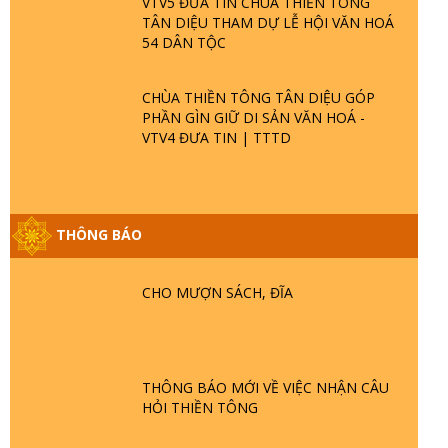
VTV5 ĐƯA TIN CHÙA THIỀN TÔNG
TÂN DIỆU THAM DỰ LỄ HỘI VĂN HOÁ
54 DÂN TỘC
CHÙA THIỀN TÔNG TÂN DIỆU GÓP
PHẦN GÌN GIỮ DI SẢN VĂN HOÁ -
VTV4 ĐƯA TIN | TTTD
GIẢI ĐÁP ĐẶC BIỆT P25 - SUỐT 49 NĂM
PHẬT KHÔNG NÓI? HỘI LONG HOA LÀ
THÔNG BÁO
HỘI GÌ? TỬ VÌ ĐẠO
CHO MƯỢN SÁCH, ĐĨA
GIẢI ĐÁP ĐẶC BIỆT P24 - TÁNH PHẬT
ĐƯỢC HÌNH THÀNH NHƯ THẾ NÀO?
PHẬT GIỚI CÓ THỜI GIAN KHÔNG? |
TTTD
THÔNG BÁO MỚI VỀ VIỆC NHẬN CÂU
GIẢI ĐÁP ĐẶC BIỆT P23 - THIÊN ĐÀNG Ở
HỎI THIỀN TÔNG
ĐÂU? ĐỊA NGỤC Ở ĐÂU? ĐỨC CHÚA
TRỜI LÀ AI? QUỶ SA TĂNG? | TTTD