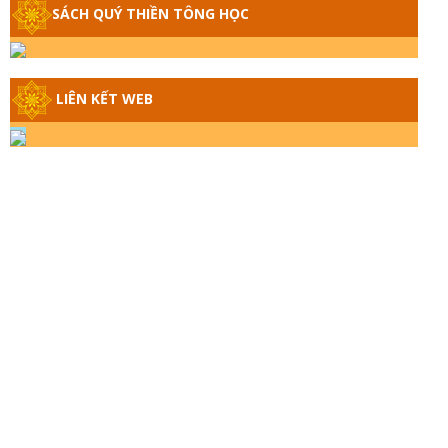
GIẢI ĐÁP THIỀN TÔNG ĐẶC BIỆT - P14 -
SÁCH QUÝ THIỀN TÔNG HỌC
NGUỒN GỐC ÂM LỊCH DƯƠNG LỊCH -
TẦNG BÌNH LƯU LỚN ĐẾN ĐÂU
LIÊN KẾT WEB
GIẢI ĐÁP THIỀN TÔNG ĐẶC BIỆT - P13 -
CON NGƯỜI TU THÀNH PHẬT ĐƯỢC
KHÔNG? XÁ LỢI PHẬT THẬT - GIẢ |
TTTD
GIẢI ĐÁP THIỀN TÔNG ĐẶC BIỆT - P12 -
SỰ THẬT VỀ ĐẠI HỒNG THỦY? TRỜI
ĐÁNH THÁNH ĐÂM THẦN VẶN HỌNG?
GIẢI ĐÁP ĐẶC BIỆT 2024 - P11
GIẢI ĐÁP ĐẶC BIỆT 2024 – P10 – NGỒI
THIỀN BỊ CÔ HỒN NHẬP? TRƯỚC KHI
TẮT THỞ NGÁP 3 CÁI?