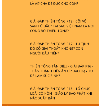
LÀ AI? CHA ĐỂ ĐỨC CHO CON?
GIẢI ĐÁP THIỀN TÔNG P18 - CÕI VÔ
SANH Ở ĐÂU? TẠI SAO VIỆT NAM LÀ NƠI
CÔNG BỐ THIỀN TÔNG?
GIẢI ĐÁP THIỀN TÔNG P17 - TU TỊNH
ĐỘ CÓ GIẢI THOÁT KHÔNG? CON
NGƯỜI ĐẦU TIÊN?
THIỀN TÔNG TÂN DIỆU - GIẢI ĐÁP P16 -
THẦN THÁNH TIÊN ĂN GÌ? ĐẠO DẠY TU
ĐỂ LÀM SÚC SINH?
GIẢI ĐÁP THIỀN TÔNG P15 - TỔ CHỨC
LOÀI CÔ HỒN - GIÁO LÝ ĐẠO PHẬT KHI
NÀO XUẤT BẢN