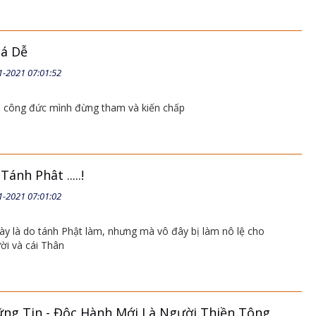
uá Dễ
1-2021 07:01:52
o công đức mình đừng tham và kiến chấp
ánh Phât .....!
1-2021 07:01:02
này là do tánh Phật làm, nhưng mà vô đây bị làm nô lệ cho
ời và cái Thân
Vững Tin - Độc Hành Mới Là Người Thiền Tông