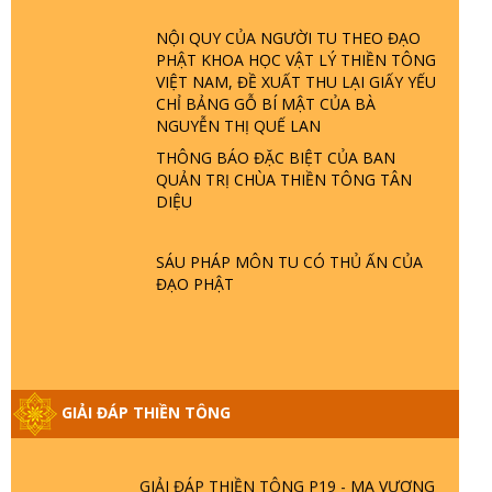
NỘI QUY CỦA NGƯỜI TU THEO ĐẠO
GIẢI ĐÁP THIỀN TÔNG ĐẶC BIỆT P22 -
PHẬT KHOA HỌC VẬT LÝ THIỀN TÔNG
TẠI SAO TRÁI ĐẤT NHIỀU THIÊN TAI - LŨ
VIỆT NAM, ĐỀ XUẤT THU LẠI GIẤY YẾU
LỤT - HỎA HOẠN | TTTD
CHỈ BẢNG GỖ BÍ MẬT CỦA BÀ
NGUYỄN THỊ QUẾ LAN
THÔNG BÁO ĐẶC BIỆT CỦA BAN
GIẢI ĐÁP THIỀN TÔNG ĐẶC BIỆT P21 -
QUẢN TRỊ CHÙA THIỀN TÔNG TÂN
TẠI SAO ĐỨC PHẬT BƯỚC ĐI 7 BƯỚC
DIỆU
TRÊN HOA SEN ? | TTTD
SÁU PHÁP MÔN TU CÓ THỦ ẤN CỦA
GIẢI ĐÁP VỀ LỄ TIỄN THIỀN TÔNG SƯ
ĐẠO PHẬT
NGỌC LÂM VỀ PHẬT GIỚI
GIẢI ĐÁP THIỀN TÔNG ĐẶC BIỆT PHẦN
20 - BÁC NGUYỄN NHÂN LÀ AI? PHIỀN
NÃO DO ĐÂU MÀ CÓ?
GIẢI ĐÁP THIỀN TÔNG
GIẢI ĐÁP THIỀN TÔNG P19 - MA VƯƠNG