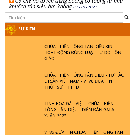
Cơ chế hô to lên tiếng buông có tương tự như
khuếch tán siêu âm không
07-10-2021
SỰ KIỆN
CHÙA THIỀN TÔNG TÂN DIỆU XIN
HOẠT ĐỘNG ĐÚNG LUẬT TỰ DO TÔN
GIÁO
CHÙA THIỀN TÔNG TÂN DIỆU - TỰ HÀO
DI SẢN VIỆT NAM - VTV8 ĐƯA TIN
THỜII SỰ | TTTD
TINH HOA ĐẤT VIỆT - CHÙA THIỀN
TÔNG TÂN DIỆU - DIỄN ĐÀN GALA
XUÂN 2025
VTV5 ĐƯA TIN CHÙA THIỀN TÔNG TÂN