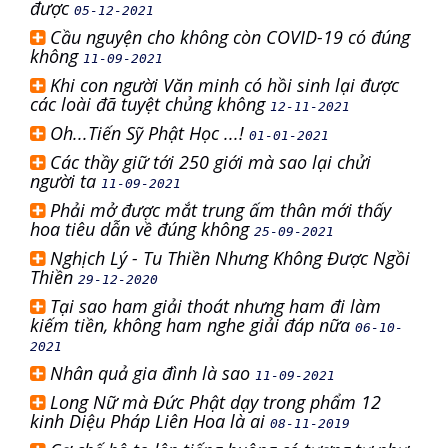
được
05-12-2021
Cầu nguyện cho không còn COVID-19 có đúng
không
11-09-2021
Khi con người Văn minh có hồi sinh lại được
các loài đã tuyệt chủng không
12-11-2021
Oh...Tiến Sỹ Phật Học ...!
01-01-2021
Các thầy giữ tới 250 giới mà sao lại chửi
người ta
11-09-2021
Phải mở được mắt trung ấm thân mới thấy
hoa tiêu dẫn về đúng không
25-09-2021
Nghịch Lý - Tu Thiền Nhưng Không Được Ngồi
Thiền
29-12-2020
Tại sao ham giải thoát nhưng ham đi làm
kiếm tiền, không ham nghe giải đáp nữa
06-10-
2021
Nhân quả gia đình là sao
11-09-2021
Long Nữ mà Đức Phật dạy trong phẩm 12
kinh Diệu Pháp Liên Hoa là ai
08-11-2019