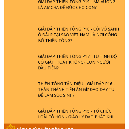
LÀ AI? CHA ĐỂ ĐỨC CHO CON?
GIẢI ĐÁP THIỀN TÔNG P18 - CÕI VÔ SANH
Ở ĐÂU? TẠI SAO VIỆT NAM LÀ NƠI CÔNG
BỐ THIỀN TÔNG?
GIẢI ĐÁP THIỀN TÔNG P17 - TU TỊNH ĐỘ
CÓ GIẢI THOÁT KHÔNG? CON NGƯỜI
ĐẦU TIÊN?
THIỀN TÔNG TÂN DIỆU - GIẢI ĐÁP P16 -
THẦN THÁNH TIÊN ĂN GÌ? ĐẠO DẠY TU
ĐỂ LÀM SÚC SINH?
GIẢI ĐÁP THIỀN TÔNG P15 - TỔ CHỨC
LOÀI CÔ HỒN - GIÁO LÝ ĐẠO PHẬT KHI
NÀO XUẤT BẢN