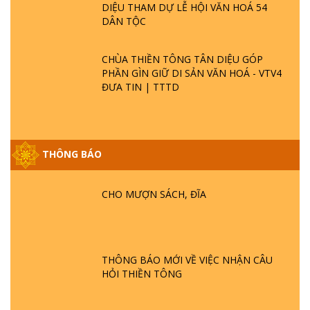
DIỆU THAM DỰ LỄ HỘI VĂN HOÁ 54
DÂN TỘC
CHÙA THIỀN TÔNG TÂN DIỆU GÓP
PHẦN GÌN GIỮ DI SẢN VĂN HOÁ - VTV4
ĐƯA TIN | TTTD
THÔNG BÁO
GIẢI ĐÁP ĐẶC BIỆT P25 - SUỐT 49 NĂM
PHẬT KHÔNG NÓI? HỘI LONG HOA LÀ
HỘI GÌ? TỬ VÌ ĐẠO
CHO MƯỢN SÁCH, ĐĨA
GIẢI ĐÁP ĐẶC BIỆT P24 - TÁNH PHẬT
ĐƯỢC HÌNH THÀNH NHƯ THẾ NÀO?
PHẬT GIỚI CÓ THỜI GIAN KHÔNG? |
THÔNG BÁO MỚI VỀ VIỆC NHẬN CÂU
TTTD
HỎI THIỀN TÔNG
GIẢI ĐÁP ĐẶC BIỆT P23 - THIÊN ĐÀNG Ở
ĐÂU? ĐỊA NGỤC Ở ĐÂU? ĐỨC CHÚA TRỜI