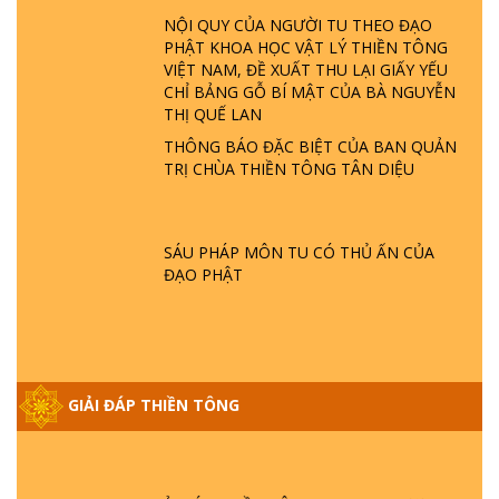
LÀ AI? QUỶ SA TĂNG? | TTTD
NỘI QUY CỦA NGƯỜI TU THEO ĐẠO
PHẬT KHOA HỌC VẬT LÝ THIỀN TÔNG
VIỆT NAM, ĐỀ XUẤT THU LẠI GIẤY YẾU
GIẢI ĐÁP THIỀN TÔNG ĐẶC BIỆT P22 - TẠI
CHỈ BẢNG GỖ BÍ MẬT CỦA BÀ NGUYỄN
SAO TRÁI ĐẤT NHIỀU THIÊN TAI - LŨ LỤT
THỊ QUẾ LAN
- HỎA HOẠN | TTTD
THÔNG BÁO ĐẶC BIỆT CỦA BAN QUẢN
TRỊ CHÙA THIỀN TÔNG TÂN DIỆU
GIẢI ĐÁP THIỀN TÔNG ĐẶC BIỆT P21 - TẠI
SAO ĐỨC PHẬT BƯỚC ĐI 7 BƯỚC TRÊN
HOA SEN ? | TTTD
SÁU PHÁP MÔN TU CÓ THỦ ẤN CỦA
ĐẠO PHẬT
GIẢI ĐÁP VỀ LỄ TIỄN THIỀN TÔNG SƯ
NGỌC LÂM VỀ PHẬT GIỚI
GIẢI ĐÁP THIỀN TÔNG ĐẶC BIỆT PHẦN 20
GIẢI ĐÁP THIỀN TÔNG
- BÁC NGUYỄN NHÂN LÀ AI? PHIỀN NÃO
DO ĐÂU MÀ CÓ?
GIẢI ĐÁP THIỀN TÔNG P19 - MA VƯƠNG