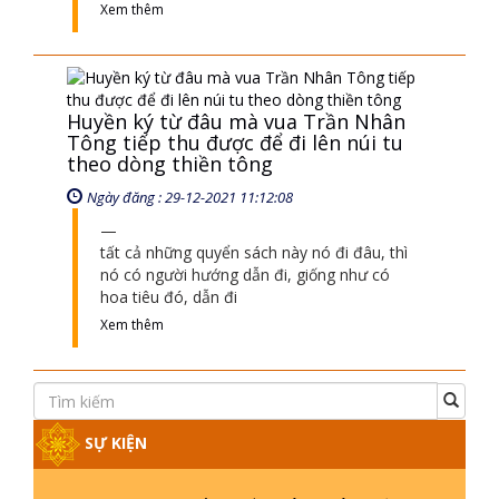
SỰ KIỆN
CHÙA THIỀN TÔNG TÂN DIỆU XIN
HOẠT ĐỘNG ĐÚNG LUẬT TỰ DO
TÔN GIÁO
CHÙA THIỀN TÔNG TÂN DIỆU - TỰ
HÀO DI SẢN VIỆT NAM - VTV8 ĐƯA
TIN THỜII SỰ | TTTD
TINH HOA ĐẤT VIỆT - CHÙA THIỀN
TÔNG TÂN DIỆU - DIỄN ĐÀN GALA
XUÂN 2025
VTV5 ĐƯA TIN CHÙA THIỀN TÔNG
TÂN DIỆU THAM DỰ LỄ HỘI VĂN
HOÁ 54 DÂN TỘC