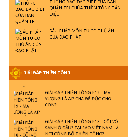
GIẢI ĐÁP THIỀN TÔNG P18 - CÕI VÔ
SANH Ở ĐÂU? TẠI SAO VIỆT NAM LÀ
NƠI CÔNG BỐ THIỀN TÔNG?
GIẢI ĐÁP THIỀN TÔNG P17 - TU TỊNH
ĐỘ CÓ GIẢI THOÁT KHÔNG? CON
NGƯỜI ĐẦU TIÊN?
THIỀN TÔNG TÂN DIỆU - GIẢI ĐÁP
P16 - THẦN THÁNH TIÊN ĂN GÌ? ĐẠO
DẠY TU ĐỂ LÀM SÚC SINH?
GIẢI ĐÁP THIỀN TÔNG P15 - TỔ
CHỨC LOÀI CÔ HỒN - GIÁO LÝ ĐẠO
PHẬT KHI NÀO XUẤT BẢN
GIẢI ĐÁP THIỀN TÔNG ĐẶC BIỆT -
SÁCH QUÝ THIỀN TÔNG HỌC
P14 - NGUỒN GỐC ÂM LỊCH DƯƠNG