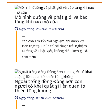
Ngoài trống đồng Đông Sơn con
người có khai quật gì liên quan tới
thiền tông không
Ngày đăng : 09-10-2021 12:10:48
Xem thêm
Huyền ký từ đâu mà vua Trần Nhân
Tông tiếp thu được để đi lên núi tu
theo dòng thiền tông
Ngày đăng : 29-12-2021 11:12:08
tất cả những quyển sách này nó đi đâu, thì
nó có người hướng dẫn đi, giống như có
hoa tiêu đó, dẫn đi
Xem thêm