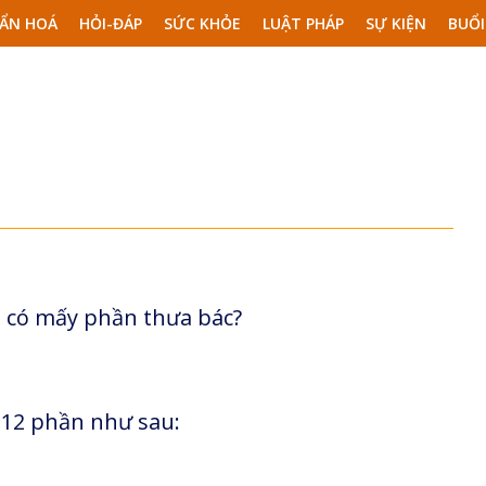
ẨN HOÁ
HỎI-ĐÁP
SỨC KHỎE
LUẬT PHÁP
SỰ KIỆN
BUỔI
i có mấy phần thưa bác?
t 12 phần như sau: