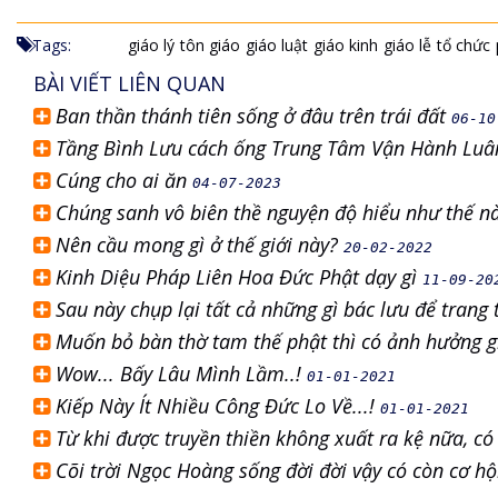
Tags:
giáo lý
tôn giáo
giáo luật
giáo kinh
giáo lễ
tổ chức
BÀI VIẾT LIÊN QUAN
Ban thần thánh tiên sống ở đâu trên trái đất
06-10
Tầng Bình Lưu cách ống Trung Tâm Vận Hành Luâ
Cúng cho ai ăn
04-07-2023
Chúng sanh vô biên thề nguyện độ hiểu như thế 
Nên cầu mong gì ở thế giới này?
20-02-2022
Kinh Diệu Pháp Liên Hoa Đức Phật dạy gì
11-09-20
Sau này chụp lại tất cả những gì bác lưu để trang 
Muốn bỏ bàn thờ tam thế phật thì có ảnh hưởng 
Wow... Bấy Lâu Mình Lầm..!
01-01-2021
Kiếp Này Ít Nhiều Công Đức Lo Về...!
01-01-2021
Từ khi được truyền thiền không xuất ra kệ nữa, có
Cõi trời Ngọc Hoàng sống đời đời vậy có còn cơ hộ