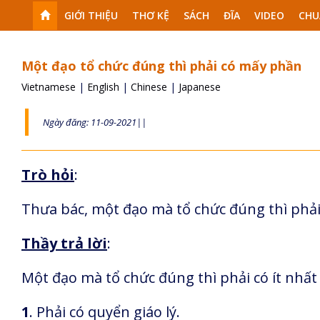
GIỚI THIỆU
THƠ KỆ
SÁCH
ĐĨA
VIDEO
CHU
Một đạo tổ chức đúng thì phải có mấy phần
Vietnamese
|
English
|
Chinese
|
Japanese
Ngày đăng: 11-09-2021||
Trò hỏi
:
Thưa bác, một đạo mà tổ chức đúng thì phả
Thầy trả lời
:
Một đạo mà tổ chức đúng thì phải có ít nhấ
1
. Phải có quyển giáo lý.