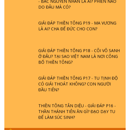
DO ĐÂU MÀ CÓ?
GIẢI ĐÁP THIỀN TÔNG P19 - MA VƯƠNG
LÀ AI? CHA ĐỂ ĐỨC CHO CON?
GIẢI ĐÁP THIỀN TÔNG P18 - CÕI VÔ SANH
Ở ĐÂU? TẠI SAO VIỆT NAM LÀ NƠI CÔNG
BỐ THIỀN TÔNG?
GIẢI ĐÁP THIỀN TÔNG P17 - TU TỊNH ĐỘ
CÓ GIẢI THOÁT KHÔNG? CON NGƯỜI
ĐẦU TIÊN?
THIỀN TÔNG TÂN DIỆU - GIẢI ĐÁP P16 -
THẦN THÁNH TIÊN ĂN GÌ? ĐẠO DẠY TU
ĐỂ LÀM SÚC SINH?
GIẢI ĐÁP THIỀN TÔNG P15 - TỔ CHỨC