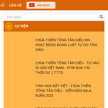
 LỄ
LIÊN HỆ
Việt Nam
中文
English
Japanese
SỰ KIỆN
CHÙA THIỀN TÔNG TÂN DIỆU XIN
HOẠT ĐỘNG ĐÚNG LUẬT TỰ DO TÔN
GIÁO
CHÙA THIỀN TÔNG TÂN DIỆU - TỰ HÀO
DI SẢN VIỆT NAM - VTV8 ĐƯA TIN
THỜII SỰ | TTTD
TINH HOA ĐẤT VIỆT - CHÙA THIỀN
TÔNG TÂN DIỆU - DIỄN ĐÀN GALA
XUÂN 2025