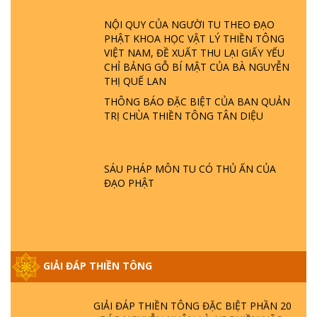
TTTD
NỘI QUY CỦA NGƯỜI TU THEO ĐẠO
GIẢI ĐÁP ĐẶC BIỆT P23 - THIÊN ĐÀNG Ở
PHẬT KHOA HỌC VẬT LÝ THIỀN TÔNG
ĐÂU? ĐỊA NGỤC Ở ĐÂU? ĐỨC CHÚA TRỜI
VIỆT NAM, ĐỀ XUẤT THU LẠI GIẤY YẾU
LÀ AI? QUỶ SA TĂNG? | TTTD
CHỈ BẢNG GỖ BÍ MẬT CỦA BÀ NGUYỄN
THỊ QUẾ LAN
GIẢI ĐÁP THIỀN TÔNG ĐẶC BIỆT P22 - TẠI
THÔNG BÁO ĐẶC BIỆT CỦA BAN QUẢN
SAO TRÁI ĐẤT NHIỀU THIÊN TAI - LŨ LỤT
TRỊ CHÙA THIỀN TÔNG TÂN DIỆU
- HỎA HOẠN | TTTD
GIẢI ĐÁP THIỀN TÔNG ĐẶC BIỆT P21 - TẠI
SÁU PHÁP MÔN TU CÓ THỦ ẤN CỦA
SAO ĐỨC PHẬT BƯỚC ĐI 7 BƯỚC TRÊN
ĐẠO PHẬT
HOA SEN ? | TTTD
GIẢI ĐÁP VỀ LỄ TIỄN THIỀN TÔNG SƯ
NGỌC LÂM VỀ PHẬT GIỚI
GIẢI ĐÁP THIỀN TÔNG
GIẢI ĐÁP THIỀN TÔNG ĐẶC BIỆT PHẦN 20
- BÁC NGUYỄN NHÂN LÀ AI? PHIỀN NÃO