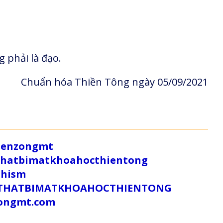
 phải là đạo.
Chuẩn hóa Thiền Tông ngày 05/09/2021
/zenzongmt
uthatbimatkhoahocthientong
dhism
/SUTHATBIMATKHOAHOCTHIENTONG
tongmt.com