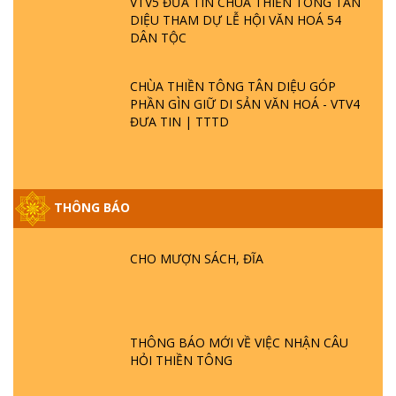
VTV5 ĐƯA TIN CHÙA THIỀN TÔNG TÂN
DIỆU THAM DỰ LỄ HỘI VĂN HOÁ 54
DÂN TỘC
CHÙA THIỀN TÔNG TÂN DIỆU GÓP
PHẦN GÌN GIỮ DI SẢN VĂN HOÁ - VTV4
ĐƯA TIN | TTTD
THÔNG BÁO
CHO MƯỢN SÁCH, ĐĨA
GIẢI ĐÁP ĐẶC BIỆT P25 - SUỐT 49 NĂM
PHẬT KHÔNG NÓI? HỘI LONG HOA LÀ
HỘI GÌ? TỬ VÌ ĐẠO
THÔNG BÁO MỚI VỀ VIỆC NHẬN CÂU
GIẢI ĐÁP ĐẶC BIỆT P24 - TÁNH PHẬT
HỎI THIỀN TÔNG
ĐƯỢC HÌNH THÀNH NHƯ THẾ NÀO?
PHẬT GIỚI CÓ THỜI GIAN KHÔNG? |