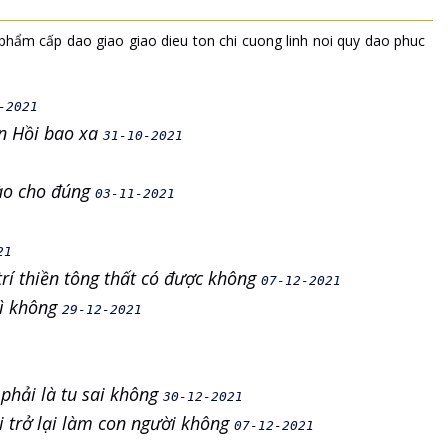
phẩm cấp
dao giao
giao dieu
ton chi
cuong linh
noi quy
dao phuc
-2021
n Hồi bao xa
31-10-2021
nào cho đúng
03-11-2021
21
trí thiền tông thất có được không
07-12-2021
gì không
29-12-2021
 phải là tu sai không
30-12-2021
i trở lại làm con người không
07-12-2021