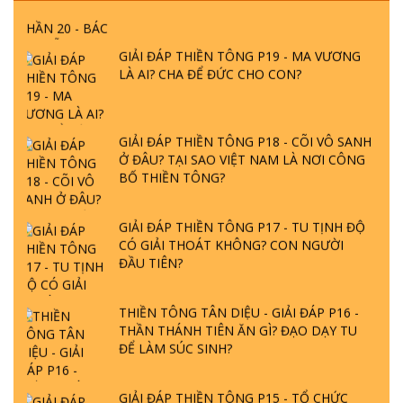
GIẢI ĐÁP THIỀN TÔNG P19 - MA VƯƠNG
LÀ AI? CHA ĐỂ ĐỨC CHO CON?
GIẢI ĐÁP THIỀN TÔNG P18 - CÕI VÔ SANH
Ở ĐÂU? TẠI SAO VIỆT NAM LÀ NƠI CÔNG
BỐ THIỀN TÔNG?
GIẢI ĐÁP THIỀN TÔNG P17 - TU TỊNH ĐỘ
CÓ GIẢI THOÁT KHÔNG? CON NGƯỜI
ĐẦU TIÊN?
THIỀN TÔNG TÂN DIỆU - GIẢI ĐÁP P16 -
THẦN THÁNH TIÊN ĂN GÌ? ĐẠO DẠY TU
ĐỂ LÀM SÚC SINH?
GIẢI ĐÁP THIỀN TÔNG P15 - TỔ CHỨC