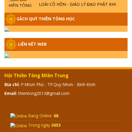
LOÀI CÔ HỒN - GIÁO LÝ ĐẠO PHẬT KHI
NÀO XUẤT BẢN
SÁCH QUÝ THIỀN TÔNG HỌC
GIẢI ĐÁP THIỀN TÔNG ĐẶC BIỆT - P14 -
NGUỒN GỐC ÂM LỊCH DƯƠNG LỊCH -
TẦNG BÌNH LƯU LỚN ĐẾN ĐÂU
LIÊN KẾT WEB
GIẢI ĐÁP THIỀN TÔNG ĐẶC BIỆT - P13 -
CON NGƯỜI TU THÀNH PHẬT ĐƯỢC
KHÔNG? XÁ LỢI PHẬT THẬT - GIẢ | TTTD
Hội Thiền Tông Miền Trung
GIẢI ĐÁP THIỀN TÔNG ĐẶC BIỆT - P12 -
Địa chỉ:
P.Nhơn Phú - TP.Quy Nhơn - Bình Định
SỰ THẬT VỀ ĐẠI HỒNG THỦY? TRỜI ĐÁNH
THÁNH ĐÂM THẦN VẶN HỌNG?
Email:
thientong2013@gmail.com
GIẢI ĐÁP ĐẶC BIỆT 2024 - P11
Đang Online:
68
Trong ngày
3053