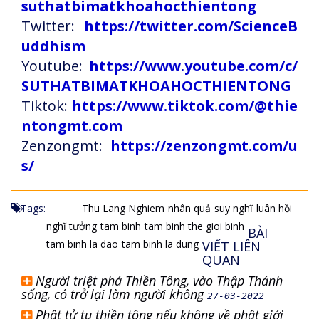
suthatbimatkhoahocthientong
Twitter:
https://twitter.com/ScienceB
uddhism
Youtube:
https://www.youtube.com/c/
SUTHATBIMATKHOAHOCTHIENTONG
Tiktok:
https://www.tiktok.com/@thie
ntongmt.com
Zenzongmt:
https://zenzongmt.com/u
s/
Tags:
Thu Lang Nghiem
nhân quả
suy nghĩ
luân hồi
nghĩ tưởng
tam binh
tam binh the gioi binh
BÀI
tam binh la dao
tam binh la dung
VIẾT LIÊN
QUAN
Người triệt phá Thiền Tông, vào Thập Thánh
sống, có trở lại làm người không
27-03-2022
Phật tử tu thiền tông nếu không về phật giới