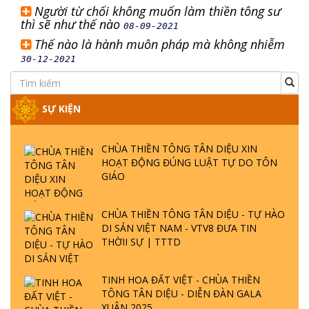
Người từ chối không muốn làm thiền tông sư
thì sẽ như thế nào
08-09-2021
Thế nào là hành muôn pháp mà không nhiễm
30-12-2021
SỰ KIỆN
CHÙA THIỀN TÔNG TÂN DIỆU XIN
HOẠT ĐỘNG ĐÚNG LUẬT TỰ DO TÔN
GIÁO
CHÙA THIỀN TÔNG TÂN DIỆU - TỰ HÀO
DI SẢN VIỆT NAM - VTV8 ĐƯA TIN
THỜII SỰ | TTTD
TINH HOA ĐẤT VIỆT - CHÙA THIỀN
TÔNG TÂN DIỆU - DIỄN ĐÀN GALA
XUÂN 2025