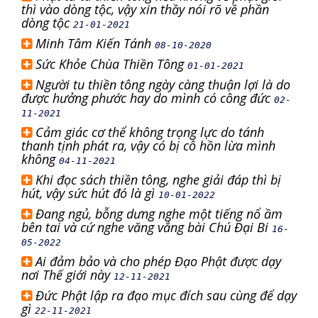
thì vào dòng tộc, vậy xin thầy nói rõ về phần
dòng tộc
21-01-2021
Minh Tâm Kiến Tánh
08-10-2020
Sức Khỏe Chùa Thiền Tông
01-01-2021
Người tu thiền tông ngày càng thuận lợi là do
được hưởng phước hay do mình có công đức
02-
11-2021
Cảm giác cơ thể không trọng lực do tánh
thanh tịnh phát ra, vậy có bị cô hồn lừa mình
không
04-11-2021
Khi đọc sách thiền tông, nghe giải đáp thì bị
hút, vậy sức hút đó là gì
10-01-2022
Đang ngủ, bỗng dưng nghe một tiếng nổ ầm
bên tai và cứ nghe văng vẳng bài Chú Đại Bi
16-
05-2022
Ai đảm bảo và cho phép Đạo Phật được dạy
nơi Thế giới này
12-11-2021
Đức Phật lập ra đạo mục đích sau cùng để dạy
gì
22-11-2021