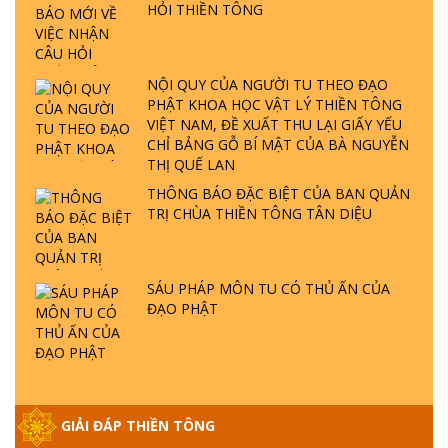
HỎI THIỀN TÔNG
GIẢI ĐÁP ĐẶC BIỆT P23 - THIÊN ĐÀNG Ở
ĐÂU? ĐỊA NGỤC Ở ĐÂU? ĐỨC CHÚA TRỜI
LÀ AI? QUỶ SA TĂNG? | TTTD
NỘI QUY CỦA NGƯỜI TU THEO ĐẠO
PHẬT KHOA HỌC VẬT LÝ THIỀN TÔNG
GIẢI ĐÁP THIỀN TÔNG ĐẶC BIỆT P22 - TẠI
VIỆT NAM, ĐỀ XUẤT THU LẠI GIẤY YẾU
SAO TRÁI ĐẤT NHIỀU THIÊN TAI - LŨ LỤT
CHỈ BẢNG GỖ BÍ MẬT CỦA BÀ NGUYỄN
- HỎA HOẠN | TTTD
THỊ QUẾ LAN
THÔNG BÁO ĐẶC BIỆT CỦA BAN QUẢN
TRỊ CHÙA THIỀN TÔNG TÂN DIỆU
GIẢI ĐÁP THIỀN TÔNG ĐẶC BIỆT P21 - TẠI
SAO ĐỨC PHẬT BƯỚC ĐI 7 BƯỚC TRÊN
HOA SEN ? | TTTD
SÁU PHÁP MÔN TU CÓ THỦ ẤN CỦA
ĐẠO PHẬT
GIẢI ĐÁP VỀ LỄ TIỄN THIỀN TÔNG SƯ
NGỌC LÂM VỀ PHẬT GIỚI
GIẢI ĐÁP THIỀN TÔNG ĐẶC BIỆT PHẦN 20
GIẢI ĐÁP THIỀN TÔNG
- BÁC NGUYỄN NHÂN LÀ AI? PHIỀN NÃO
DO ĐÂU MÀ CÓ?