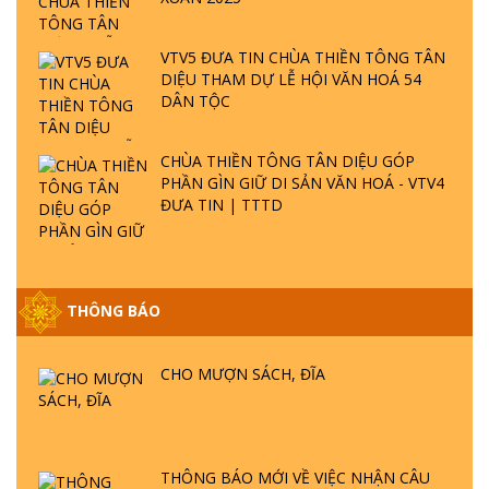
VTV5 ĐƯA TIN CHÙA THIỀN TÔNG TÂN
DIỆU THAM DỰ LỄ HỘI VĂN HOÁ 54
DÂN TỘC
CHÙA THIỀN TÔNG TÂN DIỆU GÓP
PHẦN GÌN GIỮ DI SẢN VĂN HOÁ - VTV4
ĐƯA TIN | TTTD
GIẢI ĐÁP ĐẶC BIỆT P25 - SUỐT 49 NĂM
THÔNG BÁO
PHẬT KHÔNG NÓI? HỘI LONG HOA LÀ
HỘI GÌ? TỬ VÌ ĐẠO
CHO MƯỢN SÁCH, ĐĨA
GIẢI ĐÁP ĐẶC BIỆT P24 - TÁNH PHẬT
ĐƯỢC HÌNH THÀNH NHƯ THẾ NÀO?
PHẬT GIỚI CÓ THỜI GIAN KHÔNG? |
THÔNG BÁO MỚI VỀ VIỆC NHẬN CÂU
TTTD