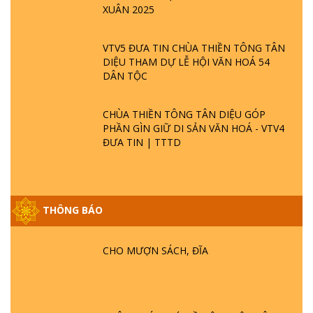
XUÂN 2025
VTV5 ĐƯA TIN CHÙA THIỀN TÔNG TÂN
DIỆU THAM DỰ LỄ HỘI VĂN HOÁ 54
DÂN TỘC
CHÙA THIỀN TÔNG TÂN DIỆU GÓP
PHẦN GÌN GIỮ DI SẢN VĂN HOÁ - VTV4
ĐƯA TIN | TTTD
THÔNG BÁO
GIẢI ĐÁP ĐẶC BIỆT P25 - SUỐT 49 NĂM
PHẬT KHÔNG NÓI? HỘI LONG HOA LÀ
HỘI GÌ? TỬ VÌ ĐẠO
CHO MƯỢN SÁCH, ĐĨA
GIẢI ĐÁP ĐẶC BIỆT P24 - TÁNH PHẬT
ĐƯỢC HÌNH THÀNH NHƯ THẾ NÀO?
PHẬT GIỚI CÓ THỜI GIAN KHÔNG? |