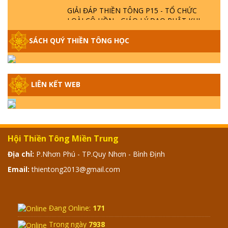
GIẢI ĐÁP THIỀN TÔNG P15 - TỔ CHỨC
LOÀI CÔ HỒN - GIÁO LÝ ĐẠO PHẬT KHI
NÀO XUẤT BẢN
SÁCH QUÝ THIỀN TÔNG HỌC
GIẢI ĐÁP THIỀN TÔNG ĐẶC BIỆT - P14 -
NGUỒN GỐC ÂM LỊCH DƯƠNG LỊCH -
TẦNG BÌNH LƯU LỚN ĐẾN ĐÂU
LIÊN KẾT WEB
GIẢI ĐÁP THIỀN TÔNG ĐẶC BIỆT - P13 -
CON NGƯỜI TU THÀNH PHẬT ĐƯỢC
KHÔNG? XÁ LỢI PHẬT THẬT - GIẢ | TTTD
Hội Thiền Tông Miền Trung
GIẢI ĐÁP THIỀN TÔNG ĐẶC BIỆT - P12 -
Địa chỉ:
P.Nhơn Phú - TP.Quy Nhơn - Bình Định
SỰ THẬT VỀ ĐẠI HỒNG THỦY? TRỜI ĐÁNH
Email:
thientong2013@gmail.com
THÁNH ĐÂM THẦN VẶN HỌNG?
GIẢI ĐÁP ĐẶC BIỆT 2024 - P11
Đang Online:
171
Trong ngày
7938