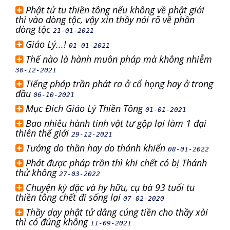
Phật tử tu thiền tông nếu không về phật giới
thì vào dòng tộc, vậy xin thầy nói rõ về phần
dòng tộc
21-01-2021
Giáo Lý...!
01-01-2021
Thế nào là hành muôn pháp mà không nhiễm
30-12-2021
Tiếng pháp trần phát ra ở cổ họng hay ở trong
đầu
06-10-2021
Mục Đích Giáo Lý Thiền Tông
01-01-2021
Bao nhiêu hành tinh vật tư gộp lại làm 1 đại
thiên thế giới
29-12-2021
Tưởng do thần hay do thánh khiển
08-01-2022
Phát được pháp trần thì khi chết có bị Thánh
thử không
27-03-2022
Chuyện kỳ đặc và hy hữu, cụ bà 93 tuổi tu
thiền tông chết đi sống lại
07-02-2020
Thầy dạy phật tử dâng cúng tiền cho thầy xài
thì có đúng không
11-09-2021