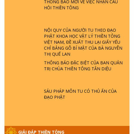
THÔNG BÁO MỚI VỀ VIỆC NHẬN CÂU
TTTD
HỎI THIỀN TÔNG
GIẢI ĐÁP ĐẶC BIỆT P23 - THIÊN ĐÀNG Ở
ĐÂU? ĐỊA NGỤC Ở ĐÂU? ĐỨC CHÚA TRỜI
LÀ AI? QUỶ SA TĂNG? | TTTD
NỘI QUY CỦA NGƯỜI TU THEO ĐẠO
PHẬT KHOA HỌC VẬT LÝ THIỀN TÔNG
VIỆT NAM, ĐỀ XUẤT THU LẠI GIẤY YẾU
GIẢI ĐÁP THIỀN TÔNG ĐẶC BIỆT P22 - TẠI
CHỈ BẢNG GỖ BÍ MẬT CỦA BÀ NGUYỄN
SAO TRÁI ĐẤT NHIỀU THIÊN TAI - LŨ LỤT
THỊ QUẾ LAN
- HỎA HOẠN | TTTD
THÔNG BÁO ĐẶC BIỆT CỦA BAN QUẢN
TRỊ CHÙA THIỀN TÔNG TÂN DIỆU
GIẢI ĐÁP THIỀN TÔNG ĐẶC BIỆT P21 - TẠI
SAO ĐỨC PHẬT BƯỚC ĐI 7 BƯỚC TRÊN
HOA SEN ? | TTTD
SÁU PHÁP MÔN TU CÓ THỦ ẤN CỦA
ĐẠO PHẬT
GIẢI ĐÁP VỀ LỄ TIỄN THIỀN TÔNG SƯ
NGỌC LÂM VỀ PHẬT GIỚI
GIẢI ĐÁP THIỀN TÔNG ĐẶC BIỆT PHẦN 20
GIẢI ĐÁP THIỀN TÔNG