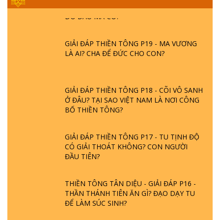
- BÁC NGUYỄN NHÂN LÀ AI? PHIỀN NÃO
DO ĐÂU MÀ CÓ?
GIẢI ĐÁP THIỀN TÔNG P19 - MA VƯƠNG
LÀ AI? CHA ĐỂ ĐỨC CHO CON?
GIẢI ĐÁP THIỀN TÔNG P18 - CÕI VÔ SANH
Ở ĐÂU? TẠI SAO VIỆT NAM LÀ NƠI CÔNG
BỐ THIỀN TÔNG?
GIẢI ĐÁP THIỀN TÔNG P17 - TU TỊNH ĐỘ
CÓ GIẢI THOÁT KHÔNG? CON NGƯỜI
ĐẦU TIÊN?
THIỀN TÔNG TÂN DIỆU - GIẢI ĐÁP P16 -
THẦN THÁNH TIÊN ĂN GÌ? ĐẠO DẠY TU
ĐỂ LÀM SÚC SINH?