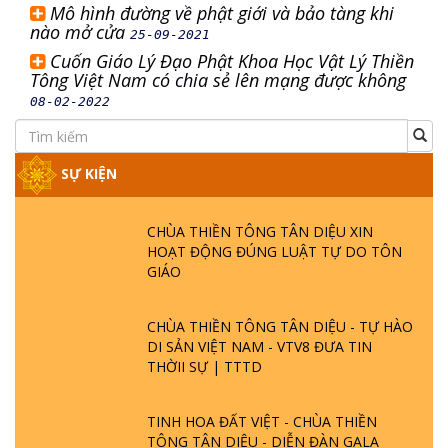
Mô hình đường về phật giới và bảo tàng khi
nào mở cửa
25-09-2021
Cuốn Giáo Lý Đạo Phật Khoa Học Vật Lý Thiền
Tông Việt Nam có chia sẻ lên mạng được không
08-02-2022
SỰ KIỆN
CHÙA THIỀN TÔNG TÂN DIỆU XIN
HOẠT ĐỘNG ĐÚNG LUẬT TỰ DO TÔN
GIÁO
CHÙA THIỀN TÔNG TÂN DIỆU - TỰ HÀO
DI SẢN VIỆT NAM - VTV8 ĐƯA TIN
THỜII SỰ | TTTD
TINH HOA ĐẤT VIỆT - CHÙA THIỀN
TÔNG TÂN DIỆU - DIỄN ĐÀN GALA