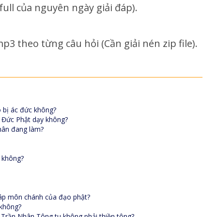
e full của nguyên ngày giải đáp)
.
p3 theo từng câu hỏi (Cần giải nén zip file).
ó bị ác đức không?
i Đức Phật dạy không?
hân đang làm?
i không?
pháp môn chánh của đạo phật?
 không?
 Trần Nhân Tông tu không phải thiền tông?