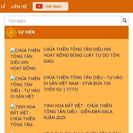
 LỄ
LIÊN HỆ
Việt Nam
中文
English
Japanese
SỰ KIỆN
CHÙA THIỀN TÔNG TÂN DIỆU XIN
HOẠT ĐỘNG ĐÚNG LUẬT TỰ DO TÔN
GIÁO
CHÙA THIỀN TÔNG TÂN DIỆU - TỰ HÀO
DI SẢN VIỆT NAM - VTV8 ĐƯA TIN
THỜII SỰ | TTTD
TINH HOA ĐẤT VIỆT - CHÙA THIỀN
TÔNG TÂN DIỆU - DIỄN ĐÀN GALA
XUÂN 2025