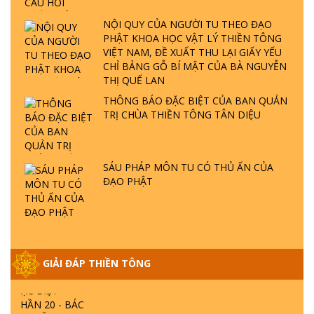
LÀ AI? QUỶ SA TĂNG? | TTTD
NỘI QUY CỦA NGƯỜI TU THEO ĐẠO
PHẬT KHOA HỌC VẬT LÝ THIỀN TÔNG
GIẢI ĐÁP THIỀN TÔNG ĐẶC BIỆT P22 - TẠI
VIỆT NAM, ĐỀ XUẤT THU LẠI GIẤY YẾU
SAO TRÁI ĐẤT NHIỀU THIÊN TAI - LŨ LỤT
CHỈ BẢNG GỖ BÍ MẬT CỦA BÀ NGUYỄN
- HỎA HOẠN | TTTD
THỊ QUẾ LAN
THÔNG BÁO ĐẶC BIỆT CỦA BAN QUẢN
GIẢI ĐÁP THIỀN TÔNG ĐẶC BIỆT P21 - TẠI
TRỊ CHÙA THIỀN TÔNG TÂN DIỆU
SAO ĐỨC PHẬT BƯỚC ĐI 7 BƯỚC TRÊN
HOA SEN ? | TTTD
SÁU PHÁP MÔN TU CÓ THỦ ẤN CỦA
GIẢI ĐÁP VỀ LỄ TIỄN THIỀN TÔNG SƯ
ĐẠO PHẬT
NGỌC LÂM VỀ PHẬT GIỚI
GIẢI ĐÁP THIỀN TÔNG ĐẶC BIỆT PHẦN 20
- BÁC NGUYỄN NHÂN LÀ AI? PHIỀN NÃO
GIẢI ĐÁP THIỀN TÔNG
DO ĐÂU MÀ CÓ?
GIẢI ĐÁP THIỀN TÔNG P19 - MA VƯƠNG