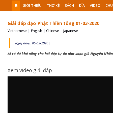
GIỚI THIỆU
THƠ KỆ
SÁCH
ĐĨA
VIDEO
CHU
Giải đáp đạo Phật Thiền tông 01-03-2020
Vietnamese
|
English
|
Chinese
|
Japanese
Ngày đăng: 05-03-2020||
Ai có đủ khả năng cho hỏi đáp tự do như soạn giả Nguyễn Nhâ
Xem video giải đáp