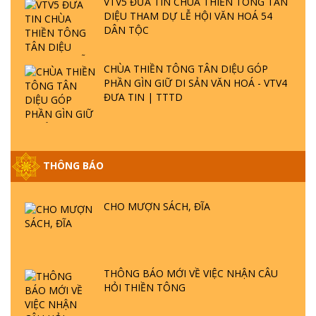
VTV5 ĐƯA TIN CHÙA THIỀN TÔNG TÂN
DIỆU THAM DỰ LỄ HỘI VĂN HOÁ 54
DÂN TỘC
CHÙA THIỀN TÔNG TÂN DIỆU GÓP
PHẦN GÌN GIỮ DI SẢN VĂN HOÁ - VTV4
ĐƯA TIN | TTTD
GIẢI ĐÁP ĐẶC BIỆT P25 - SUỐT 49 NĂM
THÔNG BÁO
PHẬT KHÔNG NÓI? HỘI LONG HOA LÀ
HỘI GÌ? TỬ VÌ ĐẠO
CHO MƯỢN SÁCH, ĐĨA
GIẢI ĐÁP ĐẶC BIỆT P24 - TÁNH PHẬT
ĐƯỢC HÌNH THÀNH NHƯ THẾ NÀO?
PHẬT GIỚI CÓ THỜI GIAN KHÔNG? |
TTTD
THÔNG BÁO MỚI VỀ VIỆC NHẬN CÂU
HỎI THIỀN TÔNG
GIẢI ĐÁP ĐẶC BIỆT P23 - THIÊN ĐÀNG Ở
ĐÂU? ĐỊA NGỤC Ở ĐÂU? ĐỨC CHÚA TRỜI