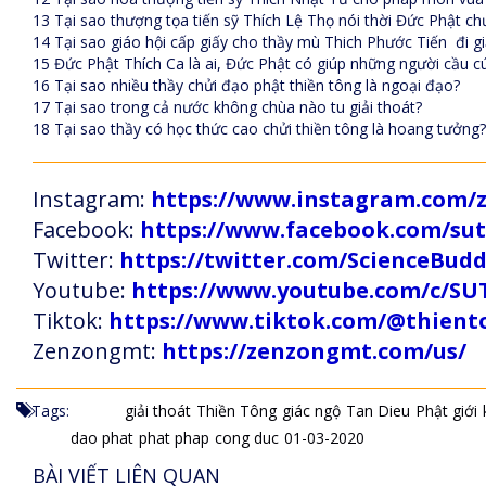
13 Tại sao thượng tọa tiến sỹ Thích Lệ Thọ nói thời Đức Phật ch
14 Tại sao giáo hội cấp giấy cho thầy mù Thich Phước Tiến đi 
15 Đức Phật Thích Ca là ai, Đức Phật có giúp những người cầu 
16 Tại sao nhiều thầy chửi đạo phật thiền tông là ngoại đạo?
17 Tại sao trong cả nước không chùa nào tu giải thoát?
18 Tại sao thầy có học thức cao chửi thiền tông là hoang tưởng?
Instagram:
https://www.instagram.com
Facebook:
https://www.facebook.com/s
Twitter:
https://twitter.com/ScienceBud
Youtube:
https://www.youtube.com/c
Tiktok:
https://www.tiktok.com/@thien
Zenzongmt:
https://zenzongmt.com/us/
Tags:
giải thoát
Thiền Tông
giác ngộ
Tan Dieu
Phật giới
dao phat
phat phap
cong duc
01-03-2020
BÀI VIẾT LIÊN QUAN