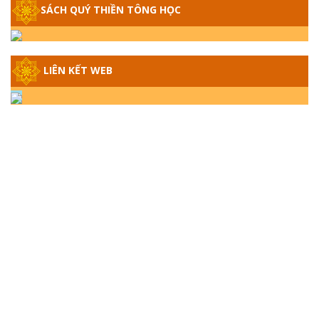
SÁCH QUÝ THIỀN TÔNG HỌC
GIẢI ĐÁP THIỀN TÔNG ĐẶC BIỆT - P14 -
NGUỒN GỐC ÂM LỊCH DƯƠNG LỊCH -
TẦNG BÌNH LƯU LỚN ĐẾN ĐÂU
LIÊN KẾT WEB
GIẢI ĐÁP THIỀN TÔNG ĐẶC BIỆT - P13 -
CON NGƯỜI TU THÀNH PHẬT ĐƯỢC
KHÔNG? XÁ LỢI PHẬT THẬT - GIẢ | TTTD
GIẢI ĐÁP THIỀN TÔNG ĐẶC BIỆT - P12 -
SỰ THẬT VỀ ĐẠI HỒNG THỦY? TRỜI ĐÁNH
THÁNH ĐÂM THẦN VẶN HỌNG?
GIẢI ĐÁP ĐẶC BIỆT 2024 - P11
GIẢI ĐÁP ĐẶC BIỆT 2024 – P10 – NGỒI
THIỀN BỊ CÔ HỒN NHẬP? TRƯỚC KHI TẮT
THỞ NGÁP 3 CÁI?