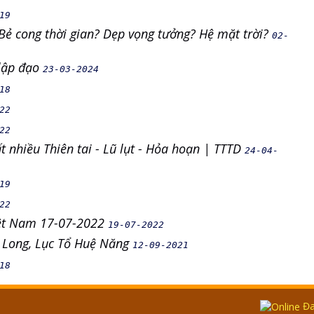
19
 Bẻ cong thời gian? Dẹp vọng tưởng? Hệ mặt trời?
02-
 lập đạo
23-03-2024
18
22
22
t nhiều Thiên tai - Lũ lụt - Hỏa hoạn | TTTD
24-04-
19
22
iệt Nam 17-07-2022
19-07-2022
 Long, Lục Tổ Huệ Năng
12-09-2021
18
Đa