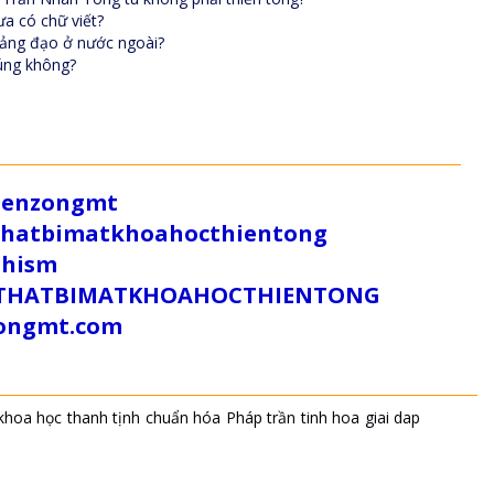
ưa có chữ viết?
giảng đạo ở nước ngoài?
cúng không?
/zenzongmt
uthatbimatkhoahocthientong
dhism
/SUTHATBIMATKHOAHOCTHIENTONG
tongmt.com
khoa học
thanh tịnh
chuẩn hóa
Pháp trần
tinh hoa
giai dap