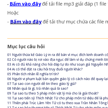
Bấm vào đây
để tải file mp3 giải đáp
(1 fil
-
Hoặc
-
Bấm vào đây
để tải thư mục chứa các file m
Mục lục câu hỏi
01 Người thừa kế Giáo Lý in ra để bán vì mục đích kinh doanh c
02 Có người nào bị rơi vào địa ngục để làm ví dụ chứng minh lờ
03 Ai có đủ khả năng cho hỏi đáp tự do như soạn giả Nguyễn N
04 Ai có thể đặt ra câu hỏi truy đuổi người khác?
05 Phân tích nhân lễ nghĩa trí tín?
06 Người vi phạm luật bản quyền giáo lý có cách nào để quay lạ
07 Tại sao con người dễ tin theo giáo lý giả?
08 Nhân quả là gì, trả nhân quả là sao?
09 Tại sao tu theo 5 pháp môn vật lý mà cho là giải thoát?
10 Tại sao tiến sỹ Thích Nhật Từ cho pháp môn tứ diệu đế là 
11 Thiền phái Trúc Lâm Yên Tử có tu theo vua Trần Nhân Tông
12 Tại sao hòa thượng tiến sỹ Thích Nhật Từ cho pháp môn vua