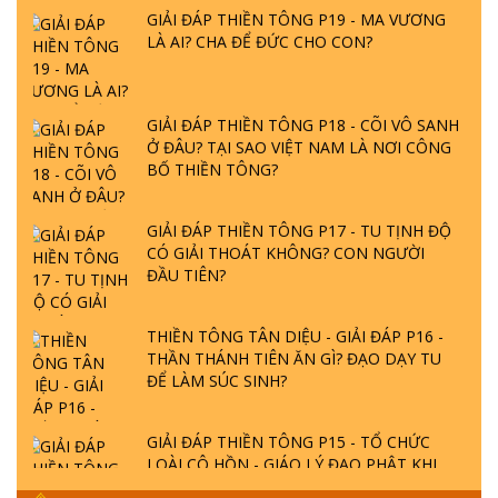
LÀ AI? CHA ĐỂ ĐỨC CHO CON?
GIẢI ĐÁP THIỀN TÔNG P18 - CÕI VÔ SANH
Ở ĐÂU? TẠI SAO VIỆT NAM LÀ NƠI CÔNG
BỐ THIỀN TÔNG?
GIẢI ĐÁP THIỀN TÔNG P17 - TU TỊNH ĐỘ
CÓ GIẢI THOÁT KHÔNG? CON NGƯỜI
ĐẦU TIÊN?
THIỀN TÔNG TÂN DIỆU - GIẢI ĐÁP P16 -
THẦN THÁNH TIÊN ĂN GÌ? ĐẠO DẠY TU
ĐỂ LÀM SÚC SINH?
GIẢI ĐÁP THIỀN TÔNG P15 - TỔ CHỨC
LOÀI CÔ HỒN - GIÁO LÝ ĐẠO PHẬT KHI
NÀO XUẤT BẢN