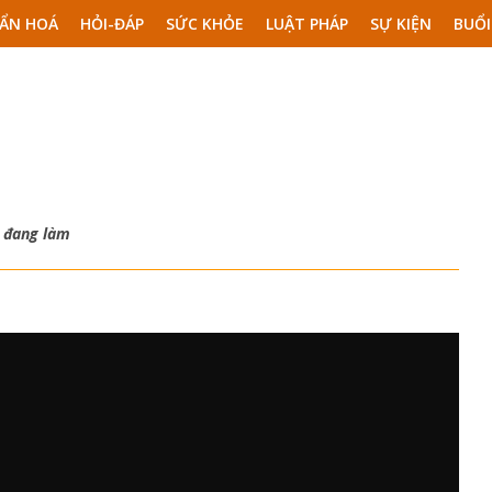
ẨN HOÁ
HỎI-ĐÁP
SỨC KHỎE
LUẬT PHÁP
SỰ KIỆN
BUỔI
n đang làm