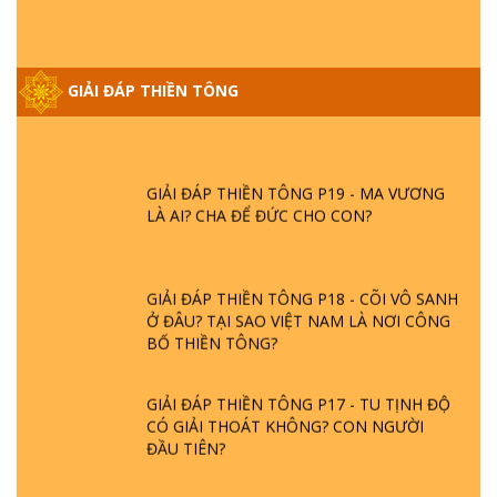
GIẢI ĐÁP THIỀN TÔNG ĐẶC BIỆT PHẦN 20
GIẢI ĐÁP THIỀN TÔNG
- BÁC NGUYỄN NHÂN LÀ AI? PHIỀN NÃO
DO ĐÂU MÀ CÓ?
GIẢI ĐÁP THIỀN TÔNG P19 - MA VƯƠNG
LÀ AI? CHA ĐỂ ĐỨC CHO CON?
GIẢI ĐÁP THIỀN TÔNG P18 - CÕI VÔ SANH
Ở ĐÂU? TẠI SAO VIỆT NAM LÀ NƠI CÔNG
BỐ THIỀN TÔNG?
GIẢI ĐÁP THIỀN TÔNG P17 - TU TỊNH ĐỘ
CÓ GIẢI THOÁT KHÔNG? CON NGƯỜI
ĐẦU TIÊN?