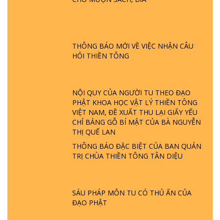
GIẢI ĐÁP ĐẶC BIỆT P24 - TÁNH PHẬT
ĐƯỢC HÌNH THÀNH NHƯ THẾ NÀO?
PHẬT GIỚI CÓ THỜI GIAN KHÔNG? |
THÔNG BÁO MỚI VỀ VIỆC NHẬN CÂU
TTTD
HỎI THIỀN TÔNG
GIẢI ĐÁP ĐẶC BIỆT P23 - THIÊN ĐÀNG Ở
ĐÂU? ĐỊA NGỤC Ở ĐÂU? ĐỨC CHÚA TRỜI
LÀ AI? QUỶ SA TĂNG? | TTTD
NỘI QUY CỦA NGƯỜI TU THEO ĐẠO
PHẬT KHOA HỌC VẬT LÝ THIỀN TÔNG
VIỆT NAM, ĐỀ XUẤT THU LẠI GIẤY YẾU
GIẢI ĐÁP THIỀN TÔNG ĐẶC BIỆT P22 - TẠI
CHỈ BẢNG GỖ BÍ MẬT CỦA BÀ NGUYỄN
SAO TRÁI ĐẤT NHIỀU THIÊN TAI - LŨ LỤT
THỊ QUẾ LAN
- HỎA HOẠN | TTTD
THÔNG BÁO ĐẶC BIỆT CỦA BAN QUẢN
TRỊ CHÙA THIỀN TÔNG TÂN DIỆU
GIẢI ĐÁP THIỀN TÔNG ĐẶC BIỆT P21 - TẠI
SAO ĐỨC PHẬT BƯỚC ĐI 7 BƯỚC TRÊN
HOA SEN ? | TTTD
SÁU PHÁP MÔN TU CÓ THỦ ẤN CỦA
ĐẠO PHẬT
GIẢI ĐÁP VỀ LỄ TIỄN THIỀN TÔNG SƯ
NGỌC LÂM VỀ PHẬT GIỚI