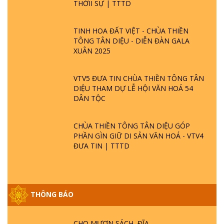
THỜII SỰ | TTTD
TINH HOA ĐẤT VIỆT - CHÙA THIỀN
TÔNG TÂN DIỆU - DIỄN ĐÀN GALA
XUÂN 2025
VTV5 ĐƯA TIN CHÙA THIỀN TÔNG TÂN
DIỆU THAM DỰ LỄ HỘI VĂN HOÁ 54
DÂN TỘC
CHÙA THIỀN TÔNG TÂN DIỆU GÓP
PHẦN GÌN GIỮ DI SẢN VĂN HOÁ - VTV4
ĐƯA TIN | TTTD
THÔNG BÁO
GIẢI ĐÁP ĐẶC BIỆT P25 - SUỐT 49 NĂM
PHẬT KHÔNG NÓI? HỘI LONG HOA LÀ
HỘI GÌ? TỬ VÌ ĐẠO
CHO MƯỢN SÁCH, ĐĨA