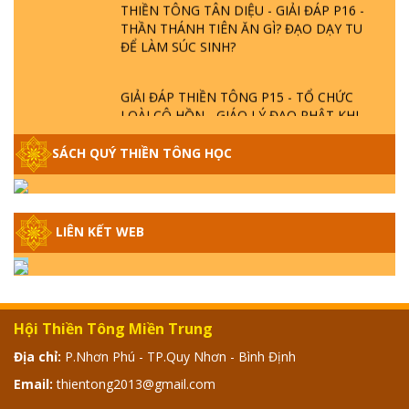
THIỀN TÔNG TÂN DIỆU - GIẢI ĐÁP P16 -
THẦN THÁNH TIÊN ĂN GÌ? ĐẠO DẠY TU
ĐỂ LÀM SÚC SINH?
GIẢI ĐÁP THIỀN TÔNG P15 - TỔ CHỨC
LOÀI CÔ HỒN - GIÁO LÝ ĐẠO PHẬT KHI
NÀO XUẤT BẢN
SÁCH QUÝ THIỀN TÔNG HỌC
GIẢI ĐÁP THIỀN TÔNG ĐẶC BIỆT - P14 -
NGUỒN GỐC ÂM LỊCH DƯƠNG LỊCH -
TẦNG BÌNH LƯU LỚN ĐẾN ĐÂU
LIÊN KẾT WEB
GIẢI ĐÁP THIỀN TÔNG ĐẶC BIỆT - P13 -
CON NGƯỜI TU THÀNH PHẬT ĐƯỢC
KHÔNG? XÁ LỢI PHẬT THẬT - GIẢ | TTTD
Hội Thiền Tông Miền Trung
GIẢI ĐÁP THIỀN TÔNG ĐẶC BIỆT - P12 -
Địa chỉ:
P.Nhơn Phú - TP.Quy Nhơn - Bình Định
SỰ THẬT VỀ ĐẠI HỒNG THỦY? TRỜI ĐÁNH
Email:
thientong2013@gmail.com
THÁNH ĐÂM THẦN VẶN HỌNG?