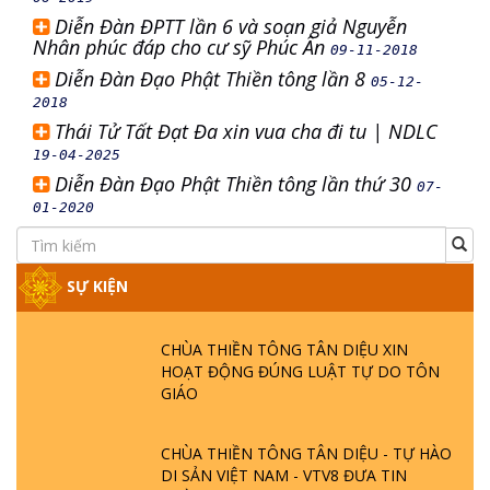
Diễn Đàn ĐPTT lần 6 và soạn giả Nguyễn
Nhân phúc đáp cho cư sỹ Phúc Ân
09-11-2018
Diễn Đàn Đạo Phật Thiền tông lần 8
05-12-
2018
Thái Tử Tất Đạt Đa xin vua cha đi tu | NDLC
19-04-2025
Diễn Đàn Đạo Phật Thiền tông lần thứ 30
07-
01-2020
SỰ KIỆN
CHÙA THIỀN TÔNG TÂN DIỆU XIN
HOẠT ĐỘNG ĐÚNG LUẬT TỰ DO TÔN
GIÁO
CHÙA THIỀN TÔNG TÂN DIỆU - TỰ HÀO
DI SẢN VIỆT NAM - VTV8 ĐƯA TIN