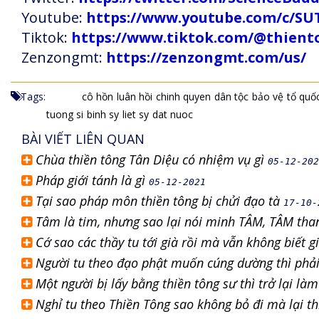
Youtube:
https://www.youtube.com/c
Tiktok:
https://www.tiktok.com/@thien
Zenzongmt:
https://zenzongmt.com/us/
Tags:
cô hồn
luân hồi
chinh quyen
dân tộc
bảo vệ
tổ quố
tuong si
binh sy
liet sy
dat nuoc
BÀI VIẾT LIÊN QUAN
Chùa thiền tông Tân Diệu có nhiệm vụ gì
05-12-202
Pháp giới tánh là gì
05-12-2021
Tại sao pháp môn thiền tông bị chửi đạo tà
17-10-
Tâm là tim, nhưng sao lại nói minh TÂM, TÂM th
Cớ sao các thầy tu tới già rồi mà vẫn không biết g
Người tu theo đạo phật muốn cúng dường thì phả
Một người bị lấy bằng thiền tông sư thì trở lại làm
Nghỉ tu theo Thiền Tông sao không bỏ đi mà lại t