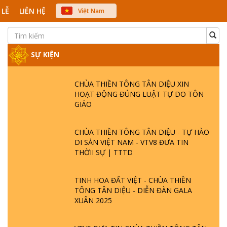
 LỄ
LIÊN HỆ
Việt Nam
中文
English
Japanese
SỰ KIỆN
CHÙA THIỀN TÔNG TÂN DIỆU XIN
HOẠT ĐỘNG ĐÚNG LUẬT TỰ DO TÔN
GIÁO
CHÙA THIỀN TÔNG TÂN DIỆU - TỰ HÀO
DI SẢN VIỆT NAM - VTV8 ĐƯA TIN
THỜII SỰ | TTTD
TINH HOA ĐẤT VIỆT - CHÙA THIỀN
TÔNG TÂN DIỆU - DIỄN ĐÀN GALA
XUÂN 2025