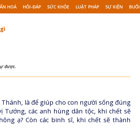
ẨN HOÁ
HỎI-ĐÁP
SỨC KHỎE
LUẬT PHÁP
SỰ KIỆN
BUỔI
gì
sự được.
 Thánh, là để giúp cho con người sống đúng
 vị Tướng, các anh hùng dân tộc, khi chết sẽ
ng ạ? Còn các binh sĩ, khi chết sẽ thành