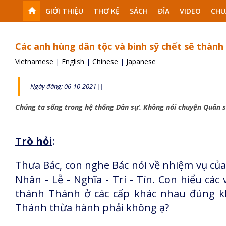
GIỚI THIỆU
THƠ KỆ
SÁCH
ĐĨA
VIDEO
CHU
Các anh hùng dân tộc và binh sỹ chết sẽ thành 
Vietnamese
|
English
|
Chinese
|
Japanese
Ngày đăng: 06-10-2021||
Chúng ta sống trong hệ thống Dân sự. Không nói chuyện Quân 
Trò hỏi
:
Thưa Bác, con nghe Bác nói về nhiệm vụ của
Nhân - Lễ - Nghĩa - Trí - Tín. Con hiểu các
thánh Thánh ở các cấp khác nhau đúng khô
Thánh thừa hành phải không ạ?