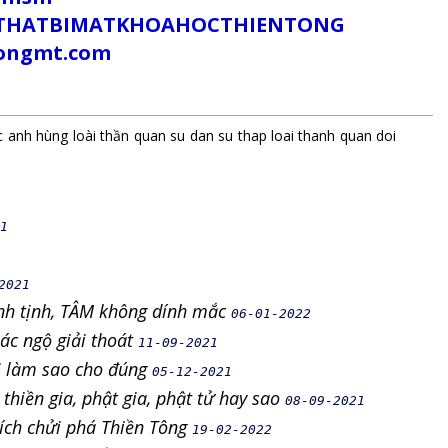
/SUTHATBIMATKHOAHOCTHIENTONG
tongmt.com
c
anh hùng
loài thần
quan su
dan su
thap loai thanh
quan doi
1
2021
anh tịnh, TÂM không dính mắc
06-01-2022
iác ngộ giải thoát
11-09-2021
i làm sao cho đúng
05-12-2021
 thiền gia, phật gia, phật tử hay sao
08-09-2021
hích chửi phá Thiền Tông
19-02-2022