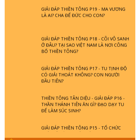
GIẢI ĐÁP THIỀN TÔNG P19 - MA VƯƠNG
LÀ AI? CHA ĐỂ ĐỨC CHO CON?
GIẢI ĐÁP THIỀN TÔNG P18 - CÕI VÔ SANH
Ở ĐÂU? TẠI SAO VIỆT NAM LÀ NƠI CÔNG
BỐ THIỀN TÔNG?
GIẢI ĐÁP THIỀN TÔNG P17 - TU TỊNH ĐỘ
CÓ GIẢI THOÁT KHÔNG? CON NGƯỜI
ĐẦU TIÊN?
THIỀN TÔNG TÂN DIỆU - GIẢI ĐÁP P16 -
THẦN THÁNH TIÊN ĂN GÌ? ĐẠO DẠY TU
ĐỂ LÀM SÚC SINH?
GIẢI ĐÁP THIỀN TÔNG P15 - TỔ CHỨC
LOÀI CÔ HỒN - GIÁO LÝ ĐẠO PHẬT KHI
NÀO XUẤT BẢN