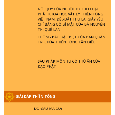
ĐÂU? ĐỊA NGỤC Ở ĐÂU? ĐỨC CHÚA TRỜI
LÀ AI? QUỶ SA TĂNG? | TTTD
NỘI QUY CỦA NGƯỜI TU THEO ĐẠO
PHẬT KHOA HỌC VẬT LÝ THIỀN TÔNG
VIỆT NAM, ĐỀ XUẤT THU LẠI GIẤY YẾU
GIẢI ĐÁP THIỀN TÔNG ĐẶC BIỆT P22 - TẠI
CHỈ BẢNG GỖ BÍ MẬT CỦA BÀ NGUYỄN
SAO TRÁI ĐẤT NHIỀU THIÊN TAI - LŨ LỤT
THỊ QUẾ LAN
- HỎA HOẠN | TTTD
THÔNG BÁO ĐẶC BIỆT CỦA BAN QUẢN
TRỊ CHÙA THIỀN TÔNG TÂN DIỆU
GIẢI ĐÁP THIỀN TÔNG ĐẶC BIỆT P21 - TẠI
SAO ĐỨC PHẬT BƯỚC ĐI 7 BƯỚC TRÊN
HOA SEN ? | TTTD
SÁU PHÁP MÔN TU CÓ THỦ ẤN CỦA
ĐẠO PHẬT
GIẢI ĐÁP VỀ LỄ TIỄN THIỀN TÔNG SƯ
NGỌC LÂM VỀ PHẬT GIỚI
GIẢI ĐÁP THIỀN TÔNG ĐẶC BIỆT PHẦN 20
GIẢI ĐÁP THIỀN TÔNG
- BÁC NGUYỄN NHÂN LÀ AI? PHIỀN NÃO
DO ĐÂU MÀ CÓ?