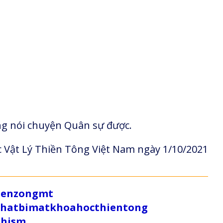
g nói chuyện Quân sự được.
 Vật Lý Thiền Tông Việt Nam ngày 1/10/2021
/zenzongmt
uthatbimatkhoahocthientong
dhism