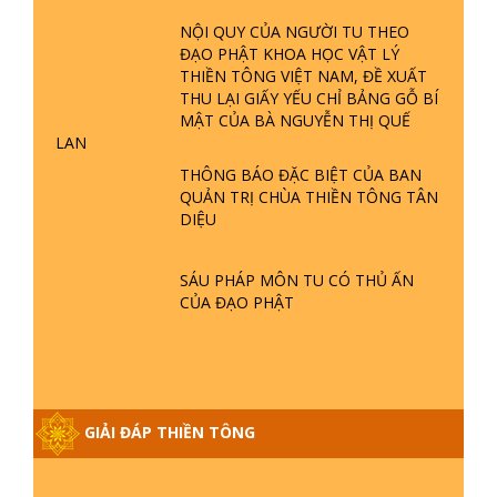
ĐÀNG Ở ĐÂU? ĐỊA NGỤC Ở ĐÂU?
NỘI QUY CỦA NGƯỜI TU THEO
ĐỨC CHÚA TRỜI LÀ AI? QUỶ SA
ĐẠO PHẬT KHOA HỌC VẬT LÝ
TĂNG? | TTTD
THIỀN TÔNG VIỆT NAM, ĐỀ XUẤT
GIẢI ĐÁP THIỀN TÔNG ĐẶC BIỆT P22
THU LẠI GIẤY YẾU CHỈ BẢNG GỖ BÍ
- TẠI SAO TRÁI ĐẤT NHIỀU THIÊN TAI
MẬT CỦA BÀ NGUYỄN THỊ QUẾ
- LŨ LỤT - HỎA HOẠN | TTTD
LAN
THÔNG BÁO ĐẶC BIỆT CỦA BAN
QUẢN TRỊ CHÙA THIỀN TÔNG TÂN
GIẢI ĐÁP THIỀN TÔNG ĐẶC BIỆT P21
DIỆU
- TẠI SAO ĐỨC PHẬT BƯỚC ĐI 7
BƯỚC TRÊN HOA SEN ? | TTTD
SÁU PHÁP MÔN TU CÓ THỦ ẤN
CỦA ĐẠO PHẬT
GIẢI ĐÁP VỀ LỄ TIỄN THIỀN TÔNG SƯ
NGỌC LÂM VỀ PHẬT GIỚI
GIẢI ĐÁP THIỀN TÔNG ĐẶC BIỆT
GIẢI ĐÁP THIỀN TÔNG
PHẦN 20 - BÁC NGUYỄN NHÂN LÀ AI?
PHIỀN NÃO DO ĐÂU MÀ CÓ?