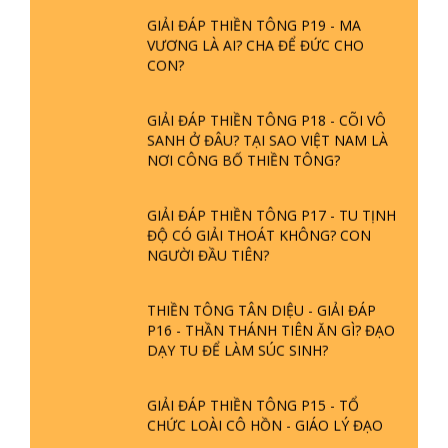
GIẢI ĐÁP THIỀN TÔNG P19 - MA
VƯƠNG LÀ AI? CHA ĐỂ ĐỨC CHO
CON?
GIẢI ĐÁP THIỀN TÔNG P18 - CÕI VÔ
SANH Ở ĐÂU? TẠI SAO VIỆT NAM LÀ
NƠI CÔNG BỐ THIỀN TÔNG?
GIẢI ĐÁP THIỀN TÔNG P17 - TU TỊNH
ĐỘ CÓ GIẢI THOÁT KHÔNG? CON
NGƯỜI ĐẦU TIÊN?
THIỀN TÔNG TÂN DIỆU - GIẢI ĐÁP
P16 - THẦN THÁNH TIÊN ĂN GÌ? ĐẠO
DẠY TU ĐỂ LÀM SÚC SINH?
GIẢI ĐÁP THIỀN TÔNG P15 - TỔ
CHỨC LOÀI CÔ HỒN - GIÁO LÝ ĐẠO
PHẬT KHI NÀO XUẤT BẢN