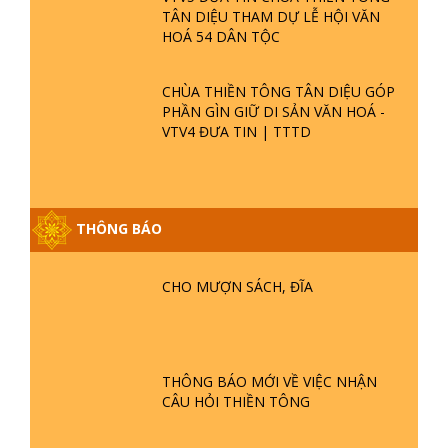
TÂN DIỆU THAM DỰ LỄ HỘI VĂN
HOÁ 54 DÂN TỘC
CHÙA THIỀN TÔNG TÂN DIỆU GÓP
PHẦN GÌN GIỮ DI SẢN VĂN HOÁ -
VTV4 ĐƯA TIN | TTTD
THÔNG BÁO
GIẢI ĐÁP ĐẶC BIỆT P25 - SUỐT 49
NĂM PHẬT KHÔNG NÓI? HỘI LONG
CHO MƯỢN SÁCH, ĐĨA
HOA LÀ HỘI GÌ? TỬ VÌ ĐẠO
GIẢI ĐÁP ĐẶC BIỆT P24 - TÁNH PHẬT
ĐƯỢC HÌNH THÀNH NHƯ THẾ NÀO?
THÔNG BÁO MỚI VỀ VIỆC NHẬN
PHẬT GIỚI CÓ THỜI GIAN KHÔNG? |
CÂU HỎI THIỀN TÔNG
TTTD
GIẢI ĐÁP ĐẶC BIỆT P23 - THIÊN