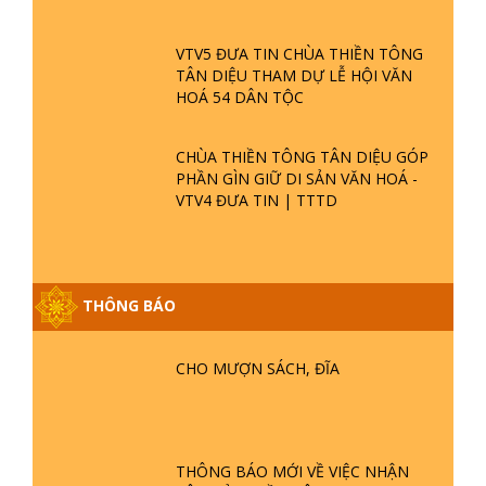
VTV5 ĐƯA TIN CHÙA THIỀN TÔNG
TÂN DIỆU THAM DỰ LỄ HỘI VĂN
HOÁ 54 DÂN TỘC
CHÙA THIỀN TÔNG TÂN DIỆU GÓP
PHẦN GÌN GIỮ DI SẢN VĂN HOÁ -
VTV4 ĐƯA TIN | TTTD
GIẢI ĐÁP ĐẶC BIỆT P25 - SUỐT 49
THÔNG BÁO
NĂM PHẬT KHÔNG NÓI? HỘI LONG
HOA LÀ HỘI GÌ? TỬ VÌ ĐẠO
CHO MƯỢN SÁCH, ĐĨA
GIẢI ĐÁP ĐẶC BIỆT P24 - TÁNH PHẬT
ĐƯỢC HÌNH THÀNH NHƯ THẾ NÀO?
PHẬT GIỚI CÓ THỜI GIAN KHÔNG? |
THÔNG BÁO MỚI VỀ VIỆC NHẬN
TTTD