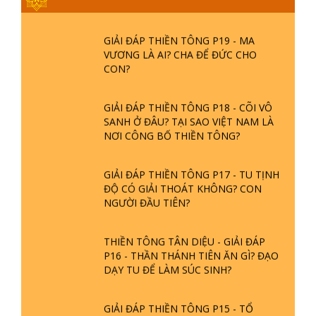
GIẢI ĐÁP THIỀN TÔNG P19 - MA
VƯƠNG LÀ AI? CHA ĐỂ ĐỨC CHO
CON?
GIẢI ĐÁP THIỀN TÔNG P18 - CÕI VÔ
SANH Ở ĐÂU? TẠI SAO VIỆT NAM LÀ
NƠI CÔNG BỐ THIỀN TÔNG?
GIẢI ĐÁP THIỀN TÔNG P17 - TU TỊNH
ĐỘ CÓ GIẢI THOÁT KHÔNG? CON
NGƯỜI ĐẦU TIÊN?
THIỀN TÔNG TÂN DIỆU - GIẢI ĐÁP
P16 - THẦN THÁNH TIÊN ĂN GÌ? ĐẠO
DẠY TU ĐỂ LÀM SÚC SINH?
GIẢI ĐÁP THIỀN TÔNG P15 - TỔ