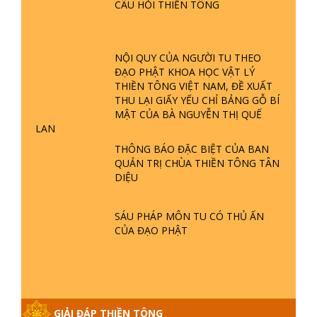
CÂU HỎI THIỀN TÔNG
GIẢI ĐÁP ĐẶC BIỆT P23 - THIÊN
ĐÀNG Ở ĐÂU? ĐỊA NGỤC Ở ĐÂU?
ĐỨC CHÚA TRỜI LÀ AI? QUỶ SA
NỘI QUY CỦA NGƯỜI TU THEO
TĂNG? | TTTD
ĐẠO PHẬT KHOA HỌC VẬT LÝ
GIẢI ĐÁP THIỀN TÔNG ĐẶC BIỆT P22
THIỀN TÔNG VIỆT NAM, ĐỀ XUẤT
- TẠI SAO TRÁI ĐẤT NHIỀU THIÊN TAI
THU LẠI GIẤY YẾU CHỈ BẢNG GỖ BÍ
- LŨ LỤT - HỎA HOẠN | TTTD
MẬT CỦA BÀ NGUYỄN THỊ QUẾ
LAN
THÔNG BÁO ĐẶC BIỆT CỦA BAN
GIẢI ĐÁP THIỀN TÔNG ĐẶC BIỆT P21
QUẢN TRỊ CHÙA THIỀN TÔNG TÂN
- TẠI SAO ĐỨC PHẬT BƯỚC ĐI 7
DIỆU
BƯỚC TRÊN HOA SEN ? | TTTD
SÁU PHÁP MÔN TU CÓ THỦ ẤN
GIẢI ĐÁP VỀ LỄ TIỄN THIỀN TÔNG SƯ
CỦA ĐẠO PHẬT
NGỌC LÂM VỀ PHẬT GIỚI
GIẢI ĐÁP THIỀN TÔNG ĐẶC BIỆT
PHẦN 20 - BÁC NGUYỄN NHÂN LÀ AI?
GIẢI ĐÁP THIỀN TÔNG
PHIỀN NÃO DO ĐÂU MÀ CÓ?