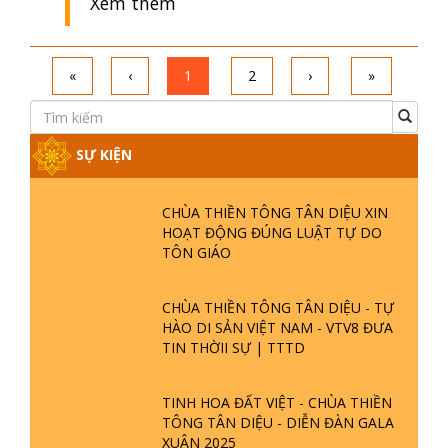
Xem thêm
«
‹
1
2
›
»
SỰ KIỆN
CHÙA THIỀN TÔNG TÂN DIỆU XIN
HOẠT ĐỘNG ĐÚNG LUẬT TỰ DO
TÔN GIÁO
CHÙA THIỀN TÔNG TÂN DIỆU - TỰ
HÀO DI SẢN VIỆT NAM - VTV8 ĐƯA
TIN THỜII SỰ | TTTD
TINH HOA ĐẤT VIỆT - CHÙA THIỀN
TÔNG TÂN DIỆU - DIỄN ĐÀN GALA
XUÂN 2025