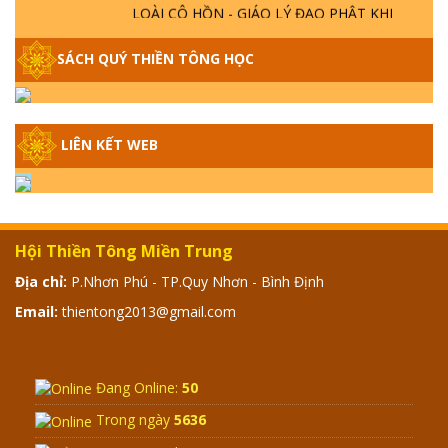
LOÀI CÔ HỒN - GIÁO LÝ ĐẠO PHẬT KHI
NÀO XUẤT BẢN
SÁCH QUÝ THIỀN TÔNG HỌC
GIẢI ĐÁP THIỀN TÔNG ĐẶC BIỆT - P14 -
NGUỒN GỐC ÂM LỊCH DƯƠNG LỊCH -
TẦNG BÌNH LƯU LỚN ĐẾN ĐÂU
LIÊN KẾT WEB
GIẢI ĐÁP THIỀN TÔNG ĐẶC BIỆT - P13 -
CON NGƯỜI TU THÀNH PHẬT ĐƯỢC
KHÔNG? XÁ LỢI PHẬT THẬT - GIẢ | TTTD
Hội Thiền Tông Miền Trung
GIẢI ĐÁP THIỀN TÔNG ĐẶC BIỆT - P12 -
Địa chỉ:
P.Nhơn Phú - TP.Quy Nhơn - Bình Định
SỰ THẬT VỀ ĐẠI HỒNG THỦY? TRỜI ĐÁNH
THÁNH ĐÂM THẦN VẶN HỌNG?
Email:
thientong2013@gmail.com
GIẢI ĐÁP ĐẶC BIỆT 2024 - P11
Đang Online:
50
Trong ngày
5636