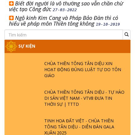
Biết đời người là vô thường sao vẫn chần chừ
việc tạo Công đức
27-03-2022
Ngộ kinh Kim Cang và Pháp Bảo Đàn thì có
hiểu về pháp môn Thiền tông không
19-10-2019
SỰ KIỆN
CHÙA THIỀN TÔNG TÂN DIỆU XIN
HOẠT ĐỘNG ĐÚNG LUẬT TỰ DO TÔN
GIÁO
CHÙA THIỀN TÔNG TÂN DIỆU - TỰ HÀO
DI SẢN VIỆT NAM - VTV8 ĐƯA TIN
THỜII SỰ | TTTD
TINH HOA ĐẤT VIỆT - CHÙA THIỀN
TÔNG TÂN DIỆU - DIỄN ĐÀN GALA
XUÂN 2025