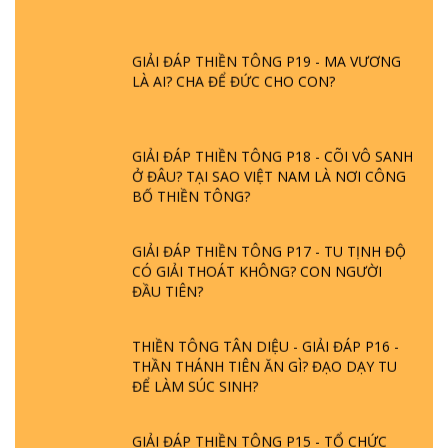
GIẢI ĐÁP THIỀN TÔNG P19 - MA VƯƠNG
LÀ AI? CHA ĐỂ ĐỨC CHO CON?
GIẢI ĐÁP THIỀN TÔNG P18 - CÕI VÔ SANH
Ở ĐÂU? TẠI SAO VIỆT NAM LÀ NƠI CÔNG
BỐ THIỀN TÔNG?
GIẢI ĐÁP THIỀN TÔNG P17 - TU TỊNH ĐỘ
CÓ GIẢI THOÁT KHÔNG? CON NGƯỜI
ĐẦU TIÊN?
THIỀN TÔNG TÂN DIỆU - GIẢI ĐÁP P16 -
THẦN THÁNH TIÊN ĂN GÌ? ĐẠO DẠY TU
ĐỂ LÀM SÚC SINH?
GIẢI ĐÁP THIỀN TÔNG P15 - TỔ CHỨC