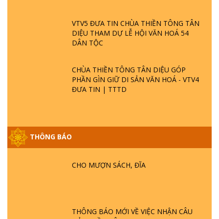
VTV5 ĐƯA TIN CHÙA THIỀN TÔNG TÂN
DIỆU THAM DỰ LỄ HỘI VĂN HOÁ 54
DÂN TỘC
CHÙA THIỀN TÔNG TÂN DIỆU GÓP
PHẦN GÌN GIỮ DI SẢN VĂN HOÁ - VTV4
ĐƯA TIN | TTTD
THÔNG BÁO
GIẢI ĐÁP ĐẶC BIỆT P25 - SUỐT 49 NĂM
PHẬT KHÔNG NÓI? HỘI LONG HOA LÀ
HỘI GÌ? TỬ VÌ ĐẠO
CHO MƯỢN SÁCH, ĐĨA
GIẢI ĐÁP ĐẶC BIỆT P24 - TÁNH PHẬT
ĐƯỢC HÌNH THÀNH NHƯ THẾ NÀO?
PHẬT GIỚI CÓ THỜI GIAN KHÔNG? |
THÔNG BÁO MỚI VỀ VIỆC NHẬN CÂU
TTTD