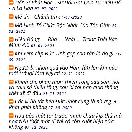
Tiến Sĩ Phật Học - Sự Dối Gạt Qua Tứ Diệu Đế
- A La Hán
01-01-2021
Mê tín - Chánh tín
04-07-2023
Mô Hình Tổ Chức Bậc Nhất Của Tôn Giáo
01-
01-2021
Hiểu Đúng: ... Bùa ... Ngải ... Trong Thời Văn
Minh 4.0
01-01-2021
Khi xem clip Đức Tịnh gặp con rắn là do gì
11-
09-2021
Người bị nhân quả vào Hầm lửa lớn khi nào
mới trở lại làm Người
22-11-2021
Khinh chê pháp môn Thiền Tông sau sám hối
và chia sẻ thiền tông, sau bị tai nạn giao thông
chết sẽ đi đâu
01-11-2021
Các vị bồ tát bên Đức Phật cũng là những vị
Phật phải không
27-03-2022
Hoa tiêu thật tới trước, mình chưa kịp thử mà
hoa tiêu thật mất đi thì có còn xuất hiện nữa
không
07-12-2021