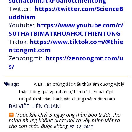
suthatbimatkhoahocthientong
Twitter:
https://twitter.com/ScienceB
uddhism
Youtube:
https://www.youtube.com/c/
SUTHATBIMATKHOAHOCTHIENTONG
Tiktok:
https://www.tiktok.com/@thie
ntongmt.com
Zenzongmt:
https://zenzongmt.com/u
s/
Tags:
A La Hán
chứng đắc
tiểu thừa
âm dương
vật lý
thần thông
quả vị
alahan
tự tịch
tứ thiền
bát định
tứ quả
thinh văn
thanh văn
chứng thánh
định tâm
BÀI VIẾT LIÊN QUAN
Trước khi chết 3 ngày ông thần báo trước cho
mình nhưng không được nói ra vậy mình viết ra
cho con cháu được không
07-12-2021