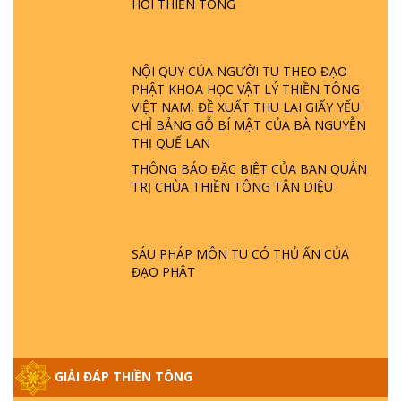
HỎI THIỀN TÔNG
GIẢI ĐÁP ĐẶC BIỆT P23 - THIÊN ĐÀNG Ở
ĐÂU? ĐỊA NGỤC Ở ĐÂU? ĐỨC CHÚA TRỜI
LÀ AI? QUỶ SA TĂNG? | TTTD
NỘI QUY CỦA NGƯỜI TU THEO ĐẠO
PHẬT KHOA HỌC VẬT LÝ THIỀN TÔNG
VIỆT NAM, ĐỀ XUẤT THU LẠI GIẤY YẾU
GIẢI ĐÁP THIỀN TÔNG ĐẶC BIỆT P22 - TẠI
CHỈ BẢNG GỖ BÍ MẬT CỦA BÀ NGUYỄN
SAO TRÁI ĐẤT NHIỀU THIÊN TAI - LŨ LỤT
THỊ QUẾ LAN
- HỎA HOẠN | TTTD
THÔNG BÁO ĐẶC BIỆT CỦA BAN QUẢN
TRỊ CHÙA THIỀN TÔNG TÂN DIỆU
GIẢI ĐÁP THIỀN TÔNG ĐẶC BIỆT P21 - TẠI
SAO ĐỨC PHẬT BƯỚC ĐI 7 BƯỚC TRÊN
HOA SEN ? | TTTD
SÁU PHÁP MÔN TU CÓ THỦ ẤN CỦA
ĐẠO PHẬT
GIẢI ĐÁP VỀ LỄ TIỄN THIỀN TÔNG SƯ
NGỌC LÂM VỀ PHẬT GIỚI
GIẢI ĐÁP THIỀN TÔNG ĐẶC BIỆT PHẦN 20
GIẢI ĐÁP THIỀN TÔNG
- BÁC NGUYỄN NHÂN LÀ AI? PHIỀN NÃO
DO ĐÂU MÀ CÓ?