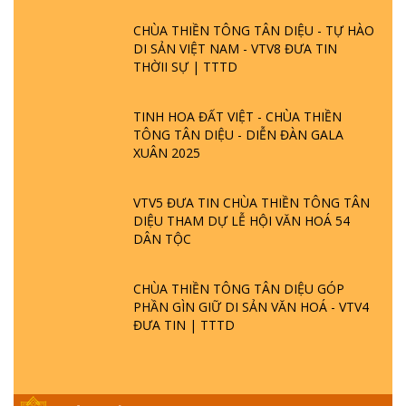
CHÙA THIỀN TÔNG TÂN DIỆU - TỰ HÀO
DI SẢN VIỆT NAM - VTV8 ĐƯA TIN
THỜII SỰ | TTTD
TINH HOA ĐẤT VIỆT - CHÙA THIỀN
TÔNG TÂN DIỆU - DIỄN ĐÀN GALA
XUÂN 2025
VTV5 ĐƯA TIN CHÙA THIỀN TÔNG TÂN
DIỆU THAM DỰ LỄ HỘI VĂN HOÁ 54
DÂN TỘC
CHÙA THIỀN TÔNG TÂN DIỆU GÓP
PHẦN GÌN GIỮ DI SẢN VĂN HOÁ - VTV4
ĐƯA TIN | TTTD