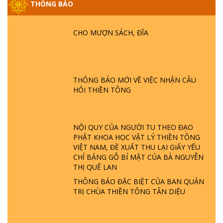
THÔNG BÁO
GIẢI ĐÁP ĐẶC BIỆT P25 - SUỐT 49 NĂM
PHẬT KHÔNG NÓI? HỘI LONG HOA LÀ
CHO MƯỢN SÁCH, ĐĨA
HỘI GÌ? TỬ VÌ ĐẠO
GIẢI ĐÁP ĐẶC BIỆT P24 - TÁNH PHẬT
ĐƯỢC HÌNH THÀNH NHƯ THẾ NÀO?
THÔNG BÁO MỚI VỀ VIỆC NHẬN CÂU
PHẬT GIỚI CÓ THỜI GIAN KHÔNG? |
HỎI THIỀN TÔNG
TTTD
GIẢI ĐÁP ĐẶC BIỆT P23 - THIÊN ĐÀNG Ở
ĐÂU? ĐỊA NGỤC Ở ĐÂU? ĐỨC CHÚA TRỜI
NỘI QUY CỦA NGƯỜI TU THEO ĐẠO
LÀ AI? QUỶ SA TĂNG? | TTTD
PHẬT KHOA HỌC VẬT LÝ THIỀN TÔNG
VIỆT NAM, ĐỀ XUẤT THU LẠI GIẤY YẾU
CHỈ BẢNG GỖ BÍ MẬT CỦA BÀ NGUYỄN
GIẢI ĐÁP THIỀN TÔNG ĐẶC BIỆT P22 - TẠI
THỊ QUẾ LAN
SAO TRÁI ĐẤT NHIỀU THIÊN TAI - LŨ LỤT
- HỎA HOẠN | TTTD
THÔNG BÁO ĐẶC BIỆT CỦA BAN QUẢN
TRỊ CHÙA THIỀN TÔNG TÂN DIỆU
GIẢI ĐÁP THIỀN TÔNG ĐẶC BIỆT P21 - TẠI
SAO ĐỨC PHẬT BƯỚC ĐI 7 BƯỚC TRÊN