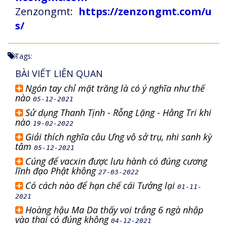
Zenzongmt:
https://zenzongmt.com/u
s/
Tags:
BÀI VIẾT LIÊN QUAN
Ngón tay chỉ mặt trăng là có ý nghĩa như thế
nào
05-12-2021
Sử dụng Thanh Tịnh - Rỗng Lặng - Hằng Tri khi
nào
19-02-2022
Giải thích nghĩa câu Ưng vô sở trụ, nhi sanh kỳ
tâm
05-12-2021
Cúng để vacxin được lưu hành có đúng cương
lĩnh đạo Phật không
27-03-2022
Có cách nào để hạn chế cái Tưởng lại
01-11-
2021
Hoàng hậu Ma Da thấy voi trắng 6 ngà nhập
vào thai có đúng không
04-12-2021