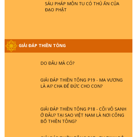
HOA SEN ? | TTTD
SÁU PHÁP MÔN TU CÓ THỦ ẤN CỦA
ĐẠO PHẬT
GIẢI ĐÁP VỀ LỄ TIỄN THIỀN TÔNG SƯ
NGỌC LÂM VỀ PHẬT GIỚI
GIẢI ĐÁP THIỀN TÔNG
GIẢI ĐÁP THIỀN TÔNG ĐẶC BIỆT PHẦN 20
- BÁC NGUYỄN NHÂN LÀ AI? PHIỀN NÃO
DO ĐÂU MÀ CÓ?
GIẢI ĐÁP THIỀN TÔNG P19 - MA VƯƠNG
LÀ AI? CHA ĐỂ ĐỨC CHO CON?
GIẢI ĐÁP THIỀN TÔNG P18 - CÕI VÔ SANH
Ở ĐÂU? TẠI SAO VIỆT NAM LÀ NƠI CÔNG
BỐ THIỀN TÔNG?
GIẢI ĐÁP THIỀN TÔNG P17 - TU TỊNH ĐỘ