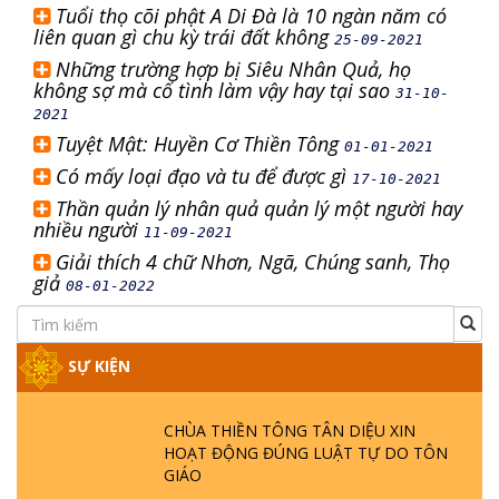
Tuổi thọ cõi phật A Di Đà là 10 ngàn năm có
liên quan gì chu kỳ trái đất không
25-09-2021
Những trường hợp bị Siêu Nhân Quả, họ
không sợ mà cố tình làm vậy hay tại sao
31-10-
2021
Tuyệt Mật: Huyền Cơ Thiền Tông
01-01-2021
Có mấy loại đạo và tu để được gì
17-10-2021
Thần quản lý nhân quả quản lý một người hay
nhiều người
11-09-2021
Giải thích 4 chữ Nhơn, Ngã, Chúng sanh, Thọ
giả
08-01-2022
SỰ KIỆN
CHÙA THIỀN TÔNG TÂN DIỆU XIN
HOẠT ĐỘNG ĐÚNG LUẬT TỰ DO TÔN
GIÁO