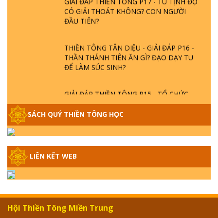
CÓ GIẢI THOÁT KHÔNG? CON NGƯỜI
ĐẦU TIÊN?
THIỀN TÔNG TÂN DIỆU - GIẢI ĐÁP P16 -
THẦN THÁNH TIÊN ĂN GÌ? ĐẠO DẠY TU
ĐỂ LÀM SÚC SINH?
GIẢI ĐÁP THIỀN TÔNG P15 - TỔ CHỨC
LOÀI CÔ HỒN - GIÁO LÝ ĐẠO PHẬT KHI
NÀO XUẤT BẢN
SÁCH QUÝ THIỀN TÔNG HỌC
GIẢI ĐÁP THIỀN TÔNG ĐẶC BIỆT - P14 -
NGUỒN GỐC ÂM LỊCH DƯƠNG LỊCH -
TẦNG BÌNH LƯU LỚN ĐẾN ĐÂU
LIÊN KẾT WEB
GIẢI ĐÁP THIỀN TÔNG ĐẶC BIỆT - P13 -
CON NGƯỜI TU THÀNH PHẬT ĐƯỢC
KHÔNG? XÁ LỢI PHẬT THẬT - GIẢ | TTTD
Hội Thiền Tông Miền Trung