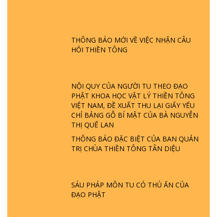
GIẢI ĐÁP ĐẶC BIỆT P24 - TÁNH PHẬT
ĐƯỢC HÌNH THÀNH NHƯ THẾ NÀO?
PHẬT GIỚI CÓ THỜI GIAN KHÔNG? |
THÔNG BÁO MỚI VỀ VIỆC NHẬN CÂU
TTTD
HỎI THIỀN TÔNG
GIẢI ĐÁP ĐẶC BIỆT P23 - THIÊN ĐÀNG Ở
ĐÂU? ĐỊA NGỤC Ở ĐÂU? ĐỨC CHÚA TRỜI
LÀ AI? QUỶ SA TĂNG? | TTTD
NỘI QUY CỦA NGƯỜI TU THEO ĐẠO
PHẬT KHOA HỌC VẬT LÝ THIỀN TÔNG
VIỆT NAM, ĐỀ XUẤT THU LẠI GIẤY YẾU
GIẢI ĐÁP THIỀN TÔNG ĐẶC BIỆT P22 - TẠI
CHỈ BẢNG GỖ BÍ MẬT CỦA BÀ NGUYỄN
SAO TRÁI ĐẤT NHIỀU THIÊN TAI - LŨ LỤT
THỊ QUẾ LAN
- HỎA HOẠN | TTTD
THÔNG BÁO ĐẶC BIỆT CỦA BAN QUẢN
TRỊ CHÙA THIỀN TÔNG TÂN DIỆU
GIẢI ĐÁP THIỀN TÔNG ĐẶC BIỆT P21 - TẠI
SAO ĐỨC PHẬT BƯỚC ĐI 7 BƯỚC TRÊN
HOA SEN ? | TTTD
SÁU PHÁP MÔN TU CÓ THỦ ẤN CỦA
ĐẠO PHẬT
GIẢI ĐÁP VỀ LỄ TIỄN THIỀN TÔNG SƯ
NGỌC LÂM VỀ PHẬT GIỚI