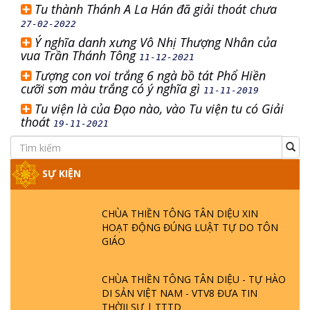
Tu thành Thánh A La Hán đã giải thoát chưa
27-02-2022
Ý nghĩa danh xưng Vô Nhị Thượng Nhân của
vua Trần Thánh Tông
11-12-2021
Tượng con voi trắng 6 ngà bồ tát Phổ Hiền
cưỡi sơn màu trắng có ý nghĩa gì
11-11-2019
Tu viện là của Đạo nào, vào Tu viện tu có Giải
thoát
19-11-2021
SỰ KIỆN
CHÙA THIỀN TÔNG TÂN DIỆU XIN
HOẠT ĐỘNG ĐÚNG LUẬT TỰ DO TÔN
GIÁO
CHÙA THIỀN TÔNG TÂN DIỆU - TỰ HÀO
DI SẢN VIỆT NAM - VTV8 ĐƯA TIN
THỜII SỰ | TTTD