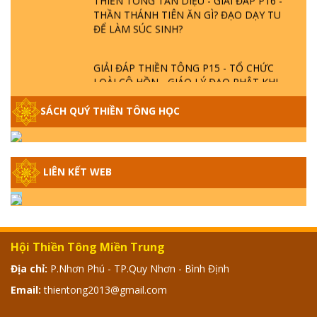
THẦN THÁNH TIÊN ĂN GÌ? ĐẠO DẠY TU
ĐỂ LÀM SÚC SINH?
GIẢI ĐÁP THIỀN TÔNG P15 - TỔ CHỨC
LOÀI CÔ HỒN - GIÁO LÝ ĐẠO PHẬT KHI
NÀO XUẤT BẢN
SÁCH QUÝ THIỀN TÔNG HỌC
GIẢI ĐÁP THIỀN TÔNG ĐẶC BIỆT - P14 -
NGUỒN GỐC ÂM LỊCH DƯƠNG LỊCH -
TẦNG BÌNH LƯU LỚN ĐẾN ĐÂU
LIÊN KẾT WEB
GIẢI ĐÁP THIỀN TÔNG ĐẶC BIỆT - P13 -
CON NGƯỜI TU THÀNH PHẬT ĐƯỢC
KHÔNG? XÁ LỢI PHẬT THẬT - GIẢ | TTTD
Hội Thiền Tông Miền Trung
GIẢI ĐÁP THIỀN TÔNG ĐẶC BIỆT - P12 -
Địa chỉ:
P.Nhơn Phú - TP.Quy Nhơn - Bình Định
SỰ THẬT VỀ ĐẠI HỒNG THỦY? TRỜI ĐÁNH
Email:
thientong2013@gmail.com
THÁNH ĐÂM THẦN VẶN HỌNG?