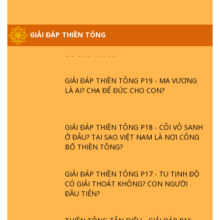
GIẢI ĐÁP THIỀN TÔNG ĐẶC BIỆT PHẦN 20
GIẢI ĐÁP THIỀN TÔNG
- BÁC NGUYỄN NHÂN LÀ AI? PHIỀN NÃO
DO ĐÂU MÀ CÓ?
GIẢI ĐÁP THIỀN TÔNG P19 - MA VƯƠNG
LÀ AI? CHA ĐỂ ĐỨC CHO CON?
GIẢI ĐÁP THIỀN TÔNG P18 - CÕI VÔ SANH
Ở ĐÂU? TẠI SAO VIỆT NAM LÀ NƠI CÔNG
BỐ THIỀN TÔNG?
GIẢI ĐÁP THIỀN TÔNG P17 - TU TỊNH ĐỘ
CÓ GIẢI THOÁT KHÔNG? CON NGƯỜI
ĐẦU TIÊN?
THIỀN TÔNG TÂN DIỆU - GIẢI ĐÁP P16 -