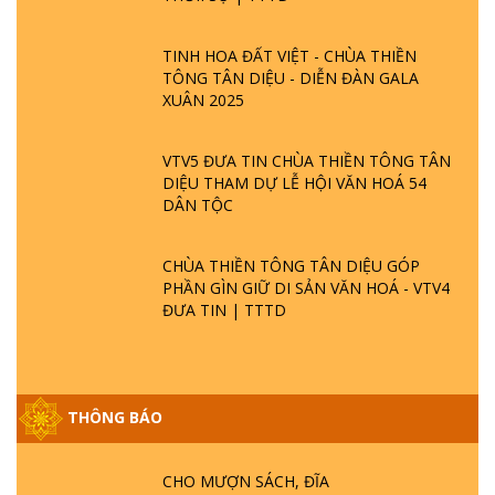
TINH HOA ĐẤT VIỆT - CHÙA THIỀN
TÔNG TÂN DIỆU - DIỄN ĐÀN GALA
XUÂN 2025
VTV5 ĐƯA TIN CHÙA THIỀN TÔNG TÂN
DIỆU THAM DỰ LỄ HỘI VĂN HOÁ 54
DÂN TỘC
CHÙA THIỀN TÔNG TÂN DIỆU GÓP
PHẦN GÌN GIỮ DI SẢN VĂN HOÁ - VTV4
ĐƯA TIN | TTTD
THÔNG BÁO
GIẢI ĐÁP ĐẶC BIỆT P25 - SUỐT 49 NĂM
PHẬT KHÔNG NÓI? HỘI LONG HOA LÀ
HỘI GÌ? TỬ VÌ ĐẠO
CHO MƯỢN SÁCH, ĐĨA