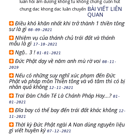
luân hồi
âm dương
không tu
không chứng
cuốn hút
BÀI VIẾT LIÊN
chung dac
khong dac
luân chuyển
QUAN
Điều khó khăn nhất khi trở thành 1 thiền tông
sư là gì
08-09-2021
Nhiệm vụ của thánh chủ trái đất và thánh
mẫu là gì
17-10-2021
Ngộ.. 3 !
01-01-2021
Đức Phật dạy về năm anh mù rờ voi
08-11-
2019
Nếu có những suy nghĩ xúc phạm đến Đức
Phật và pháp môn Thiền tông và vô tâm thì có bị
nhân quả không
12-11-2021
Trai Đàn Chẩn Tế Là Chánh Pháp Hay...?
01-
01-2021
Đĩa bay có thể bay đến trái đất khác không
12-
11-2021
Thời kỳ Đức Phật ngài A Nan dùng nguyên liệu
gì viết huyền ký
07-12-2021