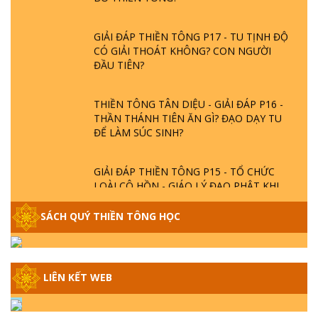
GIẢI ĐÁP THIỀN TÔNG P17 - TU TỊNH ĐỘ
CÓ GIẢI THOÁT KHÔNG? CON NGƯỜI
ĐẦU TIÊN?
THIỀN TÔNG TÂN DIỆU - GIẢI ĐÁP P16 -
THẦN THÁNH TIÊN ĂN GÌ? ĐẠO DẠY TU
ĐỂ LÀM SÚC SINH?
GIẢI ĐÁP THIỀN TÔNG P15 - TỔ CHỨC
LOÀI CÔ HỒN - GIÁO LÝ ĐẠO PHẬT KHI
NÀO XUẤT BẢN
SÁCH QUÝ THIỀN TÔNG HỌC
GIẢI ĐÁP THIỀN TÔNG ĐẶC BIỆT - P14 -
NGUỒN GỐC ÂM LỊCH DƯƠNG LỊCH -
TẦNG BÌNH LƯU LỚN ĐẾN ĐÂU
LIÊN KẾT WEB
GIẢI ĐÁP THIỀN TÔNG ĐẶC BIỆT - P13 -
CON NGƯỜI TU THÀNH PHẬT ĐƯỢC