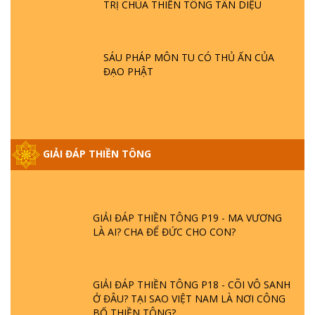
TRỊ CHÙA THIỀN TÔNG TÂN DIỆU
GIẢI ĐÁP THIỀN TÔNG ĐẶC BIỆT P21 - TẠI
SAO ĐỨC PHẬT BƯỚC ĐI 7 BƯỚC TRÊN
HOA SEN ? | TTTD
SÁU PHÁP MÔN TU CÓ THỦ ẤN CỦA
ĐẠO PHẬT
GIẢI ĐÁP VỀ LỄ TIỄN THIỀN TÔNG SƯ
NGỌC LÂM VỀ PHẬT GIỚI
GIẢI ĐÁP THIỀN TÔNG ĐẶC BIỆT PHẦN 20
GIẢI ĐÁP THIỀN TÔNG
- BÁC NGUYỄN NHÂN LÀ AI? PHIỀN NÃO
DO ĐÂU MÀ CÓ?
GIẢI ĐÁP THIỀN TÔNG P19 - MA VƯƠNG
LÀ AI? CHA ĐỂ ĐỨC CHO CON?
GIẢI ĐÁP THIỀN TÔNG P18 - CÕI VÔ SANH
Ở ĐÂU? TẠI SAO VIỆT NAM LÀ NƠI CÔNG
BỐ THIỀN TÔNG?