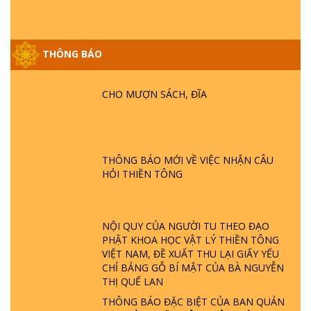
THÔNG BÁO
GIẢI ĐÁP ĐẶC BIỆT P25 - SUỐT 49 NĂM
PHẬT KHÔNG NÓI? HỘI LONG HOA LÀ
HỘI GÌ? TỬ VÌ ĐẠO
CHO MƯỢN SÁCH, ĐĨA
GIẢI ĐÁP ĐẶC BIỆT P24 - TÁNH PHẬT
ĐƯỢC HÌNH THÀNH NHƯ THẾ NÀO?
PHẬT GIỚI CÓ THỜI GIAN KHÔNG? |
THÔNG BÁO MỚI VỀ VIỆC NHẬN CÂU
TTTD
HỎI THIỀN TÔNG
GIẢI ĐÁP ĐẶC BIỆT P23 - THIÊN ĐÀNG Ở
ĐÂU? ĐỊA NGỤC Ở ĐÂU? ĐỨC CHÚA TRỜI
LÀ AI? QUỶ SA TĂNG? | TTTD
NỘI QUY CỦA NGƯỜI TU THEO ĐẠO
PHẬT KHOA HỌC VẬT LÝ THIỀN TÔNG
VIỆT NAM, ĐỀ XUẤT THU LẠI GIẤY YẾU
GIẢI ĐÁP THIỀN TÔNG ĐẶC BIỆT P22 - TẠI
CHỈ BẢNG GỖ BÍ MẬT CỦA BÀ NGUYỄN
SAO TRÁI ĐẤT NHIỀU THIÊN TAI - LŨ LỤT
THỊ QUẾ LAN
- HỎA HOẠN | TTTD
THÔNG BÁO ĐẶC BIỆT CỦA BAN QUẢN