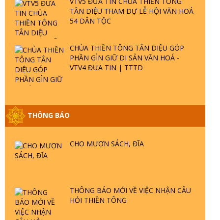
VTV5 ĐƯA TIN CHÙA THIỀN TÔNG
TÂN DIỆU THAM DỰ LỄ HỘI VĂN HOÁ
54 DÂN TỘC
CHÙA THIỀN TÔNG TÂN DIỆU GÓP
PHẦN GÌN GIỮ DI SẢN VĂN HOÁ -
VTV4 ĐƯA TIN | TTTD
THÔNG BÁO
GIẢI ĐÁP ĐẶC BIỆT P25 - SUỐT 49 NĂM
PHẬT KHÔNG NÓI? HỘI LONG HOA LÀ
HỘI GÌ? TỬ VÌ ĐẠO
CHO MƯỢN SÁCH, ĐĨA
GIẢI ĐÁP ĐẶC BIỆT P24 - TÁNH PHẬT
ĐƯỢC HÌNH THÀNH NHƯ THẾ NÀO?
PHẬT GIỚI CÓ THỜI GIAN KHÔNG? |
THÔNG BÁO MỚI VỀ VIỆC NHẬN CÂU
TTTD
HỎI THIỀN TÔNG
GIẢI ĐÁP ĐẶC BIỆT P23 - THIÊN ĐÀNG Ở