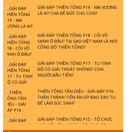
GIẢI ĐÁP THIỀN TÔNG P19 - MA VƯƠNG
LÀ AI? CHA ĐỂ ĐỨC CHO CON?
GIẢI ĐÁP THIỀN TÔNG P18 - CÕI VÔ
SANH Ở ĐÂU? TẠI SAO VIỆT NAM LÀ NƠI
CÔNG BỐ THIỀN TÔNG?
GIẢI ĐÁP THIỀN TÔNG P17 - TU TỊNH
ĐỘ CÓ GIẢI THOÁT KHÔNG? CON
NGƯỜI ĐẦU TIÊN?
THIỀN TÔNG TÂN DIỆU - GIẢI ĐÁP P16 -
THẦN THÁNH TIÊN ĂN GÌ? ĐẠO DẠY TU
ĐỂ LÀM SÚC SINH?
GIẢI ĐÁP THIỀN TÔNG P15 - TỔ CHỨC
LOÀI CÔ HỒN - GIÁO LÝ ĐẠO PHẬT KHI
NÀO XUẤT BẢN