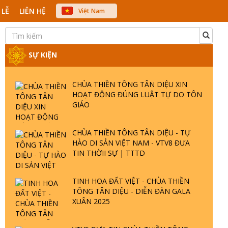
 LỄ
LIÊN HỆ
Việt Nam
中文
English
Japanese
SỰ KIỆN
CHÙA THIỀN TÔNG TÂN DIỆU XIN
HOẠT ĐỘNG ĐÚNG LUẬT TỰ DO TÔN
GIÁO
CHÙA THIỀN TÔNG TÂN DIỆU - TỰ
HÀO DI SẢN VIỆT NAM - VTV8 ĐƯA
TIN THỜII SỰ | TTTD
TINH HOA ĐẤT VIỆT - CHÙA THIỀN
TÔNG TÂN DIỆU - DIỄN ĐÀN GALA
XUÂN 2025