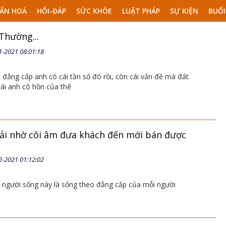
ẨN HOÁ
HỎI-ĐÁP
SỨC KHỎE
LUẬT PHÁP
SỰ KIỆN
BUỔI
Thường...
1-2021 08:01:18
 đẳng cấp anh có cái tần số đó rồi, còn cái vấn đề mà đắt
cái anh cô hồn của thế
phải nhờ cõi âm đưa khách đến mới bán được
2-2021 01:12:02
 người sống này là sống theo đẳng cấp của mỗi người