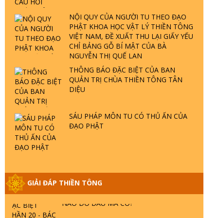
ĐÂU? ĐỊA NGỤC Ở ĐÂU? ĐỨC CHÚA
TRỜI LÀ AI? QUỶ SA TĂNG? | TTTD
NỘI QUY CỦA NGƯỜI TU THEO ĐẠO
PHẬT KHOA HỌC VẬT LÝ THIỀN TÔNG
VIỆT NAM, ĐỀ XUẤT THU LẠI GIẤY YẾU
GIẢI ĐÁP THIỀN TÔNG ĐẶC BIỆT P22 -
CHỈ BẢNG GỖ BÍ MẬT CỦA BÀ
TẠI SAO TRÁI ĐẤT NHIỀU THIÊN TAI - LŨ
NGUYỄN THỊ QUẾ LAN
LỤT - HỎA HOẠN | TTTD
THÔNG BÁO ĐẶC BIỆT CỦA BAN
QUẢN TRỊ CHÙA THIỀN TÔNG TÂN
GIẢI ĐÁP THIỀN TÔNG ĐẶC BIỆT P21 -
DIỆU
TẠI SAO ĐỨC PHẬT BƯỚC ĐI 7 BƯỚC
TRÊN HOA SEN ? | TTTD
SÁU PHÁP MÔN TU CÓ THỦ ẤN CỦA
ĐẠO PHẬT
GIẢI ĐÁP VỀ LỄ TIỄN THIỀN TÔNG SƯ
NGỌC LÂM VỀ PHẬT GIỚI
GIẢI ĐÁP THIỀN TÔNG ĐẶC BIỆT PHẦN
GIẢI ĐÁP THIỀN TÔNG
20 - BÁC NGUYỄN NHÂN LÀ AI? PHIỀN
NÃO DO ĐÂU MÀ CÓ?