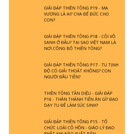
- TẠI SAO ĐỨC PHẬT BƯỚC ĐI 7
QUẢN TRỊ CHÙA THIỀN TÔNG TÂN
BƯỚC TRÊN HOA SEN ? | TTTD
DIỆU
GIẢI ĐÁP VỀ LỄ TIỄN THIỀN TÔNG SƯ
SÁU PHÁP MÔN TU CÓ THỦ ẤN
NGỌC LÂM VỀ PHẬT GIỚI
CỦA ĐẠO PHẬT
GIẢI ĐÁP THIỀN TÔNG ĐẶC BIỆT
PHẦN 20 - BÁC NGUYỄN NHÂN LÀ AI?
PHIỀN NÃO DO ĐÂU MÀ CÓ?
GIẢI ĐÁP THIỀN TÔNG
GIẢI ĐÁP THIỀN TÔNG P19 - MA
VƯƠNG LÀ AI? CHA ĐỂ ĐỨC CHO
CON?
GIẢI ĐÁP THIỀN TÔNG P18 - CÕI VÔ
SANH Ở ĐÂU? TẠI SAO VIỆT NAM LÀ
NƠI CÔNG BỐ THIỀN TÔNG?