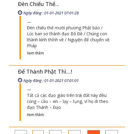
Quyền - Ai Phá Đạo...?
Ngày đăng : 01-01-2021 07:01:11
vì danh - lợi - và địa vị mà tham lam của
người ta (gọi là: lừa gạt trắng trợn) thì phải
xuống cái hầm 10 tỷ gọi là hầm lửa lớn
Xem thêm
Đèn Chiếu Thế...
Ngày đăng : 01-01-2021 07:01:28
Đèn chiếu thế mười phương Phật bảo /
Lúc ban sơ thành đạo Bồ Đề / Chúng con
thành kính thỉnh về / Nguyện để chuyển về
Pháp
Xem thêm