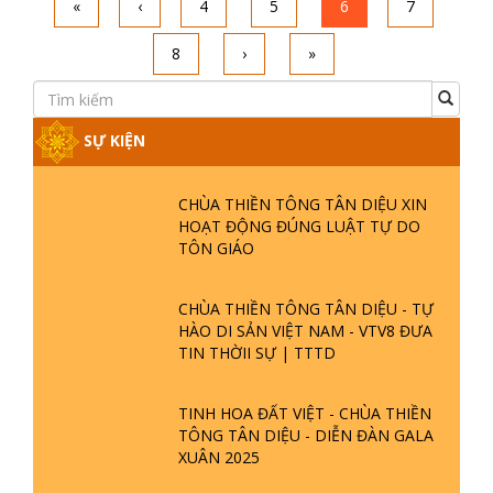
Để Thành Phật Thì....!
Ngày đăng : 01-01-2021 07:01:01
Tất cả các đạo giáo trên trái đất này đều:
cúng – cầu – xin – lạy – tụng, vì họ đi theo
đạo Thánh – Đạo
Xem thêm
«
‹
4
5
6
7
8
›
»
SỰ KIỆN
CHÙA THIỀN TÔNG TÂN DIỆU XIN