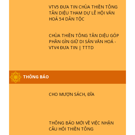
HOẠT ĐỘNG ĐÚNG LUẬT TỰ DO
TÔN GIÁO
CHÙA THIỀN TÔNG TÂN DIỆU - TỰ
HÀO DI SẢN VIỆT NAM - VTV8 ĐƯA
TIN THỜII SỰ | TTTD
TINH HOA ĐẤT VIỆT - CHÙA THIỀN
TÔNG TÂN DIỆU - DIỄN ĐÀN GALA
XUÂN 2025
VTV5 ĐƯA TIN CHÙA THIỀN TÔNG
TÂN DIỆU THAM DỰ LỄ HỘI VĂN
HOÁ 54 DÂN TỘC
CHÙA THIỀN TÔNG TÂN DIỆU GÓP
PHẦN GÌN GIỮ DI SẢN VĂN HOÁ -
VTV4 ĐƯA TIN | TTTD