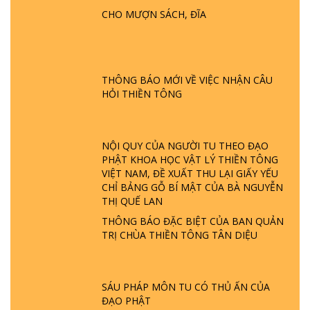
CHO MƯỢN SÁCH, ĐĨA
GIẢI ĐÁP ĐẶC BIỆT P24 - TÁNH PHẬT
ĐƯỢC HÌNH THÀNH NHƯ THẾ NÀO?
PHẬT GIỚI CÓ THỜI GIAN KHÔNG? |
TTTD
THÔNG BÁO MỚI VỀ VIỆC NHẬN CÂU
GIẢI ĐÁP ĐẶC BIỆT P23 - THIÊN ĐÀNG Ở
HỎI THIỀN TÔNG
ĐÂU? ĐỊA NGỤC Ở ĐÂU? ĐỨC CHÚA TRỜI
LÀ AI? QUỶ SA TĂNG? | TTTD
NỘI QUY CỦA NGƯỜI TU THEO ĐẠO
GIẢI ĐÁP THIỀN TÔNG ĐẶC BIỆT P22 - TẠI
PHẬT KHOA HỌC VẬT LÝ THIỀN TÔNG
SAO TRÁI ĐẤT NHIỀU THIÊN TAI - LŨ LỤT
VIỆT NAM, ĐỀ XUẤT THU LẠI GIẤY YẾU
- HỎA HOẠN | TTTD
CHỈ BẢNG GỖ BÍ MẬT CỦA BÀ NGUYỄN
THỊ QUẾ LAN
GIẢI ĐÁP THIỀN TÔNG ĐẶC BIỆT P21 - TẠI
THÔNG BÁO ĐẶC BIỆT CỦA BAN QUẢN
SAO ĐỨC PHẬT BƯỚC ĐI 7 BƯỚC TRÊN
TRỊ CHÙA THIỀN TÔNG TÂN DIỆU
HOA SEN ? | TTTD
GIẢI ĐÁP VỀ LỄ TIỄN THIỀN TÔNG SƯ
SÁU PHÁP MÔN TU CÓ THỦ ẤN CỦA
NGỌC LÂM VỀ PHẬT GIỚI
ĐẠO PHẬT