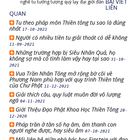
BÀI VIẾT
nghề tu
tưởng tượng
quỳ lạy
đại giới đàn
LIÊN
QUAN
Tu theo pháp môn Thiền tông tu sao là đúng
nhất
17-10-2021
Người có nhiều tiền tu giải thoát có dễ không
11-09-2021
Những trường hợp bị Siêu Nhân Quả, họ
không sợ mà cố tình làm vậy hay tại sao
31-10-
2021
Vua Trần Nhân Tông mở rộng bờ cõi về
Phương Nam phù hợp với quy trình Thiền tông
của Chư Phật
11-12-2021
Giải thích câu, quy luật muôn đời vô lượng
ngã
04-11-2021
Giới Thiệu Đạo Phật Khoa Học Thiền Tông
28-
12-2020
Pháp trần ở tần số hạ âm, âm thanh con
người nghe được, hay siêu âm
07-10-2021
Mối liên hệ giữa nhà bác học Einstein với đạo