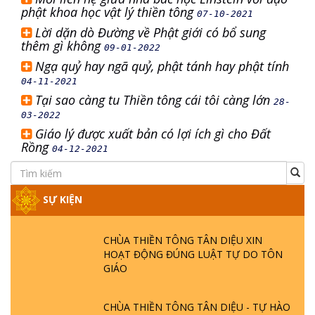
phật khoa học vật lý thiền tông
07-10-2021
Lời dặn dò Đường về Phật giới có bổ sung
thêm gì không
09-01-2022
Ngạ quỷ hay ngã quỷ, phật tánh hay phật tính
04-11-2021
Tại sao càng tu Thiền tông cái tôi càng lớn
28-
03-2022
Giáo lý được xuất bản có lợi ích gì cho Đất
Rồng
04-12-2021
SỰ KIỆN
CHÙA THIỀN TÔNG TÂN DIỆU XIN
HOẠT ĐỘNG ĐÚNG LUẬT TỰ DO TÔN
GIÁO
CHÙA THIỀN TÔNG TÂN DIỆU - TỰ HÀO