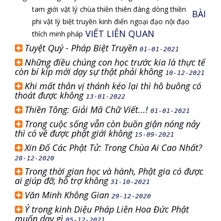
tam giới
vật lý
chùa thiền
thiên đàng
dòng thiền
BÀI
phi vật lý
biệt truyền
kinh điển
ngoại đạo
nội đạo
VIẾT LIÊN QUAN
thích minh pháp
Tuyệt Quý - Pháp Biệt Truyền
01-01-2021
Những điều chúng con học trước kia là thực tế
còn bí kíp mới dạy sự thật phải không
10-12-2021
Khi mất thân vị thánh kéo lại thì hô buông có
thoát được không
13-01-2022
Thiền Tông: Giải Mã Chữ Viết...!
01-01-2021
Trong cuộc sống vẫn còn buồn giận nóng nảy
thì có về được phật giới không
15-09-2021
Xin Đố Các Phật Tử: Trong Chùa Ai Cao Nhất?
28-12-2020
Trong thời gian học và hành, Phật gia có được
ai giúp đỡ, hỗ trợ không
31-10-2021
Văn Minh Không Gian
29-12-2020
Ý trong kinh Diệu Pháp Liên Hoa Đức Phật
muốn dạy gì
05-12-2021