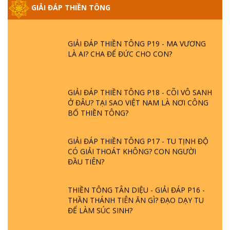
GIẢI ĐÁP THIỀN TÔNG
DO ĐÂU MÀ CÓ?
GIẢI ĐÁP THIỀN TÔNG P19 - MA VƯƠNG
LÀ AI? CHA ĐỂ ĐỨC CHO CON?
GIẢI ĐÁP THIỀN TÔNG P18 - CÕI VÔ SANH
Ở ĐÂU? TẠI SAO VIỆT NAM LÀ NƠI CÔNG
BỐ THIỀN TÔNG?
GIẢI ĐÁP THIỀN TÔNG P17 - TU TỊNH ĐỘ
CÓ GIẢI THOÁT KHÔNG? CON NGƯỜI
ĐẦU TIÊN?
THIỀN TÔNG TÂN DIỆU - GIẢI ĐÁP P16 -
THẦN THÁNH TIÊN ĂN GÌ? ĐẠO DẠY TU
ĐỂ LÀM SÚC SINH?