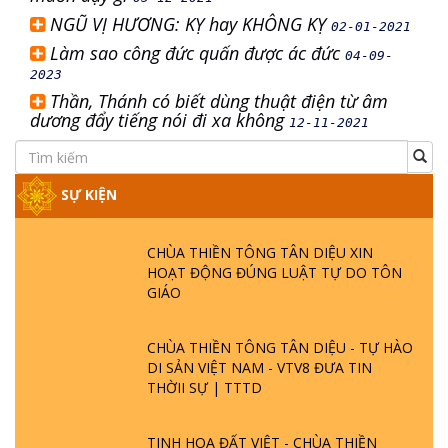
NGŨ VỊ HƯƠNG: KỴ hay KHÔNG KỴ
02-01-2021
Làm sao công đức quấn được ác đức
04-09-
2023
Thần, Thánh có biết dùng thuật điện từ âm
dương đẩy tiếng nói đi xa không
12-11-2021
SỰ KIỆN
CHÙA THIỀN TÔNG TÂN DIỆU XIN
HOẠT ĐỘNG ĐÚNG LUẬT TỰ DO TÔN
GIÁO
CHÙA THIỀN TÔNG TÂN DIỆU - TỰ HÀO
DI SẢN VIỆT NAM - VTV8 ĐƯA TIN
THỜII SỰ | TTTD
TINH HOA ĐẤT VIỆT - CHÙA THIỀN