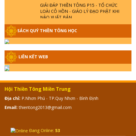
GIẢI ĐÁP THIỀN TÔNG P15 - TỔ CHỨC
LOÀI CÔ HỒN - GIÁO LÝ ĐẠO PHẬT KHI
NÀO XUẤT BẢN
GIẢI ĐÁP THIỀN TÔNG ĐẶC BIỆT - P14 -
SÁCH QUÝ THIỀN TÔNG HỌC
NGUỒN GỐC ÂM LỊCH DƯƠNG LỊCH -
TẦNG BÌNH LƯU LỚN ĐẾN ĐÂU
LIÊN KẾT WEB
GIẢI ĐÁP THIỀN TÔNG ĐẶC BIỆT - P13 -
CON NGƯỜI TU THÀNH PHẬT ĐƯỢC
KHÔNG? XÁ LỢI PHẬT THẬT - GIẢ | TTTD
GIẢI ĐÁP THIỀN TÔNG ĐẶC BIỆT - P12 -
Hội Thiền Tông Miền Trung
SỰ THẬT VỀ ĐẠI HỒNG THỦY? TRỜI ĐÁNH
Địa chỉ:
P.Nhơn Phú - TP.Quy Nhơn - Bình Định
THÁNH ĐÂM THẦN VẶN HỌNG?
Email:
thientong2013@gmail.com
GIẢI ĐÁP ĐẶC BIỆT 2024 - P11
Đang Online:
53