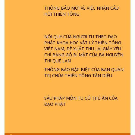
TTTD
THÔNG BÁO MỚI VỀ VIỆC NHẬN CÂU
GIẢI ĐÁP ĐẶC BIỆT P23 - THIÊN ĐÀNG Ở
HỎI THIỀN TÔNG
ĐÂU? ĐỊA NGỤC Ở ĐÂU? ĐỨC CHÚA TRỜI
LÀ AI? QUỶ SA TĂNG? | TTTD
NỘI QUY CỦA NGƯỜI TU THEO ĐẠO
GIẢI ĐÁP THIỀN TÔNG ĐẶC BIỆT P22 - TẠI
PHẬT KHOA HỌC VẬT LÝ THIỀN TÔNG
SAO TRÁI ĐẤT NHIỀU THIÊN TAI - LŨ LỤT
VIỆT NAM, ĐỀ XUẤT THU LẠI GIẤY YẾU
- HỎA HOẠN | TTTD
CHỈ BẢNG GỖ BÍ MẬT CỦA BÀ NGUYỄN
THỊ QUẾ LAN
THÔNG BÁO ĐẶC BIỆT CỦA BAN QUẢN
GIẢI ĐÁP THIỀN TÔNG ĐẶC BIỆT P21 - TẠI
TRỊ CHÙA THIỀN TÔNG TÂN DIỆU
SAO ĐỨC PHẬT BƯỚC ĐI 7 BƯỚC TRÊN
HOA SEN ? | TTTD
SÁU PHÁP MÔN TU CÓ THỦ ẤN CỦA
GIẢI ĐÁP VỀ LỄ TIỄN THIỀN TÔNG SƯ
ĐẠO PHẬT
NGỌC LÂM VỀ PHẬT GIỚI
GIẢI ĐÁP THIỀN TÔNG ĐẶC BIỆT PHẦN 20
- BÁC NGUYỄN NHÂN LÀ AI? PHIỀN NÃO