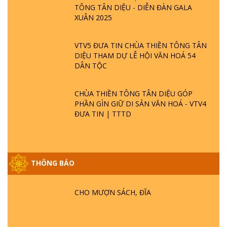
TÔNG TÂN DIỆU - DIỄN ĐÀN GALA
XUÂN 2025
VTV5 ĐƯA TIN CHÙA THIỀN TÔNG TÂN
DIỆU THAM DỰ LỄ HỘI VĂN HOÁ 54
DÂN TỘC
CHÙA THIỀN TÔNG TÂN DIỆU GÓP
PHẦN GÌN GIỮ DI SẢN VĂN HOÁ - VTV4
ĐƯA TIN | TTTD
GIẢI ĐÁP ĐẶC BIỆT P25 - SUỐT 49 NĂM
THÔNG BÁO
PHẬT KHÔNG NÓI? HỘI LONG HOA LÀ
HỘI GÌ? TỬ VÌ ĐẠO
CHO MƯỢN SÁCH, ĐĨA
GIẢI ĐÁP ĐẶC BIỆT P24 - TÁNH PHẬT
ĐƯỢC HÌNH THÀNH NHƯ THẾ NÀO?
PHẬT GIỚI CÓ THỜI GIAN KHÔNG? |