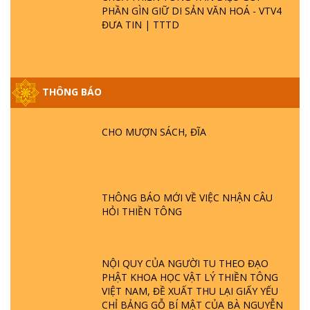
PHẦN GÌN GIỮ DI SẢN VĂN HOÁ - VTV4
ĐƯA TIN | TTTD
THÔNG BÁO
GIẢI ĐÁP ĐẶC BIỆT P25 - SUỐT 49 NĂM
PHẬT KHÔNG NÓI? HỘI LONG HOA LÀ
HỘI GÌ? TỬ VÌ ĐẠO
CHO MƯỢN SÁCH, ĐĨA
GIẢI ĐÁP ĐẶC BIỆT P24 - TÁNH PHẬT
ĐƯỢC HÌNH THÀNH NHƯ THẾ NÀO?
PHẬT GIỚI CÓ THỜI GIAN KHÔNG? |
THÔNG BÁO MỚI VỀ VIỆC NHẬN CÂU
TTTD
HỎI THIỀN TÔNG
GIẢI ĐÁP ĐẶC BIỆT P23 - THIÊN ĐÀNG Ở
ĐÂU? ĐỊA NGỤC Ở ĐÂU? ĐỨC CHÚA TRỜI
LÀ AI? QUỶ SA TĂNG? | TTTD
NỘI QUY CỦA NGƯỜI TU THEO ĐẠO
PHẬT KHOA HỌC VẬT LÝ THIỀN TÔNG
VIỆT NAM, ĐỀ XUẤT THU LẠI GIẤY YẾU
GIẢI ĐÁP THIỀN TÔNG ĐẶC BIỆT P22 - TẠI
CHỈ BẢNG GỖ BÍ MẬT CỦA BÀ NGUYỄN
SAO TRÁI ĐẤT NHIỀU THIÊN TAI - LŨ LỤT