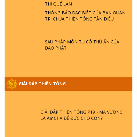
THỊ QUẾ LAN
- HỎA HOẠN | TTTD
THÔNG BÁO ĐẶC BIỆT CỦA BAN QUẢN
TRỊ CHÙA THIỀN TÔNG TÂN DIỆU
GIẢI ĐÁP THIỀN TÔNG ĐẶC BIỆT P21 - TẠI
SAO ĐỨC PHẬT BƯỚC ĐI 7 BƯỚC TRÊN
HOA SEN ? | TTTD
SÁU PHÁP MÔN TU CÓ THỦ ẤN CỦA
ĐẠO PHẬT
GIẢI ĐÁP VỀ LỄ TIỄN THIỀN TÔNG SƯ
NGỌC LÂM VỀ PHẬT GIỚI
GIẢI ĐÁP THIỀN TÔNG ĐẶC BIỆT PHẦN 20
GIẢI ĐÁP THIỀN TÔNG
- BÁC NGUYỄN NHÂN LÀ AI? PHIỀN NÃO
DO ĐÂU MÀ CÓ?
GIẢI ĐÁP THIỀN TÔNG P19 - MA VƯƠNG
LÀ AI? CHA ĐỂ ĐỨC CHO CON?