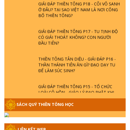
GIẢI ĐÁP THIỀN TÔNG P18 - CÕI VÔ SANH
Ở ĐÂU? TẠI SAO VIỆT NAM LÀ NƠI CÔNG
BỐ THIỀN TÔNG?
GIẢI ĐÁP THIỀN TÔNG P17 - TU TỊNH ĐỘ
CÓ GIẢI THOÁT KHÔNG? CON NGƯỜI
ĐẦU TIÊN?
THIỀN TÔNG TÂN DIỆU - GIẢI ĐÁP P16 -
THẦN THÁNH TIÊN ĂN GÌ? ĐẠO DẠY TU
ĐỂ LÀM SÚC SINH?
GIẢI ĐÁP THIỀN TÔNG P15 - TỔ CHỨC
LOÀI CÔ HỒN - GIÁO LÝ ĐẠO PHẬT KHI
NÀO XUẤT BẢN
SÁCH QUÝ THIỀN TÔNG HỌC
GIẢI ĐÁP THIỀN TÔNG ĐẶC BIỆT - P14 -
NGUỒN GỐC ÂM LỊCH DƯƠNG LỊCH -
TẦNG BÌNH LƯU LỚN ĐẾN ĐÂU
LIÊN KẾT WEB