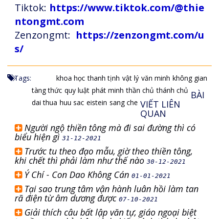
Tiktok:
https://www.tiktok.com/@thie
ntongmt.com
Zenzongmt:
https://zenzongmt.com/u
s/
Tags:
khoa học
thanh tịnh
vật lý
văn minh
không gian
tàng thức
quy luật
phát minh
thần chủ
thánh chủ
BÀI
dai thua
huu sac
eistein
sang che
VIẾT LIÊN
QUAN
Người ngộ thiền tông mà đi sai đường thì có
biểu hiện gì
31-12-2021
Trước tu theo đạo mẫu, giờ theo thiền tông,
khi chết thì phải làm như thế nào
30-12-2021
Ý Chí - Con Dao Không Cán
01-01-2021
Tại sao trung tâm vận hành luân hồi làm tan
rã điện từ âm dương được
07-10-2021
Giải thích câu bất lập văn tự, giáo ngoại biệt