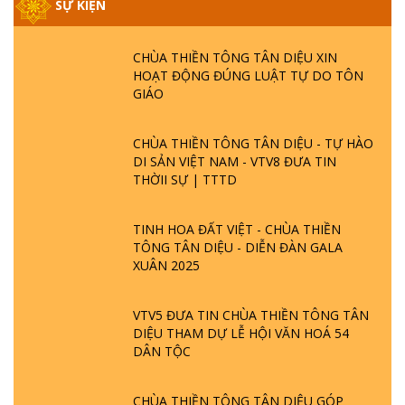
SỰ KIỆN
CHÙA THIỀN TÔNG TÂN DIỆU XIN
HOẠT ĐỘNG ĐÚNG LUẬT TỰ DO TÔN
GIÁO
CHÙA THIỀN TÔNG TÂN DIỆU - TỰ HÀO
DI SẢN VIỆT NAM - VTV8 ĐƯA TIN
THỜII SỰ | TTTD
TINH HOA ĐẤT VIỆT - CHÙA THIỀN
TÔNG TÂN DIỆU - DIỄN ĐÀN GALA
XUÂN 2025
VTV5 ĐƯA TIN CHÙA THIỀN TÔNG TÂN
DIỆU THAM DỰ LỄ HỘI VĂN HOÁ 54
DÂN TỘC
CHÙA THIỀN TÔNG TÂN DIỆU GÓP