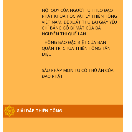
TRỜI LÀ AI? QUỶ SA TĂNG? | TTTD
NỘI QUY CỦA NGƯỜI TU THEO ĐẠO
PHẬT KHOA HỌC VẬT LÝ THIỀN TÔNG
GIẢI ĐÁP THIỀN TÔNG ĐẶC BIỆT P22 -
VIỆT NAM, ĐỀ XUẤT THU LẠI GIẤY YẾU
TẠI SAO TRÁI ĐẤT NHIỀU THIÊN TAI - LŨ
CHỈ BẢNG GỖ BÍ MẬT CỦA BÀ
LỤT - HỎA HOẠN | TTTD
NGUYỄN THỊ QUẾ LAN
THÔNG BÁO ĐẶC BIỆT CỦA BAN
QUẢN TRỊ CHÙA THIỀN TÔNG TÂN
GIẢI ĐÁP THIỀN TÔNG ĐẶC BIỆT P21 -
DIỆU
TẠI SAO ĐỨC PHẬT BƯỚC ĐI 7 BƯỚC
TRÊN HOA SEN ? | TTTD
SÁU PHÁP MÔN TU CÓ THỦ ẤN CỦA
ĐẠO PHẬT
GIẢI ĐÁP VỀ LỄ TIỄN THIỀN TÔNG SƯ
NGỌC LÂM VỀ PHẬT GIỚI
GIẢI ĐÁP THIỀN TÔNG ĐẶC BIỆT PHẦN
20 - BÁC NGUYỄN NHÂN LÀ AI? PHIỀN
GIẢI ĐÁP THIỀN TÔNG
NÃO DO ĐÂU MÀ CÓ?