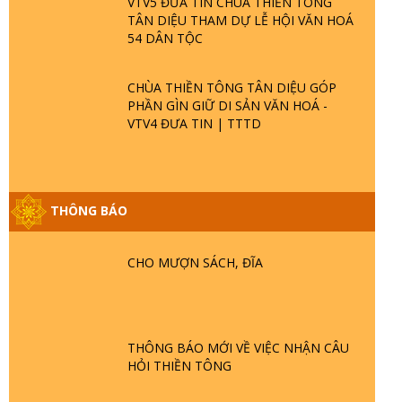
VTV5 ĐƯA TIN CHÙA THIỀN TÔNG
TÂN DIỆU THAM DỰ LỄ HỘI VĂN HOÁ
54 DÂN TỘC
CHÙA THIỀN TÔNG TÂN DIỆU GÓP
PHẦN GÌN GIỮ DI SẢN VĂN HOÁ -
VTV4 ĐƯA TIN | TTTD
GIẢI ĐÁP ĐẶC BIỆT P25 - SUỐT 49 NĂM
THÔNG BÁO
PHẬT KHÔNG NÓI? HỘI LONG HOA LÀ
HỘI GÌ? TỬ VÌ ĐẠO
CHO MƯỢN SÁCH, ĐĨA
GIẢI ĐÁP ĐẶC BIỆT P24 - TÁNH PHẬT
ĐƯỢC HÌNH THÀNH NHƯ THẾ NÀO?
PHẬT GIỚI CÓ THỜI GIAN KHÔNG? |
TTTD
THÔNG BÁO MỚI VỀ VIỆC NHẬN CÂU
HỎI THIỀN TÔNG
GIẢI ĐÁP ĐẶC BIỆT P23 - THIÊN ĐÀNG Ở
ĐÂU? ĐỊA NGỤC Ở ĐÂU? ĐỨC CHÚA