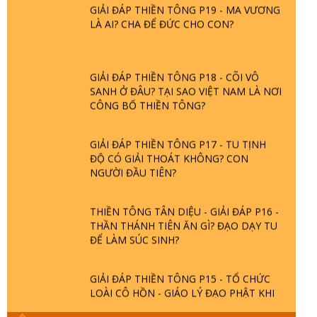
GIẢI ĐÁP THIỀN TÔNG P19 - MA VƯƠNG
LÀ AI? CHA ĐỂ ĐỨC CHO CON?
GIẢI ĐÁP THIỀN TÔNG P18 - CÕI VÔ
SANH Ở ĐÂU? TẠI SAO VIỆT NAM LÀ NƠI
CÔNG BỐ THIỀN TÔNG?
GIẢI ĐÁP THIỀN TÔNG P17 - TU TỊNH
ĐỘ CÓ GIẢI THOÁT KHÔNG? CON
NGƯỜI ĐẦU TIÊN?
THIỀN TÔNG TÂN DIỆU - GIẢI ĐÁP P16 -
THẦN THÁNH TIÊN ĂN GÌ? ĐẠO DẠY TU
ĐỂ LÀM SÚC SINH?
GIẢI ĐÁP THIỀN TÔNG P15 - TỔ CHỨC
LOÀI CÔ HỒN - GIÁO LÝ ĐẠO PHẬT KHI
NÀO XUẤT BẢN