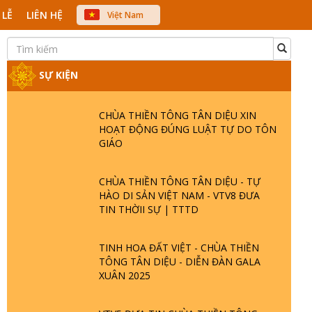
 LỄ
LIÊN HỆ
Việt Nam
中文
English
Japanese
SỰ KIỆN
CHÙA THIỀN TÔNG TÂN DIỆU XIN
HOẠT ĐỘNG ĐÚNG LUẬT TỰ DO TÔN
GIÁO
CHÙA THIỀN TÔNG TÂN DIỆU - TỰ
HÀO DI SẢN VIỆT NAM - VTV8 ĐƯA
TIN THỜII SỰ | TTTD
TINH HOA ĐẤT VIỆT - CHÙA THIỀN
TÔNG TÂN DIỆU - DIỄN ĐÀN GALA
XUÂN 2025