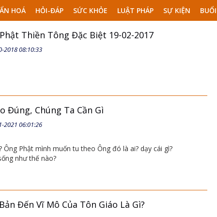
ẨN HOÁ
HỎI-ĐÁP
SỨC KHỎE
LUẬT PHÁP
SỰ KIỆN
BUỔI
 Phật Thiền Tông Đặc Biệt 19-02-2017
0-2018 08:10:33
ạo Đúng, Chúng Ta Cần Gì
1-2021 06:01:26
ì? Ông Phật mình muốn tu theo Ông đó là ai? dạy cái gì?
 sống như thế nào?
 Bản Đến Vĩ Mô Của Tôn Giáo Là Gì?