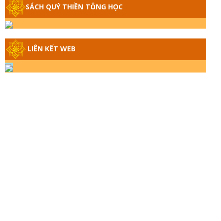
SÁCH QUÝ THIỀN TÔNG HỌC
GIẢI ĐÁP THIỀN TÔNG ĐẶC BIỆT - P14 -
NGUỒN GỐC ÂM LỊCH DƯƠNG LỊCH -
TẦNG BÌNH LƯU LỚN ĐẾN ĐÂU
LIÊN KẾT WEB
GIẢI ĐÁP THIỀN TÔNG ĐẶC BIỆT - P13 -
CON NGƯỜI TU THÀNH PHẬT ĐƯỢC
KHÔNG? XÁ LỢI PHẬT THẬT - GIẢ |
TTTD
GIẢI ĐÁP THIỀN TÔNG ĐẶC BIỆT - P12 -
SỰ THẬT VỀ ĐẠI HỒNG THỦY? TRỜI
ĐÁNH THÁNH ĐÂM THẦN VẶN HỌNG?
GIẢI ĐÁP ĐẶC BIỆT 2024 - P11
GIẢI ĐÁP ĐẶC BIỆT 2024 – P10 – NGỒI
THIỀN BỊ CÔ HỒN NHẬP? TRƯỚC KHI