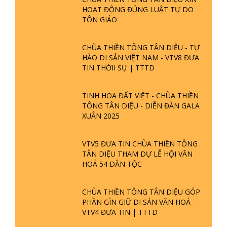
HOẠT ĐỘNG ĐÚNG LUẬT TỰ DO
TÔN GIÁO
CHÙA THIỀN TÔNG TÂN DIỆU - TỰ
HÀO DI SẢN VIỆT NAM - VTV8 ĐƯA
TIN THỜII SỰ | TTTD
TINH HOA ĐẤT VIỆT - CHÙA THIỀN
TÔNG TÂN DIỆU - DIỄN ĐÀN GALA
XUÂN 2025
VTV5 ĐƯA TIN CHÙA THIỀN TÔNG
TÂN DIỆU THAM DỰ LỄ HỘI VĂN
HOÁ 54 DÂN TỘC
CHÙA THIỀN TÔNG TÂN DIỆU GÓP
PHẦN GÌN GIỮ DI SẢN VĂN HOÁ -
VTV4 ĐƯA TIN | TTTD