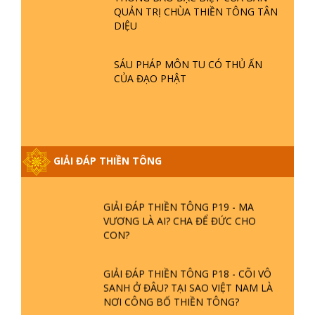
GIẢI ĐÁP THIỀN TÔNG ĐẶC BIỆT P21
QUẢN TRỊ CHÙA THIỀN TÔNG TÂN
- TẠI SAO ĐỨC PHẬT BƯỚC ĐI 7
DIỆU
BƯỚC TRÊN HOA SEN ? | TTTD
SÁU PHÁP MÔN TU CÓ THỦ ẤN
GIẢI ĐÁP VỀ LỄ TIỄN THIỀN TÔNG SƯ
CỦA ĐẠO PHẬT
NGỌC LÂM VỀ PHẬT GIỚI
GIẢI ĐÁP THIỀN TÔNG ĐẶC BIỆT
PHẦN 20 - BÁC NGUYỄN NHÂN LÀ AI?
GIẢI ĐÁP THIỀN TÔNG
PHIỀN NÃO DO ĐÂU MÀ CÓ?
GIẢI ĐÁP THIỀN TÔNG P19 - MA
VƯƠNG LÀ AI? CHA ĐỂ ĐỨC CHO
CON?
GIẢI ĐÁP THIỀN TÔNG P18 - CÕI VÔ
SANH Ở ĐÂU? TẠI SAO VIỆT NAM LÀ
NƠI CÔNG BỐ THIỀN TÔNG?