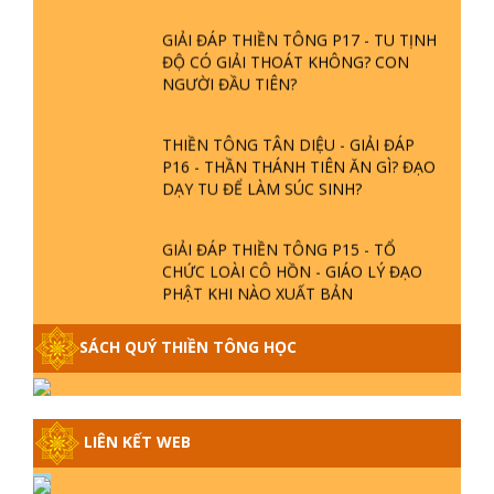
GIẢI ĐÁP THIỀN TÔNG P17 - TU TỊNH
ĐỘ CÓ GIẢI THOÁT KHÔNG? CON
NGƯỜI ĐẦU TIÊN?
THIỀN TÔNG TÂN DIỆU - GIẢI ĐÁP
P16 - THẦN THÁNH TIÊN ĂN GÌ? ĐẠO
DẠY TU ĐỂ LÀM SÚC SINH?
GIẢI ĐÁP THIỀN TÔNG P15 - TỔ
CHỨC LOÀI CÔ HỒN - GIÁO LÝ ĐẠO
PHẬT KHI NÀO XUẤT BẢN
GIẢI ĐÁP THIỀN TÔNG ĐẶC BIỆT -
SÁCH QUÝ THIỀN TÔNG HỌC
P14 - NGUỒN GỐC ÂM LỊCH DƯƠNG
LỊCH - TẦNG BÌNH LƯU LỚN ĐẾN
ĐÂU
LIÊN KẾT WEB
GIẢI ĐÁP THIỀN TÔNG ĐẶC BIỆT -
P13 - CON NGƯỜI TU THÀNH PHẬT
ĐƯỢC KHÔNG? XÁ LỢI PHẬT THẬT -