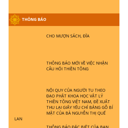
THÔNG BÁO
GIẢI ĐÁP ĐẶC BIỆT P25 - SUỐT 49
NĂM PHẬT KHÔNG NÓI? HỘI LONG
HOA LÀ HỘI GÌ? TỬ VÌ ĐẠO
CHO MƯỢN SÁCH, ĐĨA
GIẢI ĐÁP ĐẶC BIỆT P24 - TÁNH PHẬT
ĐƯỢC HÌNH THÀNH NHƯ THẾ NÀO?
PHẬT GIỚI CÓ THỜI GIAN KHÔNG? |
THÔNG BÁO MỚI VỀ VIỆC NHẬN
TTTD
CÂU HỎI THIỀN TÔNG
GIẢI ĐÁP ĐẶC BIỆT P23 - THIÊN
ĐÀNG Ở ĐÂU? ĐỊA NGỤC Ở ĐÂU?
ĐỨC CHÚA TRỜI LÀ AI? QUỶ SA
NỘI QUY CỦA NGƯỜI TU THEO
TĂNG? | TTTD
ĐẠO PHẬT KHOA HỌC VẬT LÝ
GIẢI ĐÁP THIỀN TÔNG ĐẶC BIỆT P22
THIỀN TÔNG VIỆT NAM, ĐỀ XUẤT
- TẠI SAO TRÁI ĐẤT NHIỀU THIÊN TAI
THU LẠI GIẤY YẾU CHỈ BẢNG GỖ BÍ
- LŨ LỤT - HỎA HOẠN | TTTD
MẬT CỦA BÀ NGUYỄN THỊ QUẾ
LAN
THÔNG BÁO ĐẶC BIỆT CỦA BAN