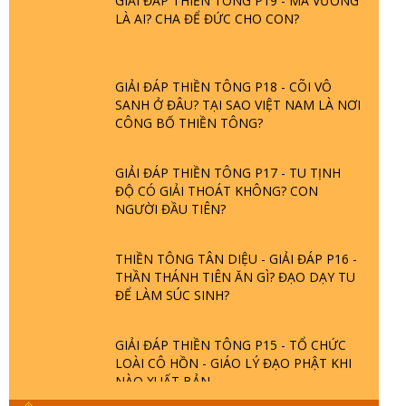
LÀ AI? CHA ĐỂ ĐỨC CHO CON?
GIẢI ĐÁP THIỀN TÔNG P18 - CÕI VÔ
SANH Ở ĐÂU? TẠI SAO VIỆT NAM LÀ NƠI
CÔNG BỐ THIỀN TÔNG?
GIẢI ĐÁP THIỀN TÔNG P17 - TU TỊNH
ĐỘ CÓ GIẢI THOÁT KHÔNG? CON
NGƯỜI ĐẦU TIÊN?
THIỀN TÔNG TÂN DIỆU - GIẢI ĐÁP P16 -
THẦN THÁNH TIÊN ĂN GÌ? ĐẠO DẠY TU
ĐỂ LÀM SÚC SINH?
GIẢI ĐÁP THIỀN TÔNG P15 - TỔ CHỨC
LOÀI CÔ HỒN - GIÁO LÝ ĐẠO PHẬT KHI
NÀO XUẤT BẢN