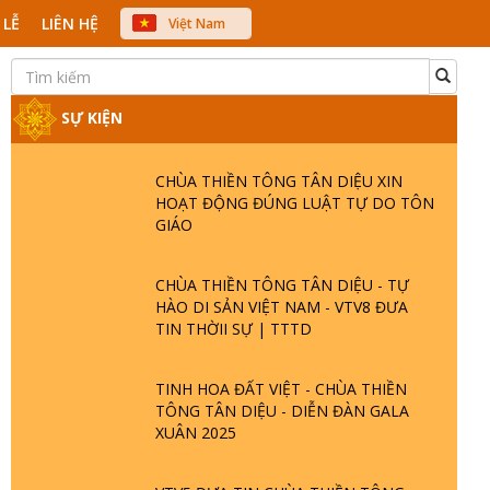
 LỄ
LIÊN HỆ
Việt Nam
中文
English
Japanese
SỰ KIỆN
CHÙA THIỀN TÔNG TÂN DIỆU XIN
HOẠT ĐỘNG ĐÚNG LUẬT TỰ DO TÔN
GIÁO
CHÙA THIỀN TÔNG TÂN DIỆU - TỰ
HÀO DI SẢN VIỆT NAM - VTV8 ĐƯA
TIN THỜII SỰ | TTTD
TINH HOA ĐẤT VIỆT - CHÙA THIỀN
TÔNG TÂN DIỆU - DIỄN ĐÀN GALA
XUÂN 2025