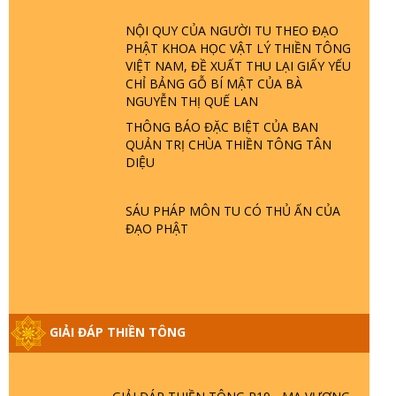
TRỜI LÀ AI? QUỶ SA TĂNG? | TTTD
NỘI QUY CỦA NGƯỜI TU THEO ĐẠO
PHẬT KHOA HỌC VẬT LÝ THIỀN TÔNG
GIẢI ĐÁP THIỀN TÔNG ĐẶC BIỆT P22 -
VIỆT NAM, ĐỀ XUẤT THU LẠI GIẤY YẾU
TẠI SAO TRÁI ĐẤT NHIỀU THIÊN TAI - LŨ
CHỈ BẢNG GỖ BÍ MẬT CỦA BÀ
LỤT - HỎA HOẠN | TTTD
NGUYỄN THỊ QUẾ LAN
THÔNG BÁO ĐẶC BIỆT CỦA BAN
GIẢI ĐÁP THIỀN TÔNG ĐẶC BIỆT P21 -
QUẢN TRỊ CHÙA THIỀN TÔNG TÂN
TẠI SAO ĐỨC PHẬT BƯỚC ĐI 7 BƯỚC
DIỆU
TRÊN HOA SEN ? | TTTD
SÁU PHÁP MÔN TU CÓ THỦ ẤN CỦA
GIẢI ĐÁP VỀ LỄ TIỄN THIỀN TÔNG SƯ
ĐẠO PHẬT
NGỌC LÂM VỀ PHẬT GIỚI
GIẢI ĐÁP THIỀN TÔNG ĐẶC BIỆT PHẦN
20 - BÁC NGUYỄN NHÂN LÀ AI? PHIỀN
GIẢI ĐÁP THIỀN TÔNG
NÃO DO ĐÂU MÀ CÓ?
GIẢI ĐÁP THIỀN TÔNG P19 - MA VƯƠNG