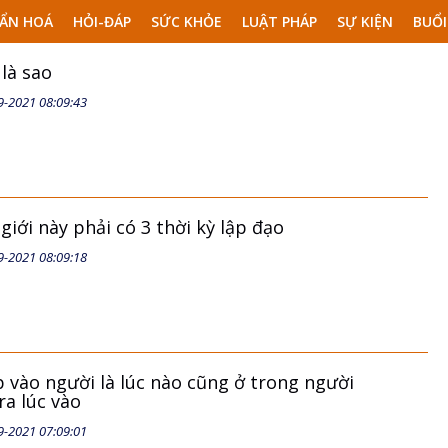
ẨN HOÁ
HỎI-ĐÁP
SỨC KHỎE
LUẬT PHÁP
SỰ KIỆN
BUỔI
 là sao
9-2021 08:09:43
 giới này phải có 3 thời kỳ lập đạo
9-2021 08:09:18
 vào người là lúc nào cũng ở trong người
ra lúc vào
9-2021 07:09:01