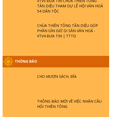
VTV5 ĐƯA TIN CHÙA THIỀN TÔNG
TÂN DIỆU THAM DỰ LỄ HỘI VĂN HOÁ
54 DÂN TỘC
CHÙA THIỀN TÔNG TÂN DIỆU GÓP
PHẦN GÌN GIỮ DI SẢN VĂN HOÁ -
VTV4 ĐƯA TIN | TTTD
GIẢI ĐÁP ĐẶC BIỆT P25 - SUỐT 49 NĂM
THÔNG BÁO
PHẬT KHÔNG NÓI? HỘI LONG HOA LÀ
HỘI GÌ? TỬ VÌ ĐẠO
CHO MƯỢN SÁCH, ĐĨA
GIẢI ĐÁP ĐẶC BIỆT P24 - TÁNH PHẬT
ĐƯỢC HÌNH THÀNH NHƯ THẾ NÀO?
PHẬT GIỚI CÓ THỜI GIAN KHÔNG? |
TTTD
THÔNG BÁO MỚI VỀ VIỆC NHẬN CÂU
HỎI THIỀN TÔNG
GIẢI ĐÁP ĐẶC BIỆT P23 - THIÊN ĐÀNG Ở
ĐÂU? ĐỊA NGỤC Ở ĐÂU? ĐỨC CHÚA