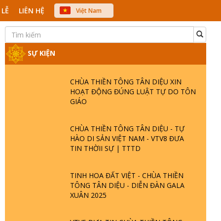
 LỄ
LIÊN HỆ
Việt Nam
中文
English
Japanese
SỰ KIỆN
CHÙA THIỀN TÔNG TÂN DIỆU XIN
HOẠT ĐỘNG ĐÚNG LUẬT TỰ DO TÔN
GIÁO
CHÙA THIỀN TÔNG TÂN DIỆU - TỰ
HÀO DI SẢN VIỆT NAM - VTV8 ĐƯA
TIN THỜII SỰ | TTTD
TINH HOA ĐẤT VIỆT - CHÙA THIỀN
TÔNG TÂN DIỆU - DIỄN ĐÀN GALA
XUÂN 2025