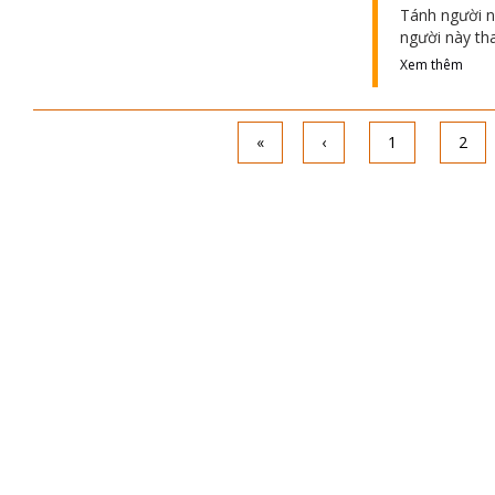
Tánh người n
người này th
Xem thêm
«
‹
1
2