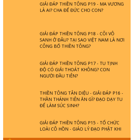
GIẢI ĐÁP THIỀN TÔNG P19 - MA VƯƠNG
LÀ AI? CHA ĐỂ ĐỨC CHO CON?
GIẢI ĐÁP THIỀN TÔNG P18 - CÕI VÔ
SANH Ở ĐÂU? TẠI SAO VIỆT NAM LÀ NƠI
CÔNG BỐ THIỀN TÔNG?
GIẢI ĐÁP THIỀN TÔNG P17 - TU TỊNH
ĐỘ CÓ GIẢI THOÁT KHÔNG? CON
NGƯỜI ĐẦU TIÊN?
THIỀN TÔNG TÂN DIỆU - GIẢI ĐÁP P16 -
THẦN THÁNH TIÊN ĂN GÌ? ĐẠO DẠY TU
ĐỂ LÀM SÚC SINH?
GIẢI ĐÁP THIỀN TÔNG P15 - TỔ CHỨC
LOÀI CÔ HỒN - GIÁO LÝ ĐẠO PHẬT KHI
NÀO XUẤT BẢN