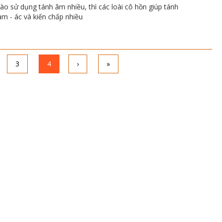
ào sử dụng tánh âm nhiều, thì các loài cô hồn giúp tánh
am - ác và kiến chấp nhiều
3
4
›
»