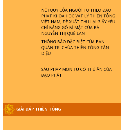
TRỜI LÀ AI? QUỶ SA TĂNG? | TTTD
NỘI QUY CỦA NGƯỜI TU THEO ĐẠO
PHẬT KHOA HỌC VẬT LÝ THIỀN TÔNG
GIẢI ĐÁP THIỀN TÔNG ĐẶC BIỆT P22 -
VIỆT NAM, ĐỀ XUẤT THU LẠI GIẤY YẾU
TẠI SAO TRÁI ĐẤT NHIỀU THIÊN TAI - LŨ
CHỈ BẢNG GỖ BÍ MẬT CỦA BÀ
LỤT - HỎA HOẠN | TTTD
NGUYỄN THỊ QUẾ LAN
THÔNG BÁO ĐẶC BIỆT CỦA BAN
QUẢN TRỊ CHÙA THIỀN TÔNG TÂN
GIẢI ĐÁP THIỀN TÔNG ĐẶC BIỆT P21 -
DIỆU
TẠI SAO ĐỨC PHẬT BƯỚC ĐI 7 BƯỚC
TRÊN HOA SEN ? | TTTD
SÁU PHÁP MÔN TU CÓ THỦ ẤN CỦA
ĐẠO PHẬT
GIẢI ĐÁP VỀ LỄ TIỄN THIỀN TÔNG SƯ
NGỌC LÂM VỀ PHẬT GIỚI
GIẢI ĐÁP THIỀN TÔNG ĐẶC BIỆT PHẦN
20 - BÁC NGUYỄN NHÂN LÀ AI? PHIỀN
GIẢI ĐÁP THIỀN TÔNG
NÃO DO ĐÂU MÀ CÓ?