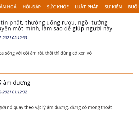
ẨN HOÁ
HỎI-ĐÁP
SỨC KHỎE
LUẬT PHÁP
SỰ KIỆN
BUỔI
tin phật, thường uống rượu, ngồi tưởng
uyện một mình, làm sao để giúp người này
2-2021 02:12:33
ta sống với cõi âm rồi, thôi thì đừng có xen vô
lý âm dương
2-2021 01:12:32
 giới nó quay theo vật lý âm dương, đừng có mong thoát