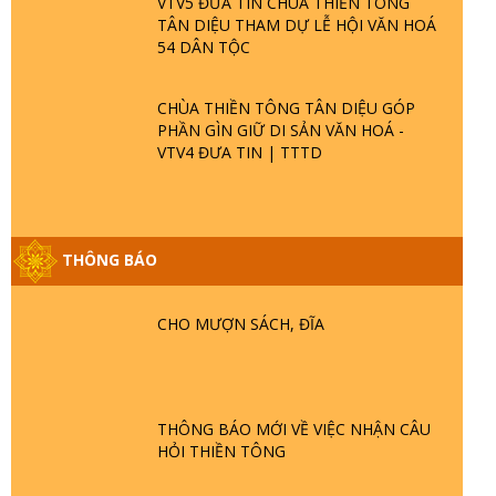
VTV5 ĐƯA TIN CHÙA THIỀN TÔNG
TÂN DIỆU THAM DỰ LỄ HỘI VĂN HOÁ
54 DÂN TỘC
CHÙA THIỀN TÔNG TÂN DIỆU GÓP
PHẦN GÌN GIỮ DI SẢN VĂN HOÁ -
VTV4 ĐƯA TIN | TTTD
GIẢI ĐÁP ĐẶC BIỆT P25 - SUỐT 49 NĂM
THÔNG BÁO
PHẬT KHÔNG NÓI? HỘI LONG HOA LÀ
HỘI GÌ? TỬ VÌ ĐẠO
CHO MƯỢN SÁCH, ĐĨA
GIẢI ĐÁP ĐẶC BIỆT P24 - TÁNH PHẬT
ĐƯỢC HÌNH THÀNH NHƯ THẾ NÀO?
PHẬT GIỚI CÓ THỜI GIAN KHÔNG? |
TTTD
THÔNG BÁO MỚI VỀ VIỆC NHẬN CÂU
HỎI THIỀN TÔNG
GIẢI ĐÁP ĐẶC BIỆT P23 - THIÊN ĐÀNG Ở
ĐÂU? ĐỊA NGỤC Ở ĐÂU? ĐỨC CHÚA