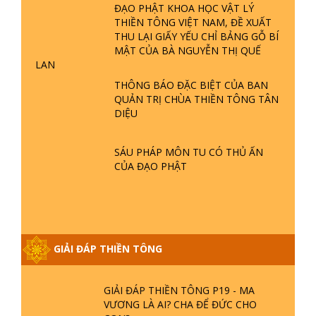
ĐẠO PHẬT KHOA HỌC VẬT LÝ
GIẢI ĐÁP THIỀN TÔNG ĐẶC BIỆT P22
THIỀN TÔNG VIỆT NAM, ĐỀ XUẤT
- TẠI SAO TRÁI ĐẤT NHIỀU THIÊN TAI
THU LẠI GIẤY YẾU CHỈ BẢNG GỖ BÍ
- LŨ LỤT - HỎA HOẠN | TTTD
MẬT CỦA BÀ NGUYỄN THỊ QUẾ
LAN
GIẢI ĐÁP THIỀN TÔNG ĐẶC BIỆT P21
THÔNG BÁO ĐẶC BIỆT CỦA BAN
- TẠI SAO ĐỨC PHẬT BƯỚC ĐI 7
QUẢN TRỊ CHÙA THIỀN TÔNG TÂN
BƯỚC TRÊN HOA SEN ? | TTTD
DIỆU
GIẢI ĐÁP VỀ LỄ TIỄN THIỀN TÔNG SƯ
SÁU PHÁP MÔN TU CÓ THỦ ẤN
NGỌC LÂM VỀ PHẬT GIỚI
CỦA ĐẠO PHẬT
GIẢI ĐÁP THIỀN TÔNG ĐẶC BIỆT
PHẦN 20 - BÁC NGUYỄN NHÂN LÀ AI?
PHIỀN NÃO DO ĐÂU MÀ CÓ?
GIẢI ĐÁP THIỀN TÔNG
GIẢI ĐÁP THIỀN TÔNG P19 - MA
VƯƠNG LÀ AI? CHA ĐỂ ĐỨC CHO
CON?