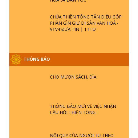
CHÙA THIỀN TÔNG TÂN DIỆU GÓP
PHẦN GÌN GIỮ DI SẢN VĂN HOÁ -
VTV4 ĐƯA TIN | TTTD
GIẢI ĐÁP ĐẶC BIỆT P25 - SUỐT 49
THÔNG BÁO
NĂM PHẬT KHÔNG NÓI? HỘI LONG
HOA LÀ HỘI GÌ? TỬ VÌ ĐẠO
CHO MƯỢN SÁCH, ĐĨA
GIẢI ĐÁP ĐẶC BIỆT P24 - TÁNH PHẬT
ĐƯỢC HÌNH THÀNH NHƯ THẾ NÀO?
PHẬT GIỚI CÓ THỜI GIAN KHÔNG? |
TTTD
THÔNG BÁO MỚI VỀ VIỆC NHẬN
CÂU HỎI THIỀN TÔNG
GIẢI ĐÁP ĐẶC BIỆT P23 - THIÊN
ĐÀNG Ở ĐÂU? ĐỊA NGỤC Ở ĐÂU?
ĐỨC CHÚA TRỜI LÀ AI? QUỶ SA
TĂNG? | TTTD
NỘI QUY CỦA NGƯỜI TU THEO