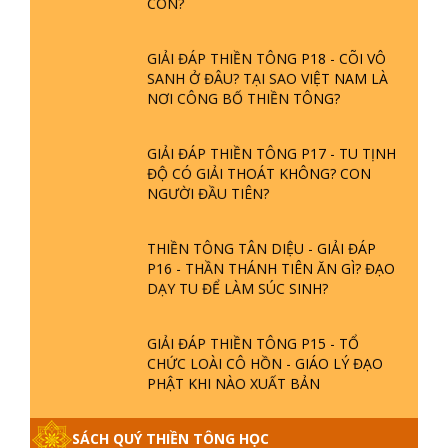
GIẢI ĐÁP THIỀN TÔNG P18 - CÕI VÔ
SANH Ở ĐÂU? TẠI SAO VIỆT NAM LÀ
NƠI CÔNG BỐ THIỀN TÔNG?
GIẢI ĐÁP THIỀN TÔNG P17 - TU TỊNH
ĐỘ CÓ GIẢI THOÁT KHÔNG? CON
NGƯỜI ĐẦU TIÊN?
THIỀN TÔNG TÂN DIỆU - GIẢI ĐÁP
P16 - THẦN THÁNH TIÊN ĂN GÌ? ĐẠO
DẠY TU ĐỂ LÀM SÚC SINH?
GIẢI ĐÁP THIỀN TÔNG P15 - TỔ
CHỨC LOÀI CÔ HỒN - GIÁO LÝ ĐẠO
PHẬT KHI NÀO XUẤT BẢN
GIẢI ĐÁP THIỀN TÔNG ĐẶC BIỆT -
SÁCH QUÝ THIỀN TÔNG HỌC