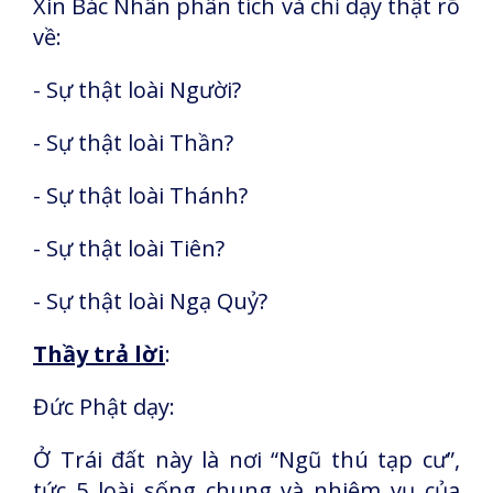
Xin Bác Nhân phân tích và chỉ dạy thật rõ
về:
- Sự thật loài Người?
- Sự thật loài Thần?
- Sự thật loài Thánh?
- Sự thật loài Tiên?
- Sự thật loài Ngạ Quỷ?
Thầy trả lời
:
Đức Phật dạy:
Ở Trái đất này là nơi “Ngũ thú tạp cư”,
tức 5 loài sống chung và nhiệm vụ của