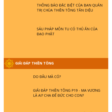
- HỎA HOẠN | TTTD
THÔNG BÁO ĐẶC BIỆT CỦA BAN QUẢN
TRỊ CHÙA THIỀN TÔNG TÂN DIỆU
GIẢI ĐÁP THIỀN TÔNG ĐẶC BIỆT P21 - TẠI
SAO ĐỨC PHẬT BƯỚC ĐI 7 BƯỚC TRÊN
HOA SEN ? | TTTD
SÁU PHÁP MÔN TU CÓ THỦ ẤN CỦA
ĐẠO PHẬT
GIẢI ĐÁP VỀ LỄ TIỄN THIỀN TÔNG SƯ
NGỌC LÂM VỀ PHẬT GIỚI
GIẢI ĐÁP THIỀN TÔNG
GIẢI ĐÁP THIỀN TÔNG ĐẶC BIỆT PHẦN 20
- BÁC NGUYỄN NHÂN LÀ AI? PHIỀN NÃO
DO ĐÂU MÀ CÓ?
GIẢI ĐÁP THIỀN TÔNG P19 - MA VƯƠNG
LÀ AI? CHA ĐỂ ĐỨC CHO CON?
GIẢI ĐÁP THIỀN TÔNG P18 - CÕI VÔ SANH