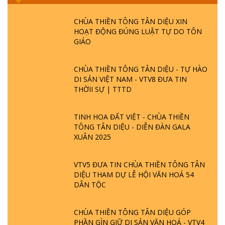
CHÙA THIỀN TÔNG TÂN DIỆU XIN
HOẠT ĐỘNG ĐÚNG LUẬT TỰ DO TÔN
GIÁO
CHÙA THIỀN TÔNG TÂN DIỆU - TỰ HÀO
DI SẢN VIỆT NAM - VTV8 ĐƯA TIN
THỜII SỰ | TTTD
TINH HOA ĐẤT VIỆT - CHÙA THIỀN
TÔNG TÂN DIỆU - DIỄN ĐÀN GALA
XUÂN 2025
VTV5 ĐƯA TIN CHÙA THIỀN TÔNG TÂN
DIỆU THAM DỰ LỄ HỘI VĂN HOÁ 54
DÂN TỘC
CHÙA THIỀN TÔNG TÂN DIỆU GÓP
PHẦN GÌN GIỮ DI SẢN VĂN HOÁ - VTV4