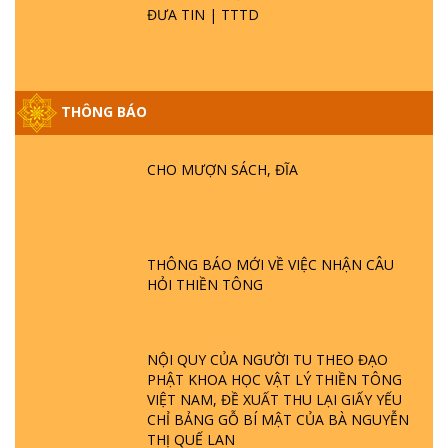
ĐƯA TIN | TTTD
THÔNG BÁO
GIẢI ĐÁP ĐẶC BIỆT P25 - SUỐT 49 NĂM
PHẬT KHÔNG NÓI? HỘI LONG HOA LÀ
CHO MƯỢN SÁCH, ĐĨA
HỘI GÌ? TỬ VÌ ĐẠO
GIẢI ĐÁP ĐẶC BIỆT P24 - TÁNH PHẬT
ĐƯỢC HÌNH THÀNH NHƯ THẾ NÀO?
THÔNG BÁO MỚI VỀ VIỆC NHẬN CÂU
PHẬT GIỚI CÓ THỜI GIAN KHÔNG? |
HỎI THIỀN TÔNG
TTTD
GIẢI ĐÁP ĐẶC BIỆT P23 - THIÊN ĐÀNG Ở
ĐÂU? ĐỊA NGỤC Ở ĐÂU? ĐỨC CHÚA TRỜI
NỘI QUY CỦA NGƯỜI TU THEO ĐẠO
LÀ AI? QUỶ SA TĂNG? | TTTD
PHẬT KHOA HỌC VẬT LÝ THIỀN TÔNG
VIỆT NAM, ĐỀ XUẤT THU LẠI GIẤY YẾU
CHỈ BẢNG GỖ BÍ MẬT CỦA BÀ NGUYỄN
GIẢI ĐÁP THIỀN TÔNG ĐẶC BIỆT P22 - TẠI
THỊ QUẾ LAN
SAO TRÁI ĐẤT NHIỀU THIÊN TAI - LŨ LỤT