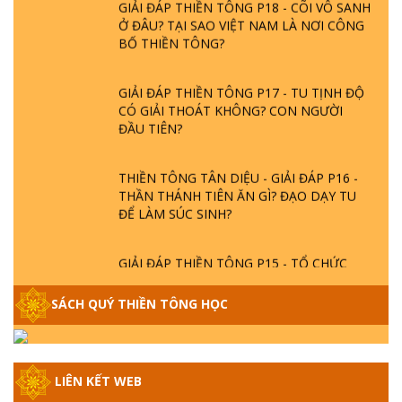
Ở ĐÂU? TẠI SAO VIỆT NAM LÀ NƠI CÔNG
BỐ THIỀN TÔNG?
GIẢI ĐÁP THIỀN TÔNG P17 - TU TỊNH ĐỘ
CÓ GIẢI THOÁT KHÔNG? CON NGƯỜI
ĐẦU TIÊN?
THIỀN TÔNG TÂN DIỆU - GIẢI ĐÁP P16 -
THẦN THÁNH TIÊN ĂN GÌ? ĐẠO DẠY TU
ĐỂ LÀM SÚC SINH?
GIẢI ĐÁP THIỀN TÔNG P15 - TỔ CHỨC
LOÀI CÔ HỒN - GIÁO LÝ ĐẠO PHẬT KHI
NÀO XUẤT BẢN
SÁCH QUÝ THIỀN TÔNG HỌC
GIẢI ĐÁP THIỀN TÔNG ĐẶC BIỆT - P14 -
NGUỒN GỐC ÂM LỊCH DƯƠNG LỊCH -
TẦNG BÌNH LƯU LỚN ĐẾN ĐÂU
LIÊN KẾT WEB