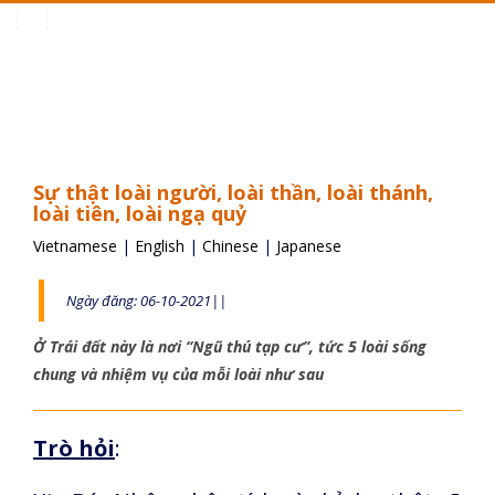
Toggle
navigation
Sự thật loài người, loài thần, loài thánh,
loài tiên, loài ngạ quỷ
Vietnamese
|
English
|
Chinese
|
Japanese
Ngày đăng: 06-10-2021||
Ở Trái đất này là nơi “Ngũ thú tạp cư”, tức 5 loài sống
chung và nhiệm vụ của mỗi loài như sau
Trò hỏi
: