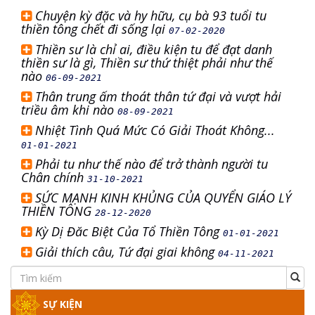
Chuyện kỳ đặc và hy hữu, cụ bà 93 tuổi tu
thiền tông chết đi sống lại
07-02-2020
Thiền sư là chỉ ai, điều kiện tu để đạt danh
thiền sư là gì, Thiền sư thứ thiệt phải như thế
nào
06-09-2021
Thân trung ấm thoát thân tứ đại và vượt hải
triều âm khi nào
08-09-2021
Nhiệt Tình Quá Mức Có Giải Thoát Không...
01-01-2021
Phải tu như thế nào để trở thành người tu
Chân chính
31-10-2021
SỨC MẠNH KINH KHỦNG CỦA QUYỂN GIÁO LÝ
THIỀN TÔNG
28-12-2020
Kỳ Dị Đăc Biệt Của Tổ Thiền Tông
01-01-2021
Giải thích câu, Tứ đại giai không
04-11-2021
SỰ KIỆN