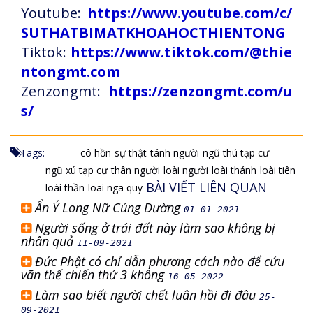
Youtube:
https://www.youtube.com/c/
SUTHATBIMATKHOAHOCTHIENTONG
Tiktok:
https://www.tiktok.com/@thie
ntongmt.com
Zenzongmt:
https://zenzongmt.com/u
s/
Tags:
cô hồn
sự thật
tánh người
ngũ thú tạp cư
ngũ xú tạp cư
thân người
loài người
loài thánh
loài tiên
BÀI VIẾT LIÊN QUAN
loài thần
loai nga quy
Ẩn Ý Long Nữ Cúng Dường
01-01-2021
Người sống ở trái đất này làm sao không bị
nhân quả
11-09-2021
Đức Phật có chỉ dẫn phương cách nào để cứu
vãn thế chiến thứ 3 không
16-05-2022
Làm sao biết người chết luân hồi đi đâu
25-
09-2021