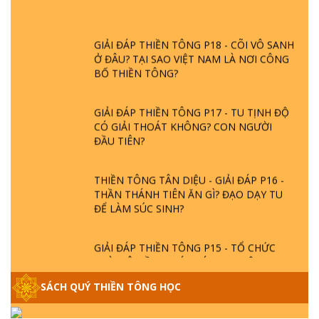
GIẢI ĐÁP THIỀN TÔNG P18 - CÕI VÔ SANH
Ở ĐÂU? TẠI SAO VIỆT NAM LÀ NƠI CÔNG
BỐ THIỀN TÔNG?
GIẢI ĐÁP THIỀN TÔNG P17 - TU TỊNH ĐỘ
CÓ GIẢI THOÁT KHÔNG? CON NGƯỜI
ĐẦU TIÊN?
THIỀN TÔNG TÂN DIỆU - GIẢI ĐÁP P16 -
THẦN THÁNH TIÊN ĂN GÌ? ĐẠO DẠY TU
ĐỂ LÀM SÚC SINH?
GIẢI ĐÁP THIỀN TÔNG P15 - TỔ CHỨC
LOÀI CÔ HỒN - GIÁO LÝ ĐẠO PHẬT KHI
NÀO XUẤT BẢN
SÁCH QUÝ THIỀN TÔNG HỌC
GIẢI ĐÁP THIỀN TÔNG ĐẶC BIỆT - P14 -