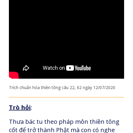
Trích chuẩn hóa thiền tông câu 22, 62 ngày 12/07/2020
Trò hỏi
:
Thưa bác tu theo pháp môn thiền tông
cốt để trở thành Phật mà con có nghe