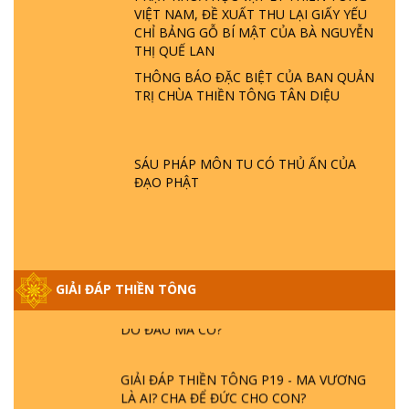
VIỆT NAM, ĐỀ XUẤT THU LẠI GIẤY YẾU
GIẢI ĐÁP THIỀN TÔNG ĐẶC BIỆT P22 - TẠI
CHỈ BẢNG GỖ BÍ MẬT CỦA BÀ NGUYỄN
SAO TRÁI ĐẤT NHIỀU THIÊN TAI - LŨ LỤT
THỊ QUẾ LAN
- HỎA HOẠN | TTTD
THÔNG BÁO ĐẶC BIỆT CỦA BAN QUẢN
TRỊ CHÙA THIỀN TÔNG TÂN DIỆU
GIẢI ĐÁP THIỀN TÔNG ĐẶC BIỆT P21 - TẠI
SAO ĐỨC PHẬT BƯỚC ĐI 7 BƯỚC TRÊN
HOA SEN ? | TTTD
SÁU PHÁP MÔN TU CÓ THỦ ẤN CỦA
ĐẠO PHẬT
GIẢI ĐÁP VỀ LỄ TIỄN THIỀN TÔNG SƯ
NGỌC LÂM VỀ PHẬT GIỚI
GIẢI ĐÁP THIỀN TÔNG ĐẶC BIỆT PHẦN 20
GIẢI ĐÁP THIỀN TÔNG
- BÁC NGUYỄN NHÂN LÀ AI? PHIỀN NÃO
DO ĐÂU MÀ CÓ?
GIẢI ĐÁP THIỀN TÔNG P19 - MA VƯƠNG
LÀ AI? CHA ĐỂ ĐỨC CHO CON?