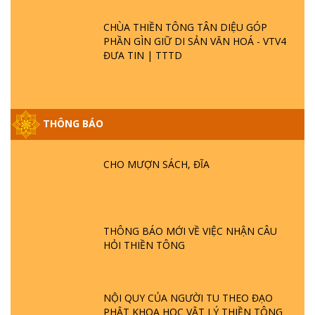
CHÙA THIỀN TÔNG TÂN DIỆU GÓP
PHẦN GÌN GIỮ DI SẢN VĂN HOÁ - VTV4
ĐƯA TIN | TTTD
THÔNG BÁO
GIẢI ĐÁP ĐẶC BIỆT P25 - SUỐT 49 NĂM
PHẬT KHÔNG NÓI? HỘI LONG HOA LÀ
HỘI GÌ? TỬ VÌ ĐẠO
CHO MƯỢN SÁCH, ĐĨA
GIẢI ĐÁP ĐẶC BIỆT P24 - TÁNH PHẬT
ĐƯỢC HÌNH THÀNH NHƯ THẾ NÀO?
PHẬT GIỚI CÓ THỜI GIAN KHÔNG? |
THÔNG BÁO MỚI VỀ VIỆC NHẬN CÂU
TTTD
HỎI THIỀN TÔNG
GIẢI ĐÁP ĐẶC BIỆT P23 - THIÊN ĐÀNG Ở
ĐÂU? ĐỊA NGỤC Ở ĐÂU? ĐỨC CHÚA TRỜI
LÀ AI? QUỶ SA TĂNG? | TTTD
NỘI QUY CỦA NGƯỜI TU THEO ĐẠO
PHẬT KHOA HỌC VẬT LÝ THIỀN TÔNG