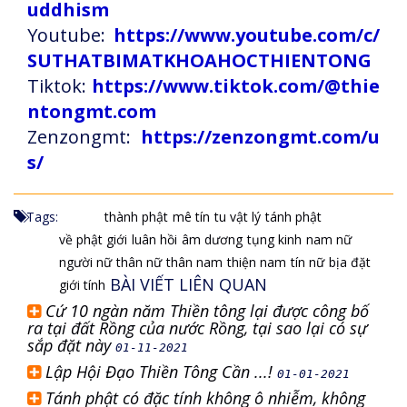
uddhism
Youtube:
https://www.youtube.com/c/
SUTHATBIMATKHOAHOCTHIENTONG
Tiktok:
https://www.tiktok.com/@thie
ntongmt.com
Zenzongmt:
https://zenzongmt.com/u
s/
Tags:
thành phật
mê tín
tu vật lý
tánh phật
về phật giới
luân hồi
âm dương
tụng kinh
nam nữ
người nữ
thân nữ
thân nam
thiện nam
tín nữ
bịa đặt
BÀI VIẾT LIÊN QUAN
giới tính
Cứ 10 ngàn năm Thiền tông lại được công bố
ra tại đất Rồng của nước Rồng, tại sao lại có sự
sắp đặt này
01-11-2021
Lập Hội Đạo Thiền Tông Cần ...!
01-01-2021
Tánh phật có đặc tính không ô nhiễm, không