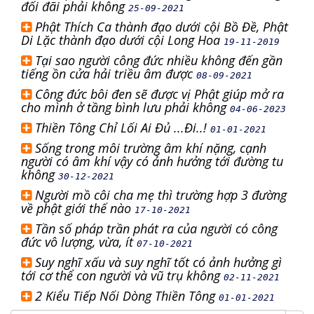
đối đãi phải không
25-09-2021
Phật Thích Ca thành đạo dưới cội Bồ Đề, Phật
Di Lặc thành đạo dưới cội Long Hoa
19-11-2019
Tại sao người công đức nhiều không đến gần
tiếng ồn cửa hải triều âm được
08-09-2021
Công đức bôi đen sẽ được vị Phật giúp mở ra
cho mình ở tầng bình lưu phải không
04-06-2023
Thiền Tông Chỉ Lối Ai Đủ ...Đi..!
01-01-2021
Sống trong môi trường âm khí nặng, cạnh
người có âm khí vậy có ảnh hưởng tới đường tu
không
30-12-2021
Người mồ côi cha mẹ thì trường hợp 3 đường
về phật giới thế nào
17-10-2021
Tần số pháp trần phát ra của người có công
đức vô lượng, vừa, ít
07-10-2021
Suy nghĩ xấu và suy nghĩ tốt có ảnh hưởng gì
tới cơ thể con người và vũ trụ không
02-11-2021
2 Kiểu Tiếp Nối Dòng Thiền Tông
01-01-2021