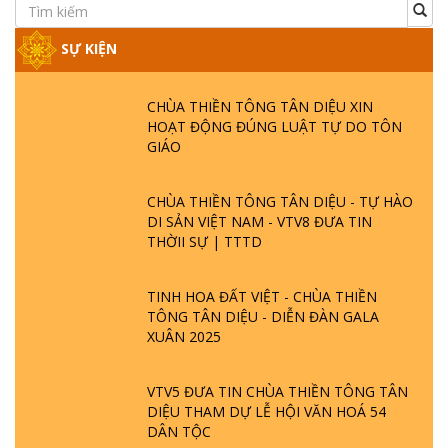
SỰ KIỆN
CHÙA THIỀN TÔNG TÂN DIỆU XIN
HOẠT ĐỘNG ĐÚNG LUẬT TỰ DO TÔN
GIÁO
CHÙA THIỀN TÔNG TÂN DIỆU - TỰ HÀO
DI SẢN VIỆT NAM - VTV8 ĐƯA TIN
THỜII SỰ | TTTD
TINH HOA ĐẤT VIỆT - CHÙA THIỀN
TÔNG TÂN DIỆU - DIỄN ĐÀN GALA
XUÂN 2025
VTV5 ĐƯA TIN CHÙA THIỀN TÔNG TÂN
DIỆU THAM DỰ LỄ HỘI VĂN HOÁ 54
DÂN TỘC