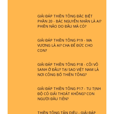
GIẢI ĐÁP THIỀN TÔNG ĐẶC BIỆT
PHẦN 20 - BÁC NGUYỄN NHÂN LÀ AI?
PHIỀN NÃO DO ĐÂU MÀ CÓ?
GIẢI ĐÁP THIỀN TÔNG P19 - MA
VƯƠNG LÀ AI? CHA ĐỂ ĐỨC CHO
CON?
GIẢI ĐÁP THIỀN TÔNG P18 - CÕI VÔ
SANH Ở ĐÂU? TẠI SAO VIỆT NAM LÀ
NƠI CÔNG BỐ THIỀN TÔNG?
GIẢI ĐÁP THIỀN TÔNG P17 - TU TỊNH
ĐỘ CÓ GIẢI THOÁT KHÔNG? CON
NGƯỜI ĐẦU TIÊN?
THIỀN TÔNG TÂN DIỆU - GIẢI ĐÁP