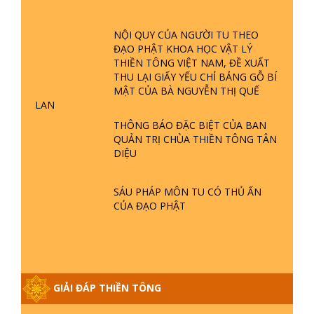
GIẢI ĐÁP ĐẶC BIỆT P24 - TÁNH PHẬT
NỘI QUY CỦA NGƯỜI TU THEO
ĐƯỢC HÌNH THÀNH NHƯ THẾ NÀO?
ĐẠO PHẬT KHOA HỌC VẬT LÝ
PHẬT GIỚI CÓ THỜI GIAN KHÔNG? |
THIỀN TÔNG VIỆT NAM, ĐỀ XUẤT
TTTD
THU LẠI GIẤY YẾU CHỈ BẢNG GỖ BÍ
GIẢI ĐÁP ĐẶC BIỆT P23 - THIÊN
MẬT CỦA BÀ NGUYỄN THỊ QUẾ
ĐÀNG Ở ĐÂU? ĐỊA NGỤC Ở ĐÂU?
LAN
ĐỨC CHÚA TRỜI LÀ AI? QUỶ SA
THÔNG BÁO ĐẶC BIỆT CỦA BAN
TĂNG? | TTTD
QUẢN TRỊ CHÙA THIỀN TÔNG TÂN
DIỆU
GIẢI ĐÁP THIỀN TÔNG ĐẶC BIỆT P22
- TẠI SAO TRÁI ĐẤT NHIỀU THIÊN TAI
- LŨ LỤT - HỎA HOẠN | TTTD
SÁU PHÁP MÔN TU CÓ THỦ ẤN
CỦA ĐẠO PHẬT
GIẢI ĐÁP THIỀN TÔNG ĐẶC BIỆT P21
- TẠI SAO ĐỨC PHẬT BƯỚC ĐI 7
BƯỚC TRÊN HOA SEN ? | TTTD
GIẢI ĐÁP VỀ LỄ TIỄN THIỀN TÔNG SƯ
GIẢI ĐÁP THIỀN TÔNG
NGỌC LÂM VỀ PHẬT GIỚI