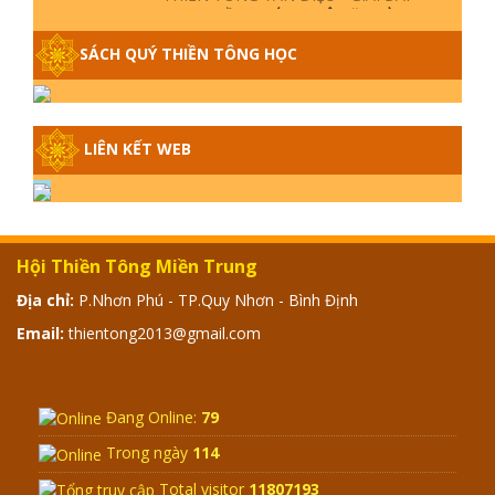
P16 - THẦN THÁNH TIÊN ĂN GÌ? ĐẠO
DẠY TU ĐỂ LÀM SÚC SINH?
SÁCH QUÝ THIỀN TÔNG HỌC
GIẢI ĐÁP THIỀN TÔNG P15 - TỔ
CHỨC LOÀI CÔ HỒN - GIÁO LÝ ĐẠO
PHẬT KHI NÀO XUẤT BẢN
LIÊN KẾT WEB
GIẢI ĐÁP THIỀN TÔNG ĐẶC BIỆT -
P14 - NGUỒN GỐC ÂM LỊCH DƯƠNG
LỊCH - TẦNG BÌNH LƯU LỚN ĐẾN
ĐÂU
Hội Thiền Tông Miền Trung
Địa chỉ:
P.Nhơn Phú - TP.Quy Nhơn - Bình Định
GIẢI ĐÁP THIỀN TÔNG ĐẶC BIỆT -
P13 - CON NGƯỜI TU THÀNH PHẬT
Email:
thientong2013@gmail.com
ĐƯỢC KHÔNG? XÁ LỢI PHẬT THẬT -
GIẢ | TTTD
GIẢI ĐÁP THIỀN TÔNG ĐẶC BIỆT -
Đang Online:
79
P12 - SỰ THẬT VỀ ĐẠI HỒNG THỦY?
TRỜI ĐÁNH THÁNH ĐÂM THẦN VẶN
Trong ngày
114
HỌNG?
Total visitor
11807193