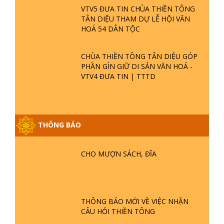
VTV5 ĐƯA TIN CHÙA THIỀN TÔNG
TÂN DIỆU THAM DỰ LỄ HỘI VĂN
HOÁ 54 DÂN TỘC
CHÙA THIỀN TÔNG TÂN DIỆU GÓP
PHẦN GÌN GIỮ DI SẢN VĂN HOÁ -
VTV4 ĐƯA TIN | TTTD
THÔNG BÁO
CHO MƯỢN SÁCH, ĐĨA
GIẢI ĐÁP ĐẶC BIỆT P25 - SUỐT 49
THÔNG BÁO MỚI VỀ VIỆC NHẬN
NĂM PHẬT KHÔNG NÓI? HỘI LONG
CÂU HỎI THIỀN TÔNG
HOA LÀ HỘI GÌ? TỬ VÌ ĐẠO