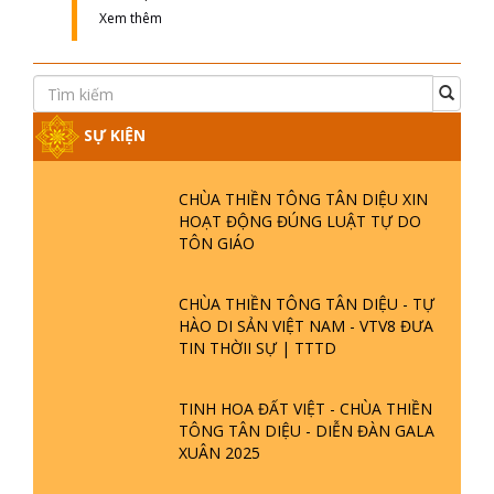
Xem thêm
SỰ KIỆN
CHÙA THIỀN TÔNG TÂN DIỆU XIN
HOẠT ĐỘNG ĐÚNG LUẬT TỰ DO
TÔN GIÁO
CHÙA THIỀN TÔNG TÂN DIỆU - TỰ
HÀO DI SẢN VIỆT NAM - VTV8 ĐƯA
TIN THỜII SỰ | TTTD
TINH HOA ĐẤT VIỆT - CHÙA THIỀN
TÔNG TÂN DIỆU - DIỄN ĐÀN GALA
XUÂN 2025