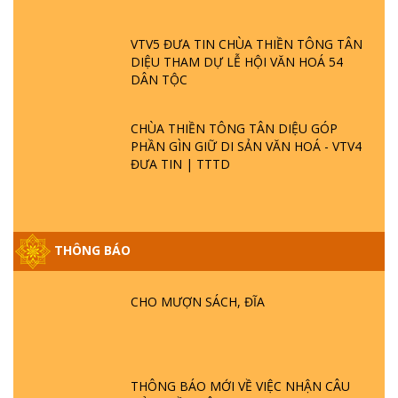
VTV5 ĐƯA TIN CHÙA THIỀN TÔNG TÂN
DIỆU THAM DỰ LỄ HỘI VĂN HOÁ 54
DÂN TỘC
CHÙA THIỀN TÔNG TÂN DIỆU GÓP
PHẦN GÌN GIỮ DI SẢN VĂN HOÁ - VTV4
ĐƯA TIN | TTTD
THÔNG BÁO
GIẢI ĐÁP ĐẶC BIỆT P25 - SUỐT 49 NĂM
PHẬT KHÔNG NÓI? HỘI LONG HOA LÀ
HỘI GÌ? TỬ VÌ ĐẠO
CHO MƯỢN SÁCH, ĐĨA
GIẢI ĐÁP ĐẶC BIỆT P24 - TÁNH PHẬT
ĐƯỢC HÌNH THÀNH NHƯ THẾ NÀO?
PHẬT GIỚI CÓ THỜI GIAN KHÔNG? |
THÔNG BÁO MỚI VỀ VIỆC NHẬN CÂU
TTTD