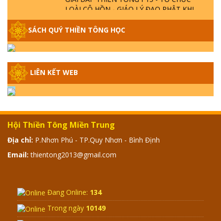
LOÀI CÔ HỒN - GIÁO LÝ ĐẠO PHẬT KHI
NÀO XUẤT BẢN
SÁCH QUÝ THIỀN TÔNG HỌC
GIẢI ĐÁP THIỀN TÔNG ĐẶC BIỆT - P14 -
NGUỒN GỐC ÂM LỊCH DƯƠNG LỊCH -
TẦNG BÌNH LƯU LỚN ĐẾN ĐÂU
LIÊN KẾT WEB
GIẢI ĐÁP THIỀN TÔNG ĐẶC BIỆT - P13 -
CON NGƯỜI TU THÀNH PHẬT ĐƯỢC
KHÔNG? XÁ LỢI PHẬT THẬT - GIẢ | TTTD
Hội Thiền Tông Miền Trung
GIẢI ĐÁP THIỀN TÔNG ĐẶC BIỆT - P12 -
Địa chỉ:
P.Nhơn Phú - TP.Quy Nhơn - Bình Định
SỰ THẬT VỀ ĐẠI HỒNG THỦY? TRỜI ĐÁNH
Email:
thientong2013@gmail.com
THÁNH ĐÂM THẦN VẶN HỌNG?
GIẢI ĐÁP ĐẶC BIỆT 2024 - P11
Đang Online:
134
Trong ngày
10149