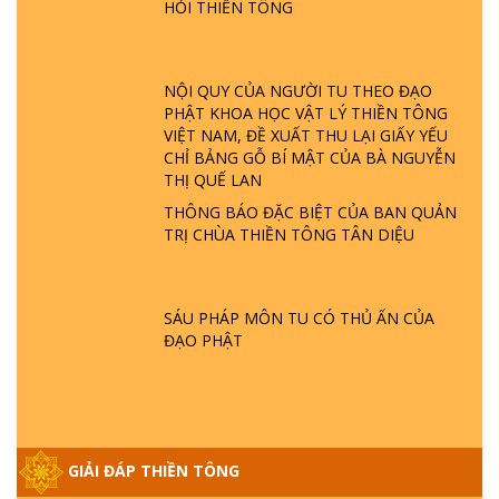
HỎI THIỀN TÔNG
GIẢI ĐÁP ĐẶC BIỆT P23 - THIÊN ĐÀNG Ở
ĐÂU? ĐỊA NGỤC Ở ĐÂU? ĐỨC CHÚA TRỜI
LÀ AI? QUỶ SA TĂNG? | TTTD
NỘI QUY CỦA NGƯỜI TU THEO ĐẠO
PHẬT KHOA HỌC VẬT LÝ THIỀN TÔNG
VIỆT NAM, ĐỀ XUẤT THU LẠI GIẤY YẾU
GIẢI ĐÁP THIỀN TÔNG ĐẶC BIỆT P22 - TẠI
CHỈ BẢNG GỖ BÍ MẬT CỦA BÀ NGUYỄN
SAO TRÁI ĐẤT NHIỀU THIÊN TAI - LŨ LỤT
THỊ QUẾ LAN
- HỎA HOẠN | TTTD
THÔNG BÁO ĐẶC BIỆT CỦA BAN QUẢN
TRỊ CHÙA THIỀN TÔNG TÂN DIỆU
GIẢI ĐÁP THIỀN TÔNG ĐẶC BIỆT P21 - TẠI
SAO ĐỨC PHẬT BƯỚC ĐI 7 BƯỚC TRÊN
HOA SEN ? | TTTD
SÁU PHÁP MÔN TU CÓ THỦ ẤN CỦA
ĐẠO PHẬT
GIẢI ĐÁP VỀ LỄ TIỄN THIỀN TÔNG SƯ
NGỌC LÂM VỀ PHẬT GIỚI
GIẢI ĐÁP THIỀN TÔNG ĐẶC BIỆT PHẦN 20
GIẢI ĐÁP THIỀN TÔNG
- BÁC NGUYỄN NHÂN LÀ AI? PHIỀN NÃO