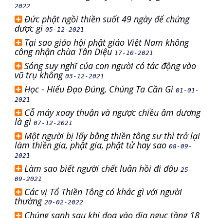
2022
Đức phật ngồi thiền suốt 49 ngày để chứng
được gì
05-12-2021
Tại sao giáo hội phật giáo Việt Nam không
công nhận chùa Tân Diệu
17-10-2021
Sóng suy nghĩ của con người có tác động vào
vũ trụ không
03-12-2021
Học - Hiểu Đạo Đúng, Chúng Ta Cần Gì
01-01-
2021
Cỗ máy xoay thuận và ngược chiều âm dương
là gì
07-12-2021
Một người bị lấy bằng thiền tông sư thì trở lại
làm thiền gia, phật gia, phật tử hay sao
08-09-
2021
Làm sao biết người chết luân hồi đi đâu
25-
09-2021
Các vị Tổ Thiền Tông có khác gì với người
thường
20-02-2022
Chúng sanh sau khi đọa vào địa ngục tầng 18