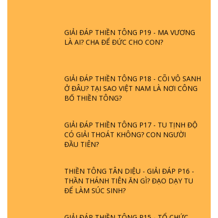
DO ĐÂU MÀ CÓ?
GIẢI ĐÁP THIỀN TÔNG P19 - MA VƯƠNG
LÀ AI? CHA ĐỂ ĐỨC CHO CON?
GIẢI ĐÁP THIỀN TÔNG P18 - CÕI VÔ SANH
Ở ĐÂU? TẠI SAO VIỆT NAM LÀ NƠI CÔNG
BỐ THIỀN TÔNG?
GIẢI ĐÁP THIỀN TÔNG P17 - TU TỊNH ĐỘ
CÓ GIẢI THOÁT KHÔNG? CON NGƯỜI
ĐẦU TIÊN?
THIỀN TÔNG TÂN DIỆU - GIẢI ĐÁP P16 -
THẦN THÁNH TIÊN ĂN GÌ? ĐẠO DẠY TU
ĐỂ LÀM SÚC SINH?
GIẢI ĐÁP THIỀN TÔNG P15 - TỔ CHỨC