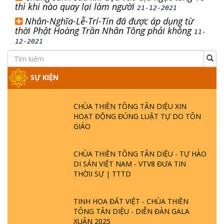
thì khi nào quay lại làm người
21-12-2021
Nhân-Nghĩa-Lễ-Trí-Tín đã được áp dụng từ
thời Phật Hoàng Trần Nhân Tông phải không
11-
12-2021
SỰ KIỆN
CHÙA THIỀN TÔNG TÂN DIỆU XIN
HOẠT ĐỘNG ĐÚNG LUẬT TỰ DO TÔN
GIÁO
CHÙA THIỀN TÔNG TÂN DIỆU - TỰ HÀO
DI SẢN VIỆT NAM - VTV8 ĐƯA TIN
THỜII SỰ | TTTD
TINH HOA ĐẤT VIỆT - CHÙA THIỀN
TÔNG TÂN DIỆU - DIỄN ĐÀN GALA
XUÂN 2025