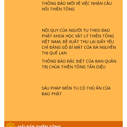
THÔNG BÁO MỚI VỀ VIỆC NHẬN CÂU
TTTD
HỎI THIỀN TÔNG
GIẢI ĐÁP ĐẶC BIỆT P23 - THIÊN ĐÀNG Ở
ĐÂU? ĐỊA NGỤC Ở ĐÂU? ĐỨC CHÚA TRỜI
LÀ AI? QUỶ SA TĂNG? | TTTD
NỘI QUY CỦA NGƯỜI TU THEO ĐẠO
PHẬT KHOA HỌC VẬT LÝ THIỀN TÔNG
VIỆT NAM, ĐỀ XUẤT THU LẠI GIẤY YẾU
GIẢI ĐÁP THIỀN TÔNG ĐẶC BIỆT P22 - TẠI
CHỈ BẢNG GỖ BÍ MẬT CỦA BÀ NGUYỄN
SAO TRÁI ĐẤT NHIỀU THIÊN TAI - LŨ LỤT
THỊ QUẾ LAN
- HỎA HOẠN | TTTD
THÔNG BÁO ĐẶC BIỆT CỦA BAN QUẢN
TRỊ CHÙA THIỀN TÔNG TÂN DIỆU
GIẢI ĐÁP THIỀN TÔNG ĐẶC BIỆT P21 - TẠI
SAO ĐỨC PHẬT BƯỚC ĐI 7 BƯỚC TRÊN
HOA SEN ? | TTTD
SÁU PHÁP MÔN TU CÓ THỦ ẤN CỦA
ĐẠO PHẬT
GIẢI ĐÁP VỀ LỄ TIỄN THIỀN TÔNG SƯ
NGỌC LÂM VỀ PHẬT GIỚI
GIẢI ĐÁP THIỀN TÔNG ĐẶC BIỆT PHẦN 20
GIẢI ĐÁP THIỀN TÔNG