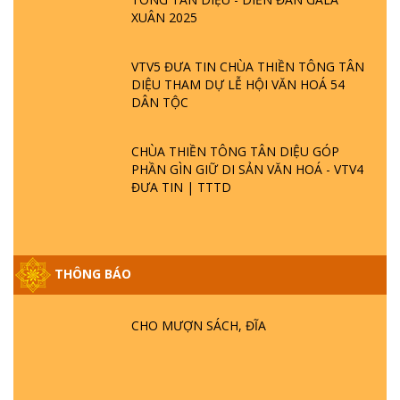
XUÂN 2025
VTV5 ĐƯA TIN CHÙA THIỀN TÔNG TÂN
DIỆU THAM DỰ LỄ HỘI VĂN HOÁ 54
DÂN TỘC
CHÙA THIỀN TÔNG TÂN DIỆU GÓP
PHẦN GÌN GIỮ DI SẢN VĂN HOÁ - VTV4
ĐƯA TIN | TTTD
THÔNG BÁO
GIẢI ĐÁP ĐẶC BIỆT P25 - SUỐT 49 NĂM
PHẬT KHÔNG NÓI? HỘI LONG HOA LÀ
HỘI GÌ? TỬ VÌ ĐẠO
CHO MƯỢN SÁCH, ĐĨA
GIẢI ĐÁP ĐẶC BIỆT P24 - TÁNH PHẬT
ĐƯỢC HÌNH THÀNH NHƯ THẾ NÀO?
PHẬT GIỚI CÓ THỜI GIAN KHÔNG? |