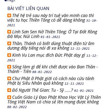
BÀI VIẾT LIÊN QUAN
Thế hệ trẻ sau này trí tuệ văn minh cao thì
việc tu học Thiền Tông có dễ dàng không
31-10-
2021
Linh Sơn Sen Nở Thiền Tông; Ở Tại Đất Rồng
Đã Mọc Núi Linh
01-01-2021
Thần, Thánh có biết dùng thuật điện từ âm
dương đẩy tiếng nói đi xa không
12-11-2021
Kinh Vu Lan mục đích Đức Phật dạy gì
11-12-
2021
Sống làm gì để khi chết được vào Ban Thần -
Thánh - Tiên
08-01-2022
Chư Phật ở Phật giới có cách nào cứu tánh
Phật bị Siêu Nhân quả không
12-11-2021
Đố Người Thế Gian: Tu - Sỹ .....?
01-01-2021
Cuốn Giáo Lý Đạo Phật Khoa Học Vật Lý Thiền
Tông Việt Nam có chia sẻ lên mạng được không
08-02-2022