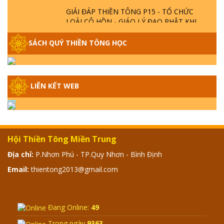
GIẢI ĐÁP THIỀN TÔNG P15 - TỔ CHỨC
LOÀI CÔ HỒN - GIÁO LÝ ĐẠO PHẬT KHI
NÀO XUẤT BẢN
SÁCH QUÝ THIỀN TÔNG HỌC
GIẢI ĐÁP THIỀN TÔNG ĐẶC BIỆT - P14 -
NGUỒN GỐC ÂM LỊCH DƯƠNG LỊCH -
TẦNG BÌNH LƯU LỚN ĐẾN ĐÂU
LIÊN KẾT WEB
GIẢI ĐÁP THIỀN TÔNG ĐẶC BIỆT - P13 -
CON NGƯỜI TU THÀNH PHẬT ĐƯỢC
KHÔNG? XÁ LỢI PHẬT THẬT - GIẢ | TTTD
Hội Thiền Tông Miền Trung
GIẢI ĐÁP THIỀN TÔNG ĐẶC BIỆT - P12 -
Địa chỉ:
P.Nhơn Phú - TP.Quy Nhơn - Bình Định
SỰ THẬT VỀ ĐẠI HỒNG THỦY? TRỜI ĐÁNH
THÁNH ĐÂM THẦN VẶN HỌNG?
Email:
thientong2013@gmail.com
GIẢI ĐÁP ĐẶC BIỆT 2024 - P11
Đang Online:
49
Trong ngày
9363