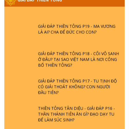
- BÁC NGUYỄN NHÂN LÀ AI? PHIỀN NÃO
DO ĐÂU MÀ CÓ?
GIẢI ĐÁP THIỀN TÔNG P19 - MA VƯƠNG
LÀ AI? CHA ĐỂ ĐỨC CHO CON?
GIẢI ĐÁP THIỀN TÔNG P18 - CÕI VÔ SANH
Ở ĐÂU? TẠI SAO VIỆT NAM LÀ NƠI CÔNG
BỐ THIỀN TÔNG?
GIẢI ĐÁP THIỀN TÔNG P17 - TU TỊNH ĐỘ
CÓ GIẢI THOÁT KHÔNG? CON NGƯỜI
ĐẦU TIÊN?
THIỀN TÔNG TÂN DIỆU - GIẢI ĐÁP P16 -
THẦN THÁNH TIÊN ĂN GÌ? ĐẠO DẠY TU
ĐỂ LÀM SÚC SINH?