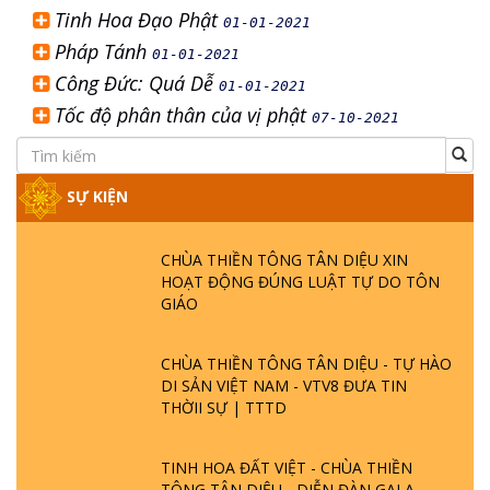
Tinh Hoa Đạo Phật
01-01-2021
Pháp Tánh
01-01-2021
Công Đức: Quá Dễ
01-01-2021
Tốc độ phân thân của vị phật
07-10-2021
SỰ KIỆN
CHÙA THIỀN TÔNG TÂN DIỆU XIN
HOẠT ĐỘNG ĐÚNG LUẬT TỰ DO TÔN
GIÁO
CHÙA THIỀN TÔNG TÂN DIỆU - TỰ HÀO
DI SẢN VIỆT NAM - VTV8 ĐƯA TIN
THỜII SỰ | TTTD
TINH HOA ĐẤT VIỆT - CHÙA THIỀN
TÔNG TÂN DIỆU - DIỄN ĐÀN GALA