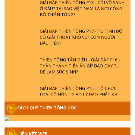
GIẢI ĐÁP THIỀN TÔNG P18 - CÕI VÔ SANH
Ở ĐÂU? TẠI SAO VIỆT NAM LÀ NƠI CÔNG
BỐ THIỀN TÔNG?
GIẢI ĐÁP THIỀN TÔNG P17 - TU TỊNH ĐỘ
CÓ GIẢI THOÁT KHÔNG? CON NGƯỜI
ĐẦU TIÊN?
THIỀN TÔNG TÂN DIỆU - GIẢI ĐÁP P16 -
THẦN THÁNH TIÊN ĂN GÌ? ĐẠO DẠY TU
ĐỂ LÀM SÚC SINH?
GIẢI ĐÁP THIỀN TÔNG P15 - TỔ CHỨC
LOÀI CÔ HỒN - GIÁO LÝ ĐẠO PHẬT KHI
NÀO XUẤT BẢN
SÁCH QUÝ THIỀN TÔNG HỌC
GIẢI ĐÁP THIỀN TÔNG ĐẶC BIỆT - P14 -
NGUỒN GỐC ÂM LỊCH DƯƠNG LỊCH -
TẦNG BÌNH LƯU LỚN ĐẾN ĐÂU
LIÊN KẾT WEB