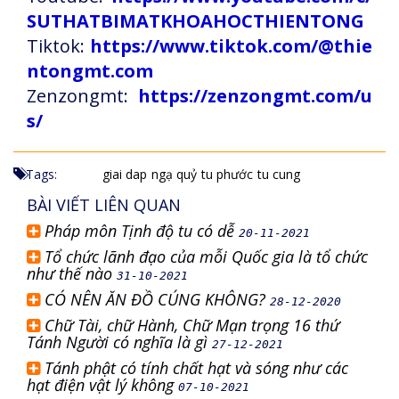
SUTHATBIMATKHOAHOCTHIENTONG
Tiktok:
https://www.tiktok.com/@thie
ntongmt.com
Zenzongmt:
https://zenzongmt.com/u
s/
Tags:
giai dap
ngạ quỷ
tu phước
tu cung
BÀI VIẾT LIÊN QUAN
Pháp môn Tịnh độ tu có dễ
20-11-2021
Tổ chức lãnh đạo của mỗi Quốc gia là tổ chức
như thế nào
31-10-2021
CÓ NÊN ĂN ĐỒ CÚNG KHÔNG?
28-12-2020
Chữ Tài, chữ Hành, Chữ Mạn trọng 16 thứ
Tánh Người có nghĩa là gì
27-12-2021
Tánh phật có tính chất hạt và sóng như các
hạt điện vật lý không
07-10-2021