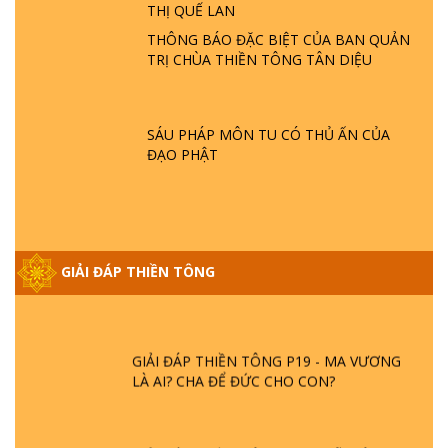
THỊ QUẾ LAN
- HỎA HOẠN | TTTD
THÔNG BÁO ĐẶC BIỆT CỦA BAN QUẢN
TRỊ CHÙA THIỀN TÔNG TÂN DIỆU
GIẢI ĐÁP THIỀN TÔNG ĐẶC BIỆT P21 - TẠI
SAO ĐỨC PHẬT BƯỚC ĐI 7 BƯỚC TRÊN
HOA SEN ? | TTTD
SÁU PHÁP MÔN TU CÓ THỦ ẤN CỦA
ĐẠO PHẬT
GIẢI ĐÁP VỀ LỄ TIỄN THIỀN TÔNG SƯ
NGỌC LÂM VỀ PHẬT GIỚI
GIẢI ĐÁP THIỀN TÔNG ĐẶC BIỆT PHẦN 20
GIẢI ĐÁP THIỀN TÔNG
- BÁC NGUYỄN NHÂN LÀ AI? PHIỀN NÃO
DO ĐÂU MÀ CÓ?
GIẢI ĐÁP THIỀN TÔNG P19 - MA VƯƠNG
LÀ AI? CHA ĐỂ ĐỨC CHO CON?