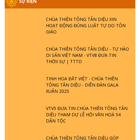
SỰ KIỆN
CHÙA THIỀN TÔNG TÂN DIỆU XIN
HOẠT ĐỘNG ĐÚNG LUẬT TỰ DO TÔN
GIÁO
CHÙA THIỀN TÔNG TÂN DIỆU - TỰ HÀO
DI SẢN VIỆT NAM - VTV8 ĐƯA TIN
THỜII SỰ | TTTD
TINH HOA ĐẤT VIỆT - CHÙA THIỀN
TÔNG TÂN DIỆU - DIỄN ĐÀN GALA
XUÂN 2025
VTV5 ĐƯA TIN CHÙA THIỀN TÔNG TÂN
DIỆU THAM DỰ LỄ HỘI VĂN HOÁ 54
DÂN TỘC
CHÙA THIỀN TÔNG TÂN DIỆU GÓP