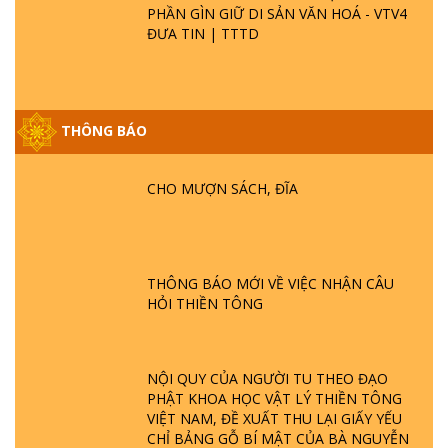
PHẦN GÌN GIỮ DI SẢN VĂN HOÁ - VTV4
ĐƯA TIN | TTTD
THÔNG BÁO
GIẢI ĐÁP ĐẶC BIỆT P25 - SUỐT 49 NĂM
PHẬT KHÔNG NÓI? HỘI LONG HOA LÀ
HỘI GÌ? TỬ VÌ ĐẠO
CHO MƯỢN SÁCH, ĐĨA
GIẢI ĐÁP ĐẶC BIỆT P24 - TÁNH PHẬT
ĐƯỢC HÌNH THÀNH NHƯ THẾ NÀO?
PHẬT GIỚI CÓ THỜI GIAN KHÔNG? |
THÔNG BÁO MỚI VỀ VIỆC NHẬN CÂU
TTTD
HỎI THIỀN TÔNG
GIẢI ĐÁP ĐẶC BIỆT P23 - THIÊN ĐÀNG Ở
ĐÂU? ĐỊA NGỤC Ở ĐÂU? ĐỨC CHÚA TRỜI
LÀ AI? QUỶ SA TĂNG? | TTTD
NỘI QUY CỦA NGƯỜI TU THEO ĐẠO
PHẬT KHOA HỌC VẬT LÝ THIỀN TÔNG
VIỆT NAM, ĐỀ XUẤT THU LẠI GIẤY YẾU
GIẢI ĐÁP THIỀN TÔNG ĐẶC BIỆT P22 - TẠI
CHỈ BẢNG GỖ BÍ MẬT CỦA BÀ NGUYỄN
SAO TRÁI ĐẤT NHIỀU THIÊN TAI - LŨ LỤT