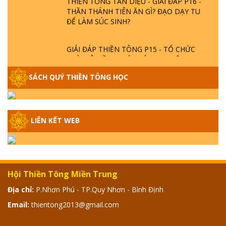
THẦN THÁNH TIÊN ĂN GÌ? ĐẠO DẠY TU
ĐỂ LÀM SÚC SINH?
GIẢI ĐÁP THIỀN TÔNG P15 - TỔ CHỨC
LOÀI CÔ HỒN - GIÁO LÝ ĐẠO PHẬT KHI
NÀO XUẤT BẢN
SÁCH QUÝ THIỀN TÔNG HỌC
GIẢI ĐÁP THIỀN TÔNG ĐẶC BIỆT - P14 -
NGUỒN GỐC ÂM LỊCH DƯƠNG LỊCH -
TẦNG BÌNH LƯU LỚN ĐẾN ĐÂU
LIÊN KẾT WEB
GIẢI ĐÁP THIỀN TÔNG ĐẶC BIỆT - P13 -
CON NGƯỜI TU THÀNH PHẬT ĐƯỢC
KHÔNG? XÁ LỢI PHẬT THẬT - GIẢ | TTTD
Hội Thiền Tông Miền Trung
GIẢI ĐÁP THIỀN TÔNG ĐẶC BIỆT - P12 -
Địa chỉ:
P.Nhơn Phú - TP.Quy Nhơn - Bình Định
SỰ THẬT VỀ ĐẠI HỒNG THỦY? TRỜI ĐÁNH
Email:
thientong2013@gmail.com
THÁNH ĐÂM THẦN VẶN HỌNG?