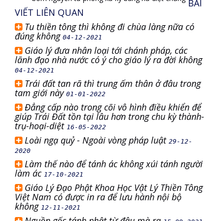
BÀI
VIẾT LIÊN QUAN
Tu thiền tông thì không đi chùa làng nữa có
đúng không
04-12-2021
Giáo lý đưa nhân loại tới chánh pháp, các
lãnh đạo nhà nước có ý cho giáo lý ra đời không
04-12-2021
Trái đất tan rã thì trung ấm thân ở đâu trong
tam giới này
01-01-2022
Đẳng cấp nào trong cõi vô hình điều khiển để
giúp Trái Đất tồn tại lâu hơn trong chu kỳ thành-
trụ-hoại-diệt
16-05-2022
Loài ngạ quỷ - Ngoài vòng pháp luật
29-12-
2020
Làm thế nào để tánh ác không xúi tánh người
làm ác
17-10-2021
Giáo Lý Đạo Phật Khoa Học Vật Lý Thiền Tông
Việt Nam có được in ra để lưu hành nội bộ
không
12-11-2021
Nguồn gốc tánh phật từ đâu mà ra