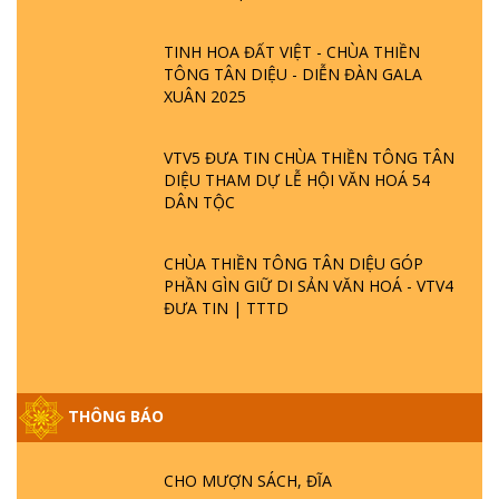
TINH HOA ĐẤT VIỆT - CHÙA THIỀN
TÔNG TÂN DIỆU - DIỄN ĐÀN GALA
XUÂN 2025
VTV5 ĐƯA TIN CHÙA THIỀN TÔNG TÂN
DIỆU THAM DỰ LỄ HỘI VĂN HOÁ 54
DÂN TỘC
CHÙA THIỀN TÔNG TÂN DIỆU GÓP
PHẦN GÌN GIỮ DI SẢN VĂN HOÁ - VTV4
ĐƯA TIN | TTTD
THÔNG BÁO
GIẢI ĐÁP ĐẶC BIỆT P25 - SUỐT 49 NĂM
PHẬT KHÔNG NÓI? HỘI LONG HOA LÀ
HỘI GÌ? TỬ VÌ ĐẠO
CHO MƯỢN SÁCH, ĐĨA