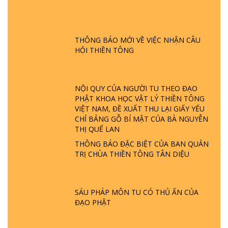
GIẢI ĐÁP ĐẶC BIỆT P24 - TÁNH PHẬT
ĐƯỢC HÌNH THÀNH NHƯ THẾ NÀO?
PHẬT GIỚI CÓ THỜI GIAN KHÔNG? |
THÔNG BÁO MỚI VỀ VIỆC NHẬN CÂU
TTTD
HỎI THIỀN TÔNG
GIẢI ĐÁP ĐẶC BIỆT P23 - THIÊN ĐÀNG Ở
ĐÂU? ĐỊA NGỤC Ở ĐÂU? ĐỨC CHÚA TRỜI
LÀ AI? QUỶ SA TĂNG? | TTTD
NỘI QUY CỦA NGƯỜI TU THEO ĐẠO
PHẬT KHOA HỌC VẬT LÝ THIỀN TÔNG
VIỆT NAM, ĐỀ XUẤT THU LẠI GIẤY YẾU
GIẢI ĐÁP THIỀN TÔNG ĐẶC BIỆT P22 - TẠI
CHỈ BẢNG GỖ BÍ MẬT CỦA BÀ NGUYỄN
SAO TRÁI ĐẤT NHIỀU THIÊN TAI - LŨ LỤT
THỊ QUẾ LAN
- HỎA HOẠN | TTTD
THÔNG BÁO ĐẶC BIỆT CỦA BAN QUẢN
TRỊ CHÙA THIỀN TÔNG TÂN DIỆU
GIẢI ĐÁP THIỀN TÔNG ĐẶC BIỆT P21 - TẠI
SAO ĐỨC PHẬT BƯỚC ĐI 7 BƯỚC TRÊN
HOA SEN ? | TTTD
SÁU PHÁP MÔN TU CÓ THỦ ẤN CỦA
ĐẠO PHẬT
GIẢI ĐÁP VỀ LỄ TIỄN THIỀN TÔNG SƯ
NGỌC LÂM VỀ PHẬT GIỚI