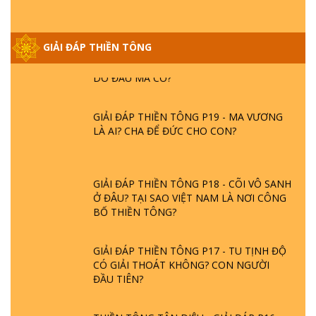
GIẢI ĐÁP THIỀN TÔNG ĐẶC BIỆT PHẦN 20
GIẢI ĐÁP THIỀN TÔNG
- BÁC NGUYỄN NHÂN LÀ AI? PHIỀN NÃO
DO ĐÂU MÀ CÓ?
GIẢI ĐÁP THIỀN TÔNG P19 - MA VƯƠNG
LÀ AI? CHA ĐỂ ĐỨC CHO CON?
GIẢI ĐÁP THIỀN TÔNG P18 - CÕI VÔ SANH
Ở ĐÂU? TẠI SAO VIỆT NAM LÀ NƠI CÔNG
BỐ THIỀN TÔNG?
GIẢI ĐÁP THIỀN TÔNG P17 - TU TỊNH ĐỘ
CÓ GIẢI THOÁT KHÔNG? CON NGƯỜI
ĐẦU TIÊN?
THIỀN TÔNG TÂN DIỆU - GIẢI ĐÁP P16 -