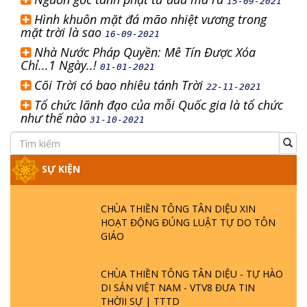
15-09-2021
Hình khuôn mặt đá mão nhiệt vương trong
mặt trời là sao
16-09-2021
Nhà Nước Pháp Quyền: Mê Tín Được Xóa
Chỉ...1 Ngày..!
01-01-2021
Cõi Trời có bao nhiêu tánh Trời
22-11-2021
Tổ chức lãnh đạo của mỗi Quốc gia là tổ chức
như thế nào
31-10-2021
SỰ KIỆN
CHÙA THIỀN TÔNG TÂN DIỆU XIN
HOẠT ĐỘNG ĐÚNG LUẬT TỰ DO TÔN
GIÁO
CHÙA THIỀN TÔNG TÂN DIỆU - TỰ HÀO
DI SẢN VIỆT NAM - VTV8 ĐƯA TIN
THỜII SỰ | TTTD