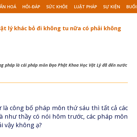
ẨN HOÁ
HỎI-ĐÁP
SỨC KHỎE
LUẬT PHÁP
SỰ KIỆN
BUỔI
ật lý khác bỏ đi không tu nữa có phải không
ng pháp là cái pháp môn Đạo Phật Khoa Học Vật Lý đã đến nước
ư là công bố pháp môn thứ sáu thì tất cả các
là như thầy có nói hôm trước, các pháp môn
ải vậy không ạ?