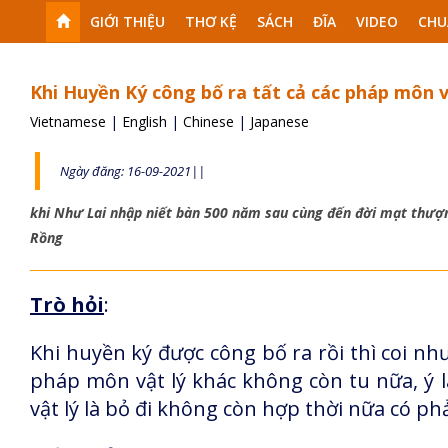
GIỚI THIỆU
THƠ KỆ
SÁCH
ĐĨA
VIDEO
CHU
Khi Huyền Ký công bố ra tất cả các pháp môn v
Vietnamese
|
English
|
Chinese
|
Japanese
Ngày đăng: 16-09-2021||
khi Như Lai nhập niết bàn 500 năm sau cùng đến đời mạt thượ
Rồng
Trò hỏi
:
Khi huyền ký được công bố ra rồi thì coi nh
pháp môn vật lý khác không còn tu nữa, ý 
vật lý là bỏ đi không còn hợp thời nữa có ph