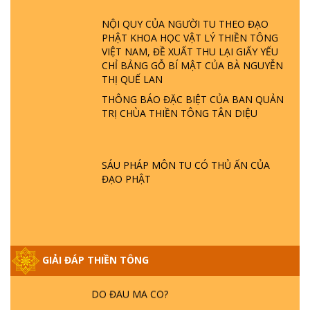
ĐÂU? ĐỊA NGỤC Ở ĐÂU? ĐỨC CHÚA TRỜI
LÀ AI? QUỶ SA TĂNG? | TTTD
NỘI QUY CỦA NGƯỜI TU THEO ĐẠO
PHẬT KHOA HỌC VẬT LÝ THIỀN TÔNG
VIỆT NAM, ĐỀ XUẤT THU LẠI GIẤY YẾU
GIẢI ĐÁP THIỀN TÔNG ĐẶC BIỆT P22 - TẠI
CHỈ BẢNG GỖ BÍ MẬT CỦA BÀ NGUYỄN
SAO TRÁI ĐẤT NHIỀU THIÊN TAI - LŨ LỤT
THỊ QUẾ LAN
- HỎA HOẠN | TTTD
THÔNG BÁO ĐẶC BIỆT CỦA BAN QUẢN
TRỊ CHÙA THIỀN TÔNG TÂN DIỆU
GIẢI ĐÁP THIỀN TÔNG ĐẶC BIỆT P21 - TẠI
SAO ĐỨC PHẬT BƯỚC ĐI 7 BƯỚC TRÊN
HOA SEN ? | TTTD
SÁU PHÁP MÔN TU CÓ THỦ ẤN CỦA
ĐẠO PHẬT
GIẢI ĐÁP VỀ LỄ TIỄN THIỀN TÔNG SƯ
NGỌC LÂM VỀ PHẬT GIỚI
GIẢI ĐÁP THIỀN TÔNG ĐẶC BIỆT PHẦN 20
GIẢI ĐÁP THIỀN TÔNG
- BÁC NGUYỄN NHÂN LÀ AI? PHIỀN NÃO
DO ĐÂU MÀ CÓ?