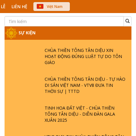
 LỄ
LIÊN HỆ
Việt Nam
中文
English
Japanese
SỰ KIỆN
CHÙA THIỀN TÔNG TÂN DIỆU XIN
HOẠT ĐỘNG ĐÚNG LUẬT TỰ DO TÔN
GIÁO
CHÙA THIỀN TÔNG TÂN DIỆU - TỰ HÀO
DI SẢN VIỆT NAM - VTV8 ĐƯA TIN
THỜII SỰ | TTTD
TINH HOA ĐẤT VIỆT - CHÙA THIỀN
TÔNG TÂN DIỆU - DIỄN ĐÀN GALA
XUÂN 2025