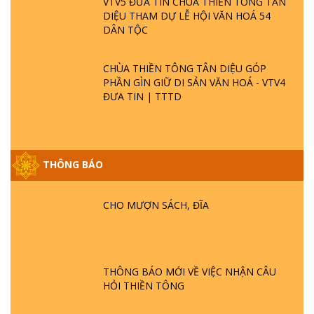
VTV5 ĐƯA TIN CHÙA THIỀN TÔNG TÂN
DIỆU THAM DỰ LỄ HỘI VĂN HOÁ 54
DÂN TỘC
CHÙA THIỀN TÔNG TÂN DIỆU GÓP
PHẦN GÌN GIỮ DI SẢN VĂN HOÁ - VTV4
ĐƯA TIN | TTTD
THÔNG BÁO
GIẢI ĐÁP ĐẶC BIỆT P25 - SUỐT 49 NĂM
PHẬT KHÔNG NÓI? HỘI LONG HOA LÀ
HỘI GÌ? TỬ VÌ ĐẠO
CHO MƯỢN SÁCH, ĐĨA
GIẢI ĐÁP ĐẶC BIỆT P24 - TÁNH PHẬT
ĐƯỢC HÌNH THÀNH NHƯ THẾ NÀO?
PHẬT GIỚI CÓ THỜI GIAN KHÔNG? |
THÔNG BÁO MỚI VỀ VIỆC NHẬN CÂU
TTTD
HỎI THIỀN TÔNG
GIẢI ĐÁP ĐẶC BIỆT P23 - THIÊN ĐÀNG Ở