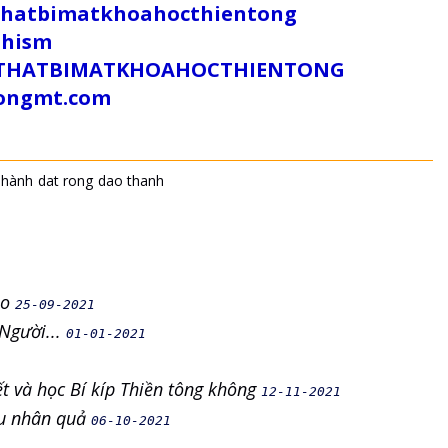
uthatbimatkhoahocthientong
dhism
/SUTHATBIMATKHOAHOCTHIENTONG
tongmt.com
 hành
dat rong
dao thanh
ào
25-09-2021
Người...
01-01-2021
ết và học Bí kíp Thiền tông không
12-11-2021
êu nhân quả
06-10-2021