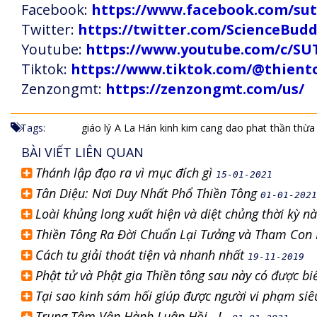
Facebook:
https://www.facebook.com/s
Twitter:
https://twitter.com/ScienceBud
Youtube:
https://www.youtube.com/c
Tiktok:
https://www.tiktok.com/@thien
Zenzongmt:
https://zenzongmt.com/us/
Tags:
giáo lý
A La Hán
kinh kim cang
dao phat
thần thừa
BÀI VIẾT LIÊN QUAN
Thánh lập đạo ra vì mục đích gì
15-01-2021
Tân Diệu: Nơi Duy Nhất Phổ Thiền Tông
01-01-2021
Loài khủng long xuất hiện và diệt chủng thời kỳ n
Thiền Tông Ra Đời Chuẩn Lại Tưởng và Tham Con 
Cách tu giải thoát tiện và nhanh nhất
19-11-2019
Phật tử và Phật gia Thiền tông sau này có được bi
Tại sao kinh sám hối giúp được người vi phạm si
Trung Tâm Vận Hành Luân Hồi...!..