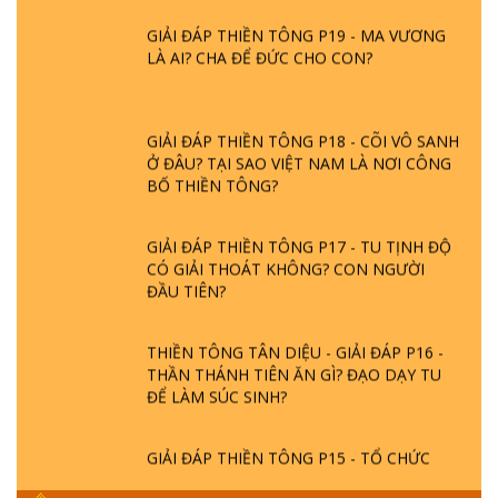
GIẢI ĐÁP THIỀN TÔNG P19 - MA VƯƠNG
LÀ AI? CHA ĐỂ ĐỨC CHO CON?
GIẢI ĐÁP THIỀN TÔNG P18 - CÕI VÔ SANH
Ở ĐÂU? TẠI SAO VIỆT NAM LÀ NƠI CÔNG
BỐ THIỀN TÔNG?
GIẢI ĐÁP THIỀN TÔNG P17 - TU TỊNH ĐỘ
CÓ GIẢI THOÁT KHÔNG? CON NGƯỜI
ĐẦU TIÊN?
THIỀN TÔNG TÂN DIỆU - GIẢI ĐÁP P16 -
THẦN THÁNH TIÊN ĂN GÌ? ĐẠO DẠY TU
ĐỂ LÀM SÚC SINH?
GIẢI ĐÁP THIỀN TÔNG P15 - TỔ CHỨC
LOÀI CÔ HỒN - GIÁO LÝ ĐẠO PHẬT KHI
NÀO XUẤT BẢN