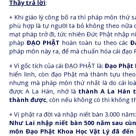
Thầy trả lời
:
+ Khi giáo lý công bố ra thì pháp môn thứ s
phù hợp là tự người ta bỏ không theo nữa c
mạt pháp trở đi, tức nhiên Đức Phật nhập n
pháp
ĐẠO PHẬT
hoàn toàn tu theo các
Đ
pháp môn này ra, để mà chuẩn hóa cái đạo Ph
+ Vì gốc tích của cái ĐẠO PHẬT là:
Đạo Phật 
hiển linh, còn đạo Phật mà thành tựu theo
nhưng mà pháp môn thứ nhất là do cái lo
được A La Hán, nhớ là
thành A La Hán 
thành được
, còn nếu không có thì không t
+ Vị phật ra đời và nhập niết bàn 3.000 năm
Như Lai nhập niết bàn 500 năm sau cùn
môn Đạo Phật Khoa Học Vật Lý đã đến